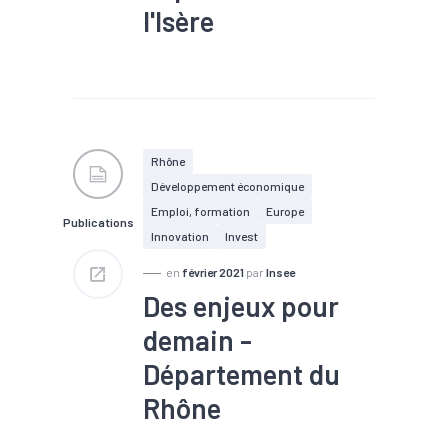
l'Isère
#Croissance
#Démographie
#Déplacement
#Embauche
#Emploi
#Enjeux sociétaux
#Industrie
#Marché du
Rhône
travail
#Métropole
Développement économique
#Mobilité
#Numérique
#Population
#Population
Emploi, formation
Europe
Publications
active
#Territoires
Innovation
Invest
#Transports
en
février 2021
par
Insee
Des enjeux pour
demain -
Département du
Rhône