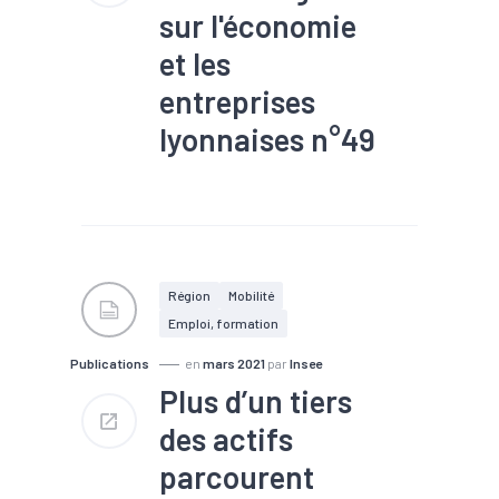
sur l'économie
et les
entreprises
lyonnaises n°49
#Agroalimentaire
#Artisanat
#Automobile
#BTP
#Chômage
#Commande
#Commerce
extérieur
#Conjoncture
#Construction
#Covid-19
Région
Mobilité
#Défaillance
Emploi, formation
#Electronique
#Emploi
#Energies renouvelables
Publications
en
mars 2021
par
Insee
#Environnement
#Export
#Immobilier
Plus d’un tiers
#Implantation
#Industrie
des actifs
#Informatique
#Interim
#Investissement
parcourent
#Logistique
#Marché du
travail
#Métallurgie