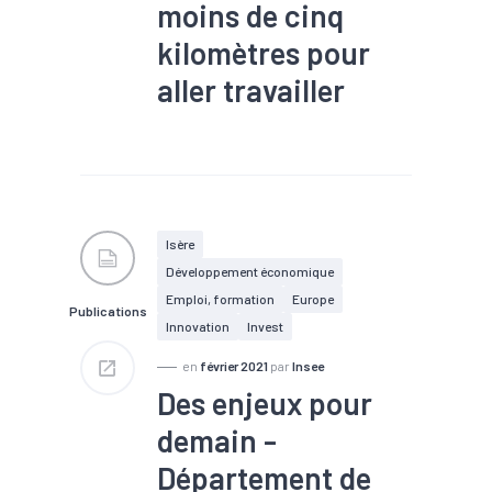
moins de cinq
#Métropole
#Mobilité
#Numérique
#Plasturgie
kilomètres pour
#Production
#Revenu
#RSA
#Santé
#Santé
aller travailler
financière
#Services
#Tendance économique
#Tourisme
#Transports
#Déplacement
#Emploi
#Métropole
#Mobilité
#Population active
#Territoires
Isère
Développement économique
Emploi, formation
Europe
Publications
Innovation
Invest
en
février 2021
par
Insee
Des enjeux pour
demain -
Département de