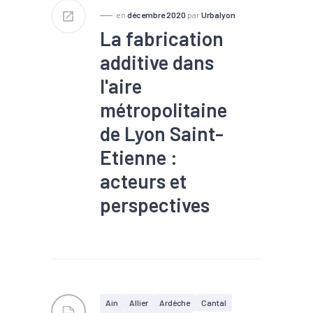
#Informatique
#Interim
en
décembre 2020
par
Urbalyon
#Investissement
La fabrication
#Logistique
#Marché du
travail
#Métallurgie
additive dans
#Métropole
#Mobilité
#Numérique
#Plasturgie
l'aire
#Revenu
#RSA
#Santé
#Services
#Tendance
métropolitaine
économique
#Tourisme
#Transports
de Lyon Saint-
Etienne :
acteurs et
perspectives
#Fabrication additive
#Filière
#Impression 3D
#Industrie
#Ingénierie
#Machines
#Matériaux
#Matériaux bio-sourcés
#Métaux
#Métropole
Ain
Allier
Ardèche
Cantal