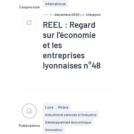
International
Conjoncture
en
décembre 2020
par
Urbalyon
REEL : Regard
sur l'économie
et les
entreprises
lyonnaises n°48
#Agroalimentaire
#Artisanat
#Automobile
#BTP
#Chômage
#Commerce extérieur
#Conjoncture
#Construction
#Covid-19
Loire
Rhône
#Défaillance
Industrie et services à l'industrie
#Electronique
#Emploi
#Energies renouvelables
Développement économique
Publications
#Environnement
#Export
Innovation
#Immobilier
#Industrie