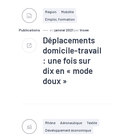
#Conjoncture
#Croissance
#Démographie
Région
Mobilité
#Déplacement
Emploi, formation
#Développement durable
#Embauche
#Emploi
Publications
en
janvier 2021
par
Insee
#Enjeux sociétaux
#Formation
Déplacements
#Industrie
#Insertion
#Interim
domicile-travail
#Marché du travail
#Métier
#Métropole
: une fois sur
#Mobilité
#Numérique
#PIB
#Population
dix en « mode
#Population active
#R&D
#Revenu
#Territoires
doux »
#Tissu économique
#Tourisme
#Déplacement
#Emploi
#Métropole
#Mobilité
#Population active
#Territoires
Rhône
Aéronautique
Textile
Développement économique