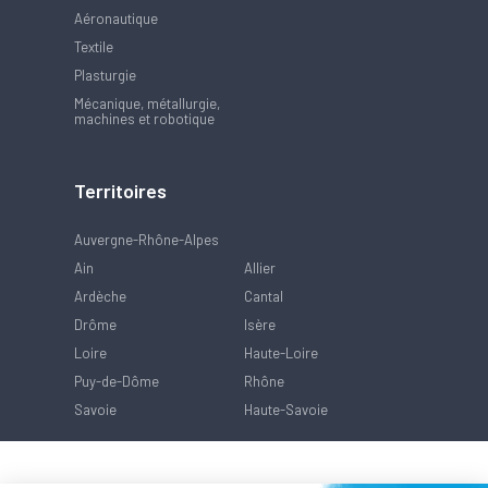
Aéronautique
Textile
Plasturgie
Mécanique, métallurgie,
machines et robotique
Territoires
Auvergne-Rhône-Alpes
Ain
Allier
Ardèche
Cantal
Drôme
Isère
Loire
Haute-Loire
Puy-de-Dôme
Rhône
Savoie
Haute-Savoie