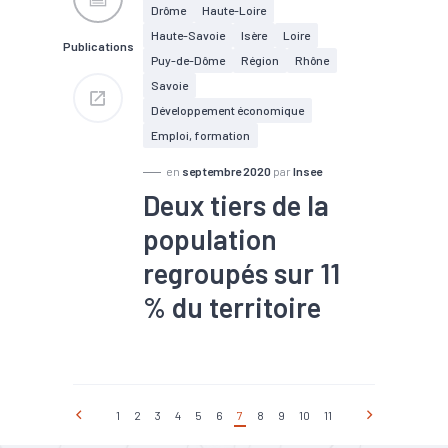
#Numérique
#Santé
Drôme
Haute-Loire
#Sous-traitance
Haute-Savoie
Isère
Loire
Publications
Puy-de-Dôme
Région
Rhône
Savoie
Développement économique
Emploi, formation
en
septembre 2020
par
Insee
Deux tiers de la
population
regroupés sur 11
% du territoire
#Chômage
#Emploi
#Immobilier
#Industrie
#Logement
#Métropole
#Population
#Population
1
2
3
4
5
6
7
8
9
10
11
active
#Revenu
#Services
#Tertiaire