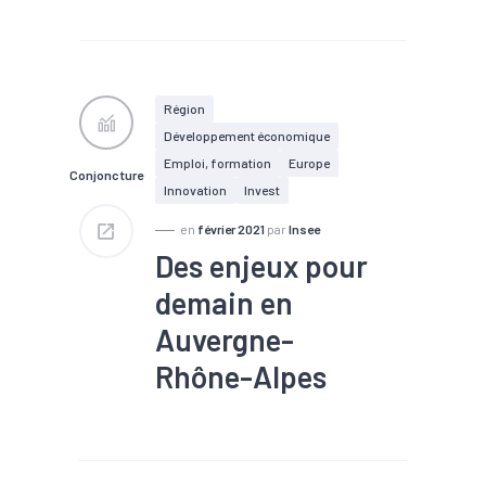
#Démographie
#Déplacement
#Emploi
#Enjeux sociétaux
#Industrie
#Logement
#Marché du travail
#Métropole
#Mobilité
Région
#Population
#Population
Développement économique
active
#Territoires
#Transports
Emploi, formation
Europe
Conjoncture
Innovation
Invest
en
février 2021
par
Insee
Des enjeux pour
demain en
Auvergne-
Rhône-Alpes
#Agriculture
#Chômage
#Commerce
#Compétences