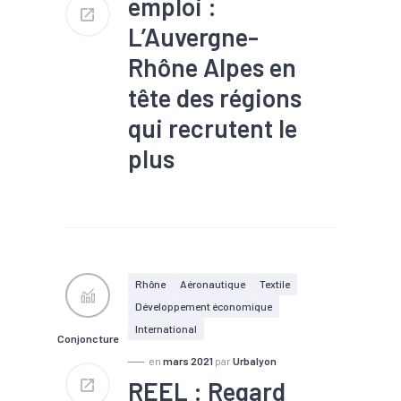
emploi :
L’Auvergne-
Rhône Alpes en
tête des régions
qui recrutent le
plus
#Covid-19
#Croissance
#Emploi
#Interim
#Marché du travail
#Métier
#Métropole
#Territoires
Rhône
Aéronautique
Textile
Développement économique
International
Conjoncture
en
mars 2021
par
Urbalyon
REEL : Regard