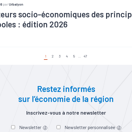
26
par
Urbalyon
teurs socio-économiques des princip
oles : édition 2026
re
#Création
#Défaillance
#Démographie
#Economie sociale 
Immobilier
#Industrie
#Marché du travail
#Métropole
#Popu
#Tourisme
1
2
3
4
5
...
47
Restez informés
sur l’économie de la région
Inscrivez-vous à notre newsletter
Newsletter
Newsletter personnalisée