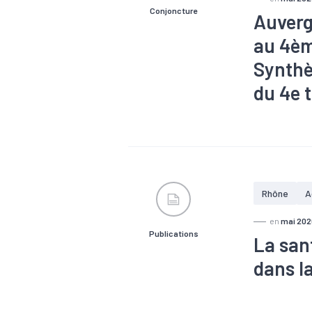
Conjoncture
Auverg
au 4èm
Synthè
du 4e 
#Chômage
#Tertiaire
Rhône
A
en
mai 202
Publications
La san
dans l
#Agriculture