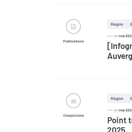
Région
en
mai 202
Publications
[Infog
Auver
#Chômage
Région
en
mai 202
Conjoncture
Point 
2025