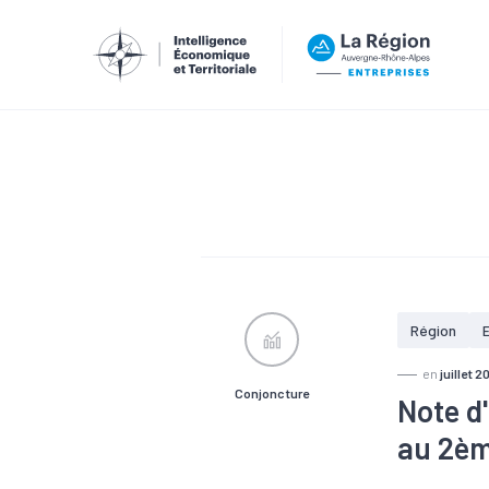
Région
en
juillet 2
Conjoncture
Note d
au 2èm