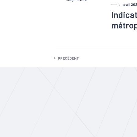
en
avril 20
Indica
métrop
#Conjonctu
#Emploi
#
#Services
PRÉCÉDENT