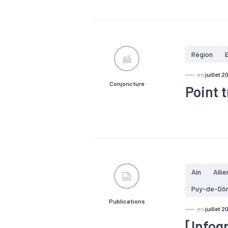
#Chômage
Région
en
juillet 2
Conjoncture
Point 
#Chômage
économique
Ain
Allie
Puy-de-Dô
Publications
en
juillet 2
[Infog