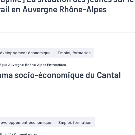
vail en Auvergne Rhône-Alpes
#Commerce
#Emploi
#Emploi saisonnier
#Formation
#Ma
opulation active
#Services
éveloppement économique
Emploi, formation
6
par
Auvergne-Rhône-Alpes Entreprises
ma socio-économique du Cantal
#Commerce
#Commerce extérieur
#Croissance
#Défaillanc
hie
#Emploi
#Industrie
#Marché du travail
#Population
#T
nomique
Développement économique
Emploi, formation
6
par
Via Compétences