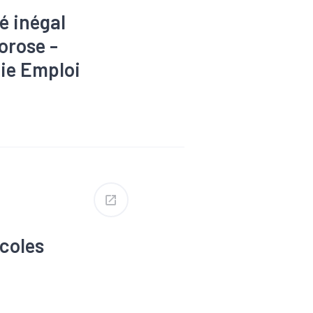
é inégal
orose -
ie Emploi
mique
coles