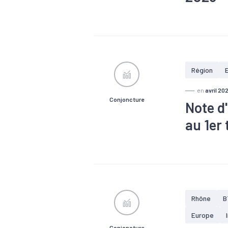
#Chômage
économique
Région
en
avril 20
Conjoncture
Note d
au 1er
#Chômage
Rhône
B
Europe
Conjoncture