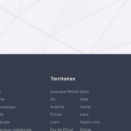
Territoires
e
Auvergne-Rhône-Alpes
mie
Ain
Allier
onautique
Ardèche
Cantal
ile
Drôme
Isère
turgie
Loire
Haute-Loire
nique, métallurgie,
Puy-de-Dôme
Rhône