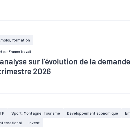
#Conjoncture
#Emploi
#Marché du travail
#Recrutement
#
Emploi, formation
26
par
France Travail
'analyse sur l'évolution de la demand
 trimestre 2026
#Conjoncture
#Emploi
#Marché du travail
TP
Sport, Montagne, Tourisme
Développement économique
Em
International
Invest