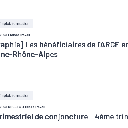
Emploi, formation
6
par
France Travail
raphie] Les bénéficiaires de l’ARCE e
gne-Rhône-Alpes
#Emploi
#Entrepreneuriat
#Formation
#Marché du travail
Emploi, formation
6
par
DREETS ; France Travail
trimestriel de conjoncture - 4ème tri