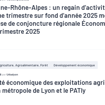
ne-Rhône-Alpes : un regain d’activit
e trimestre sur fond d’année 2025 m
se de conjoncture régionale Économ
trimestre 2025
#Conjoncture
#Emploi
#Marché du travail
#Tendance écono
griculture, Agroalimentaire, Forêt
Développement économique
6
par
Urbalyon
té économique des exploitations agri
a métropole de Lyon et le PATly
#Bioéconomie
#Emploi
#Marché du travail
#Production