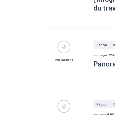
du tra
#Chômage
#Métier
#P
Cantal
D
en
juin 202
Publications
Panora
#Chômage
#Démograp
#Tissu éco
Région
en
mai 202