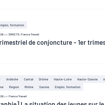
#Conjoncture
#Emploi
#Marché du travail
Emploi, formation
026
par
DREETS ; France Travail
trimestriel de conjoncture - 1er trime
#Conjoncture
#Emploi
#Marché du travail
#Recrutement
#
r
Ardèche
Cantal
Drôme
Haute-Loire
Haute-Savoie
I
me
Région
Rhône
Savoie
Emploi, formation
026
par
France Travail
raphie] La situation des jeunes sur l