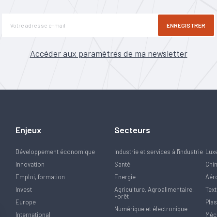
ENREGISTRER
Accéder aux paramètres de ma newsletter
Enjeux
Secteurs
Développement économique
Industrie et services à l'industrie
Lux
Innovation
Santé
Chi
Emploi, formation
Energie
Aér
Invest
Agriculture, Agroalimentaire,
Text
Forêt
Europe
Plas
Numérique et électronique
International
Méca