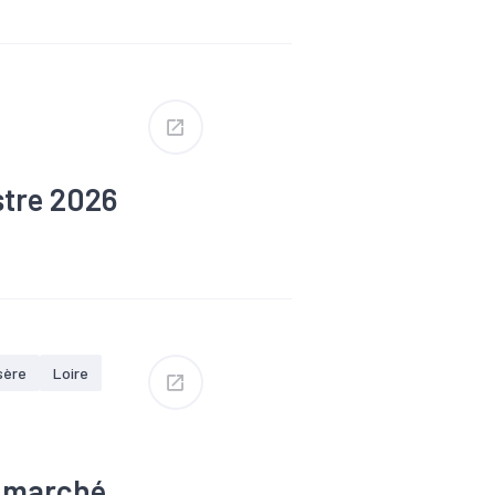
stre 2026
Tendance
sère
Loire
e marché