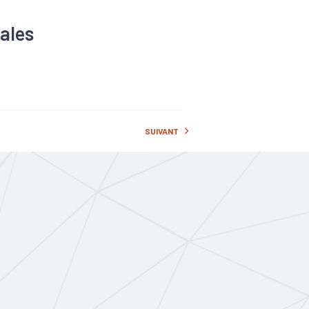
ales
et solidaire
lation
SUIVANT