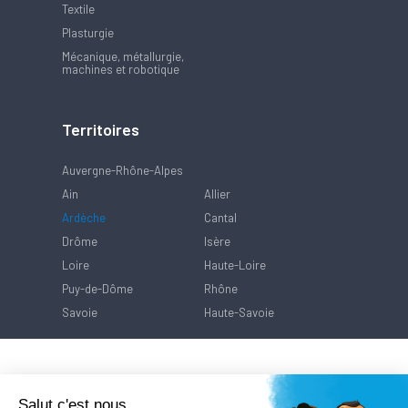
Textile
Plasturgie
Mécanique, métallurgie,
machines et robotique
Territoires
Auvergne-Rhône-Alpes
Ain
Allier
Ardèche
Cantal
Drôme
Isère
Loire
Haute-Loire
Puy-de-Dôme
Rhône
Savoie
Haute-Savoie
Salut c'est nous...