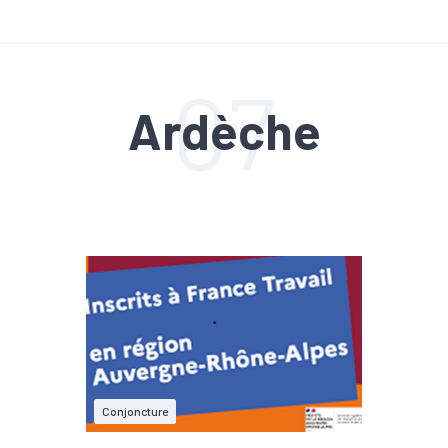
07
Ardèche
Conjoncture