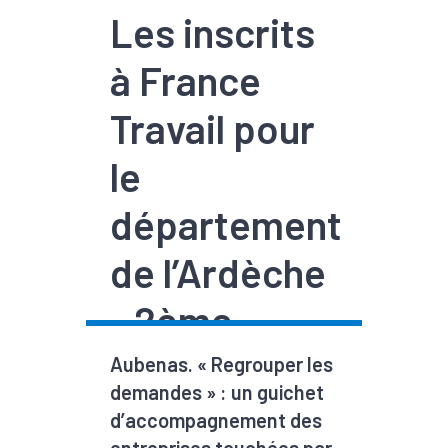
Les inscrits
à France
Travail pour
le
département
de l’Ardèche
- 2ème
trimestre ...
Aubenas. « Regrouper les
demandes » : un guichet
d’accompagnement des