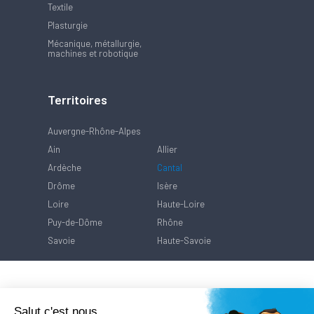
Textile
Plasturgie
Mécanique, métallurgie,
machines et robotique
Territoires
Auvergne-Rhône-Alpes
Ain
Allier
Ardèche
Cantal
Drôme
Isère
Loire
Haute-Loire
Puy-de-Dôme
Rhône
Savoie
Haute-Savoie
Salut c'est nous...