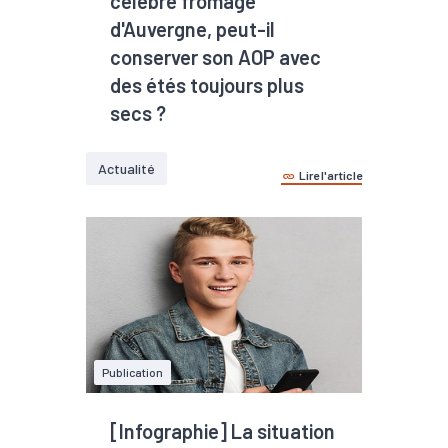
célèbre fromage
trimestr...
d'Auvergne, peut-il
conserver son AOP avec
des étés toujours plus
secs ?
Actualité
Lire l'article
Publication
[Infographie] La situation