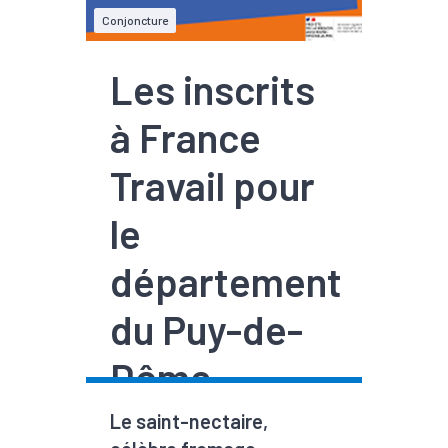
Conjoncture
Les inscrits
à France
Travail pour
le
département
du Puy-de-
Dôme -
2ème
Le saint-nectaire,