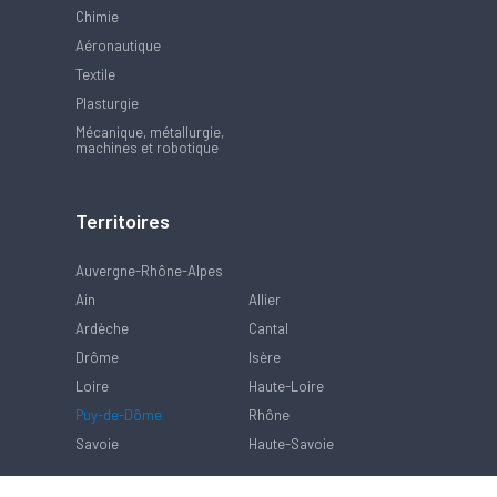
Chimie
Aéronautique
Textile
Plasturgie
Mécanique, métallurgie,
machines et robotique
Territoires
Auvergne-Rhône-Alpes
Ain
Allier
Ardèche
Cantal
Drôme
Isère
Loire
Haute-Loire
Puy-de-Dôme
Rhône
Savoie
Haute-Savoie