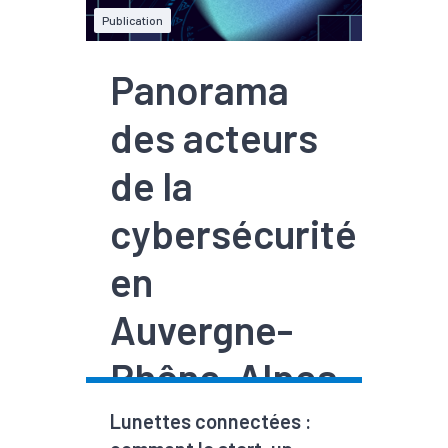
Publication
Panorama
des acteurs
de la
cybersécurité
en
Auvergne-
Rhône-Alpes
- Edition
Lunettes connectées :