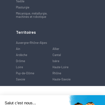
Textile
Plasturgie
Mécanique, métallurgie,
machines et robotique
Territoires
Auvergne-Rhône-Alpes
Ain
Allier
Ardèche
Cantal
Drôme
Isère
Loire
Haute-Loire
Puy-de-Dôme
Rhône
Savoie
Haute-Savoie
Salut c'est nous...