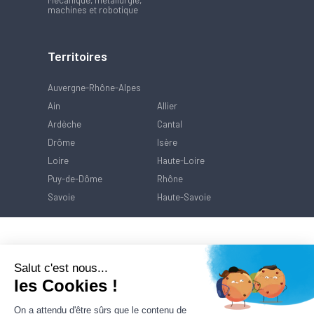
Mécanique, métallurgie,
machines et robotique
Territoires
Auvergne-Rhône-Alpes
Ain
Allier
Ardèche
Cantal
Drôme
Isère
Loire
Haute-Loire
Puy-de-Dôme
Rhône
Savoie
Haute-Savoie
Salut c'est nous...
les Cookies !
On a attendu d'être sûrs que le contenu de