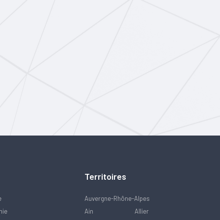
Territoires
e
Auvergne-Rhône-Alpes
mie
Ain
Allier