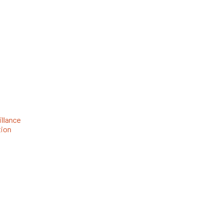
llance
ion