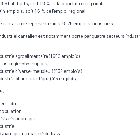
 196 habitants, soit 1,8 % de la population régionale
914 emplois, soit 1,6 % de l’emploi régional
ie cantalienne représente ainsi 6 175 emplois industriels.
industriel cantalien est notamment porté par quatre secteurs industr
:
ndustrie agroalimentaire (1 650 emplois)
plasturgie (555 emplois)
ndustrie diverse (meuble…) (532 emplois)
ndustrie pharmaceutique (415 emplois)
 :
territoire
population
tissu économique
ndustrie
dynamique du marché du travail