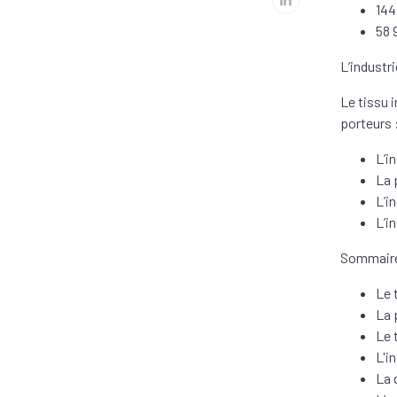
144
58 
L’industr
Le tissu 
porteurs 
L’i
La 
L’i
L’i
Sommaire
Le 
La 
Le 
L'i
La 