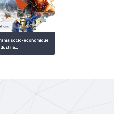
ations
rama socio-économique
ndustrie...