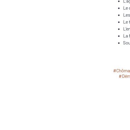
L’a
Le 
Les
Le 
L’e
La 
Sou
#Chôma
#Dém