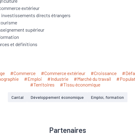
griculture
commerce extérieur
 investissements directs étrangers
tourisme
nseignement supérieur
formation
rces et définitions
ge
#Commerce
#Commerce extérieur
#Croissance
#Défai
ographie
#Emploi
#Industrie
#Marché du travail
#Populat
#Territoires
#Tissu économique
Cantal
Développement économique
Emploi, formation
Partenaires