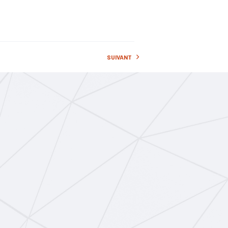
cs
SUIVANT