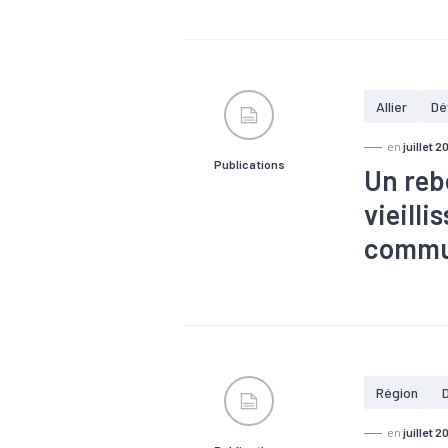
#Conjonctu
Allier
Dé
en
juillet 2
Publications
Un reb
vieilli
commu
#Démograp
Région
en
juillet 2