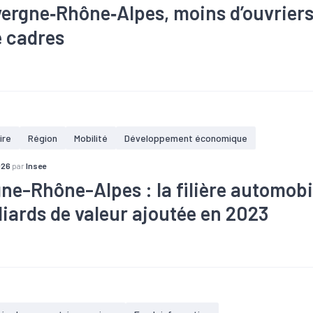
ergne‑Rhône‑Alpes, moins d’ouvriers
e cadres
hie
#Emploi
#Population
#Population active
#Territoires
ire
Région
Mobilité
Développement économique
026
par
Insee
ne-Rhône-Alpes : la filière automobi
liards de valeur ajoutée en 2023
e
#Emploi
#Filière
#Métier
#Territoires