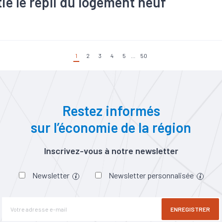
ie le repli du logement neuf
on
#Emploi
#Population active
#Territoires
#Travaux publi
1
2
3
4
5
...
50
Restez informés
sur l’économie de la région
Inscrivez-vous à notre newsletter
Newsletter
Newsletter personnalisée
ENREGISTRER