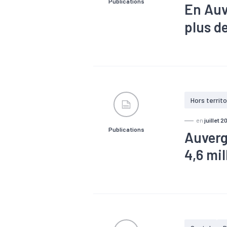
Publications
En Auv
plus d
#Démograp
Hors territo
en
juillet 2
Publications
Auverg
4,6 mil
#Automobil