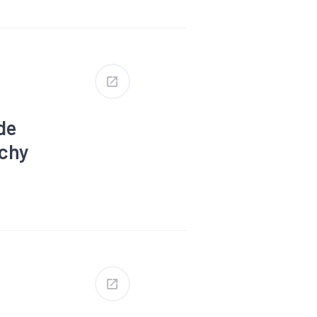
de
ichy