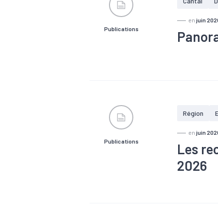
Cantal
D
en
juin 202
Publications
Panora
#Chômage
#Démograp
#Tissu éco
Région
en
juin 202
Publications
Les re
2026
#Compéten
#Zone d'emp