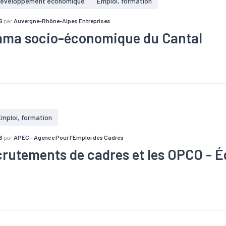
éveloppement économique
Emploi, formation
6
par
Auvergne-Rhône-Alpes Entreprises
ma socio-économique du Cantal
#Commerce
#Commerce extérieur
#Croissance
#Défaillanc
hie
#Emploi
#Industrie
#Marché du travail
#Population
#T
nomique
Emploi, formation
6
par
APEC - Agence Pour l'Emploi des Cadres
crutements de cadres et les OPCO - É
ces
#Emploi
#Formation
#Métier
#Mobilité
#Recrutemen
loi