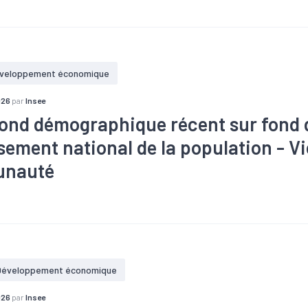
re
#Création
#Défaillance
#Territoires
veloppement économique
026
par
Insee
ond démographique récent sur fond 
ssement national de la population - V
nauté
hie
#Emploi
#Population
#Population active
#Territoires
Développement économique
026
par
Insee