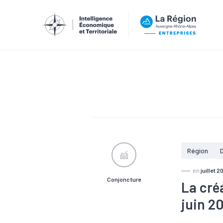
Région
en
juillet 2
Conjoncture
La cré
juin 2