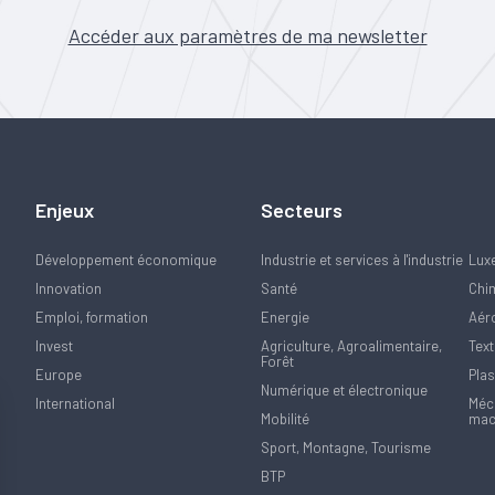
Accéder aux paramètres de ma newsletter
Enjeux
Secteurs
Développement économique
Industrie et services à l'industrie
Lux
Innovation
Santé
Chi
Emploi, formation
Energie
Aér
Invest
Agriculture, Agroalimentaire,
Text
Forêt
Europe
Plas
Numérique et électronique
International
Méca
Mobilité
mac
Sport, Montagne, Tourisme
BTP