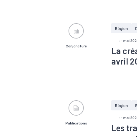
Région
en
mai 202
Conjoncture
La cré
avril 
#Conjonctu
Région
en
mai 202
Publications
Les tr