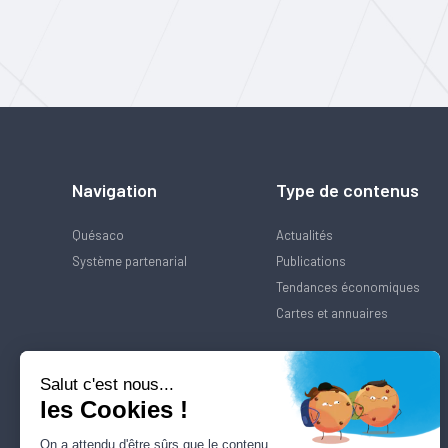
Navigation
Type de contenus
Quésaco
Actualités
Système partenarial
Publications
Tendances économiques
Cartes et annuaires
Salut c'est nous...
les Cookies !
On a attendu d'être sûrs que le contenu