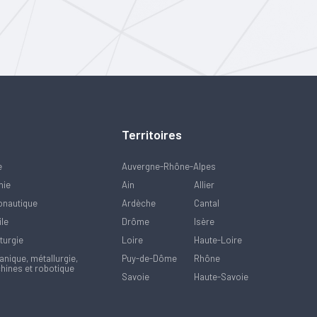
Territoires
e
Auvergne-Rhône-Alpes
mie
Ain
Allier
onautique
Ardèche
Cantal
ile
Drôme
Isère
turgie
Loire
Haute-Loire
nique, métallurgie,
Puy-de-Dôme
Rhône
hines et robotique
Savoie
Haute-Savoie