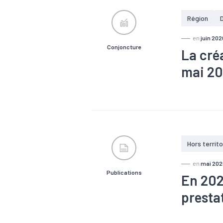
Région
en
juin 202
Conjoncture
La cré
mai 2
#Conjonctu
Hors territo
en
mai 202
Publications
En 202
prestat
#Démograp