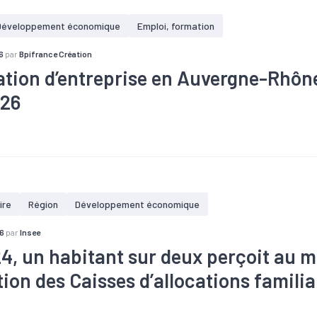
Développement économique
Emploi, formation
6
par
Bpifrance Création
ation d’entreprise en Auvergne-Rhôn
026
re
#Création
#Défaillance
#Territoires
ire
Région
Développement économique
6
par
Insee
4, un habitant sur deux perçoit au 
ion des Caisses d’allocations familia
hie
#Emploi
#Population
#Population active
#Territoires