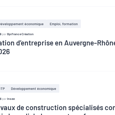
Développement économique
Emploi, formation
6
par
Bpifrance Création
ation d’entreprise en Auvergne-Rhôn
2026
re
#Création
#Défaillance
#Territoires
BTP
Développement économique
6
par
Insee
avaux de construction spécialisés c