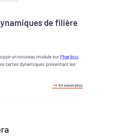
ynamiques de filière
veloppé un nouveau module sur
Phar’éco
,
des cartes dynamiques présentant les
En savoir plus
era