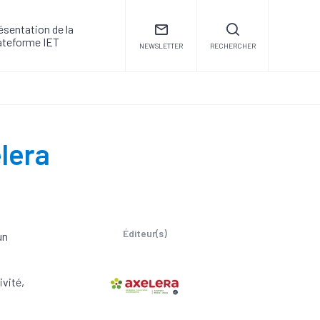
ésentation de la
ateforme IET
NEWSLETTER
RECHERCHER
lera
Éditeur(s)
un
ivité,