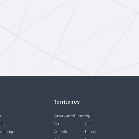
Territoires
e
Auvergne-Rhône-Alpes
mie
Ain
Allier
onautique
Ardèche
Cantal