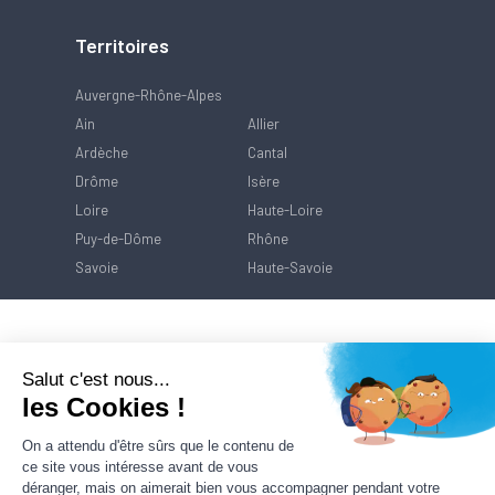
Territoires
Auvergne-Rhône-Alpes
Ain
Allier
Ardèche
Cantal
Drôme
Isère
Loire
Haute-Loire
Puy-de-Dôme
Rhône
Savoie
Haute-Savoie
Salut c'est nous...
les Cookies !
On a attendu d'être sûrs que le contenu de
ce site vous intéresse avant de vous
déranger, mais on aimerait bien vous accompagner pendant votre