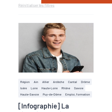
Réinitialiser les filtres
Région
Ain
Allier
Ardèche
Cantal
Drôme
Isère
Loire
Haute-Loire
Rhône
Savoie
Haute-Savoie
Puy-de-Dôme
Emploi, formation
[Infographie] La