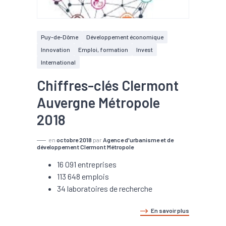
Puy-de-Dôme
Développement économique
Innovation
Emploi, formation
Invest
International
Chiffres-clés Clermont
Auvergne Métropole
2018
en
octobre 2018
par
Agence d'urbanisme et de
développement Clermont Métropole
16 091 entreprises
113 648 emplois
34 laboratoires de recherche
En savoir plus