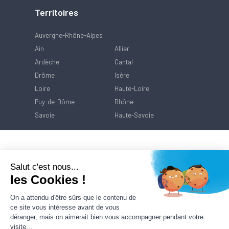
Territoires
Auvergne-Rhône-Alpes
Ain
Allier
Ardèche
Cantal
Drôme
Isère
Loire
Haute-Loire
Puy-de-Dôme
Rhône
Savoie
Haute-Savoie
Salut c'est nous...
les Cookies !
On a attendu d'être sûrs que le contenu de
ce site vous intéresse avant de vous
déranger, mais on aimerait bien vous accompagner pendant votre
visite...