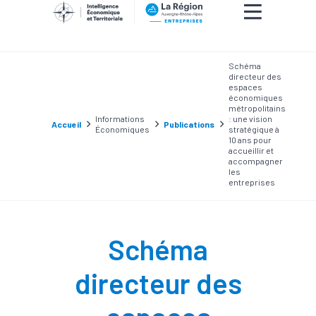
Schéma
directeur des
espaces
économiques
métropolitains
Informations
: une vision
Accueil
Publications
Économiques
stratégique à
10 ans pour
accueillir et
accompagner
les
entreprises
Schéma
directeur des