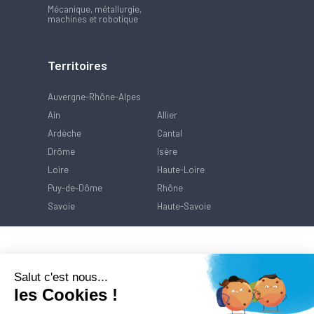
Mécanique, métallurgie,
machines et robotique
Territoires
Auvergne-Rhône-Alpes
Ain
Allier
Ardèche
Cantal
Drôme
Isère
Loire
Haute-Loire
Puy-de-Dôme
Rhône
Savoie
Haute-Savoie
Salut c'est nous...
les Cookies !