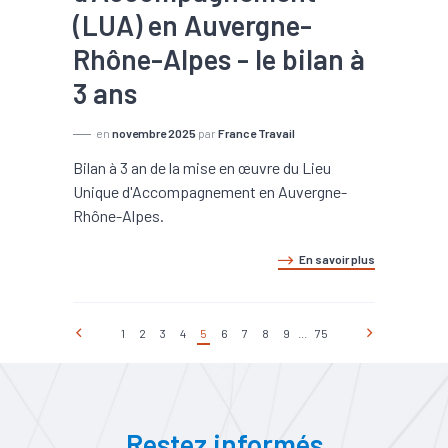
(LUA) en Auvergne-
Rhône-Alpes - le bilan à
3 ans
en
novembre 2025
par
France Travail
Bilan à 3 an de la mise en œuvre du Lieu
Unique d'Accompagnement en Auvergne-
Rhône-Alpes.
En savoir plus
1
2
3
4
5
6
7
8
9
...
75
Restez informés