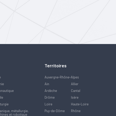
Territoires
e
Auvergne-Rhône-Alpes
mie
Ain
Allier
onautique
Ardèche
Cantal
ile
Drôme
Isère
turgie
Loire
Haute-Loire
nique, métallurgie,
Puy-de-Dôme
Rhône
hines et robotique