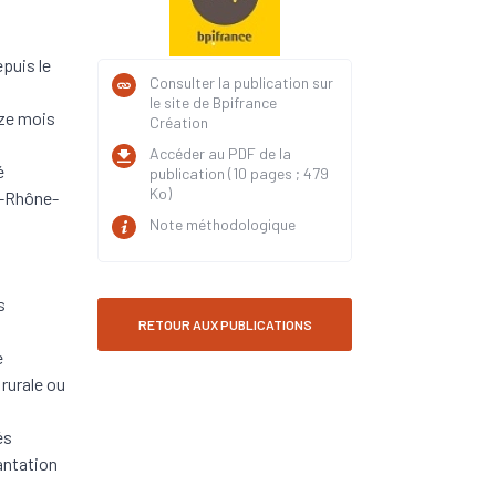
puis le
Consulter la publication sur
le site de Bpifrance
uze mois
Création
Accéder au PDF de la
é
publication (10 pages ; 479
Ko)
e-Rhône-
Note méthodologique
s
RETOUR AUX PUBLICATIONS
e
rurale ou
és
antation