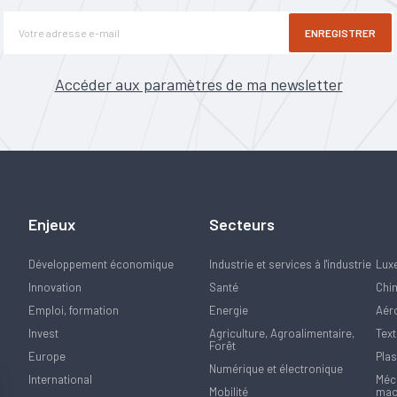
ENREGISTRER
Accéder aux paramètres de ma newsletter
Enjeux
Secteurs
Développement économique
Industrie et services à l'industrie
Lux
Innovation
Santé
Chi
Emploi, formation
Energie
Aér
Invest
Agriculture, Agroalimentaire,
Text
Forêt
Europe
Plas
Numérique et électronique
International
Méca
Mobilité
mac