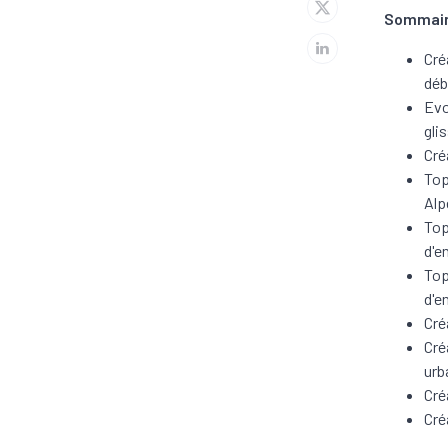
Sommai
Cré
déb
Evo
gli
Cré
Top
Alp
Top
d'e
Top
d'e
Cré
Cré
urb
Cré
Cré