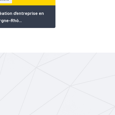
éation d’entreprise en
gne-Rhô...