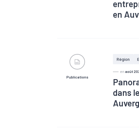
entrep
en Auv
#Alternance
19
#Croiss
sociétaux
#Métier
#P
#Reprise
Région
en
août 20
Publications
Panora
dans l
Auverg
#Alternance
entraide, sol
#Logement
#Santé
#Z