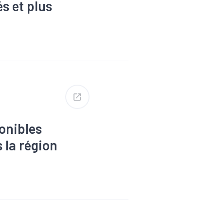
s et plus
uction
#Covid-
x
#Enjeux
hé du travail
ion & labels
i
onibles
 la région
s
#Dons,
Formation
Revenu
#RSA