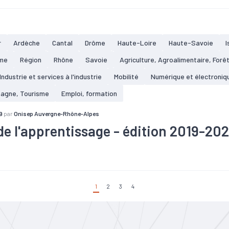
#Foncier
#Immobilier
#Industrie
#Population
#Revenu
#
#Tourisme
000 emplois dans l'industrie : une part supérieure de 5 points à la m
re est encore bien présente avec 6,2 % de l'emploi total, contre 2 %
r
Ardèche
Cantal
Drôme
Haute-Loire
Haute-Savoie
I
.
me
Région
Rhône
Savoie
Agriculture, Agroalimentaire, Forê
Industrie et services à l'industrie
Mobilité
Numérique et électroniq
tagne, Tourisme
Emploi, formation
9
par
Onisep Auvergne-Rhône-Alpes
de l'apprentissage - édition 2019-20
sage
#Formation
1
2
3
4