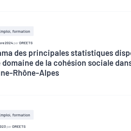
#Apprentissage
#Chômage
#Démographie
#Dons, entraide
ciale et solidaire
#Emploi
#Fiscalité
#Formation
#Logem
pulation
#Qualité de vie
#RSA
#Santé
#Zone d'emploi
Emploi, formation
re 2024
par
DREETS
ma des principales statistiques disp
e domaine de la cohésion sociale dans
gne-Rhône-Alpes
#Apprentissage
#Chômage
#Démographie
#Département
idarité
#Economie sociale et solidaire
#Emploi
#Fiscalité
#
#Marché du travail
#Métier
#Population
#Qualité de vie
#
one d'emploi
Emploi, formation
2023
par
DREETS