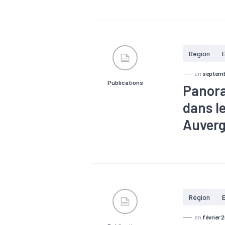
#Alternance
#Economie so
travail
#Po
Région
en
septemb
Publications
Panora
dans l
Auver
#Alternance
entraide, sol
#Logement
#Santé
#Z
Région
en
février 