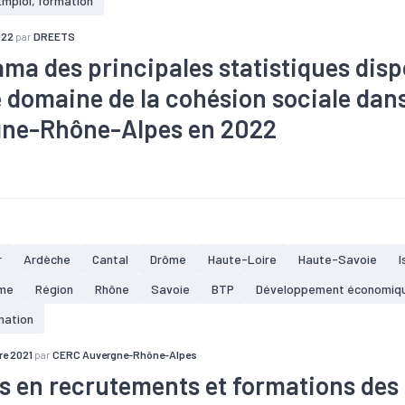
Emploi, formation
022
par
DREETS
ma des principales statistiques disp
e domaine de la cohésion sociale dans
ne-Rhône-Alpes en 2022
#Apprentissage
#Chômage
#Démographie
#Département
idarité
#Economie sociale et solidaire
#Emploi
#Fiscalité
#
#Marché du travail
#Métier
#Population
#Qualité de vie
#
one d'emploi
r
Ardèche
Cantal
Drôme
Haute-Loire
Haute-Savoie
I
me
Région
Rhône
Savoie
BTP
Développement économiq
mation
e 2021
par
CERC Auvergne-Rhône-Alpes
s en recrutements et formations des