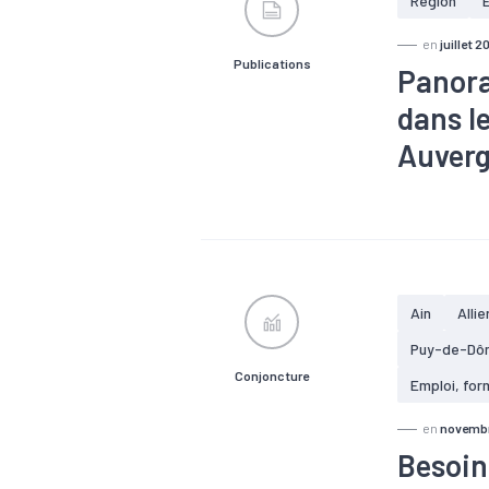
Région
en
juillet 2
Publications
Panora
dans l
Auverg
#Alternance
entraide, sol
#Logement
#Santé
#Z
Ain
Allie
Puy-de-Dô
Conjoncture
Emploi, for
en
novembr
Besoin