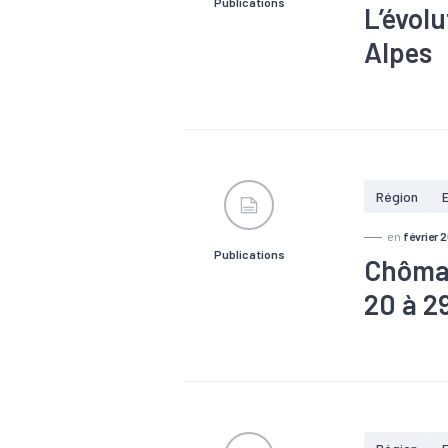
Publications
L’évol
Alpes
#Apprentis
Région
en
février 
Publications
Chômag
20 à 2
#Apprentis