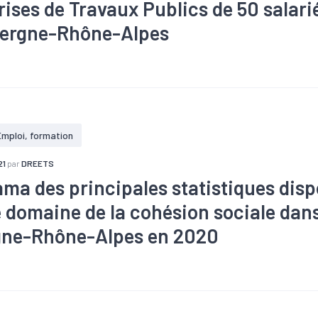
rises de Travaux Publics de 50 salarié
ergne-Rhône-Alpes
#Apprentissage
#Communication
#Compétences
#Constr
ance
#Emploi
#Emploi saisonnier
#Enjeux environnementau
#Enjeux technologiques
#Filière
#Formation
#Interim
#Marc
opulation active
#Qualité de vie
#Recrutement
#Réglementat
#Ressources
#Salaire
#Tendance économique
#Zone d'emplo
Emploi, formation
21
par
DREETS
ma des principales statistiques disp
e domaine de la cohésion sociale dans
ne-Rhône-Alpes en 2020
#Apprentissage
#Chômage
#Démographie
#Département
idarité
#Economie sociale et solidaire
#Emploi
#Fiscalité
#
#Marché du travail
#Métier
#Population
#Qualité de vie
#
one d'emploi