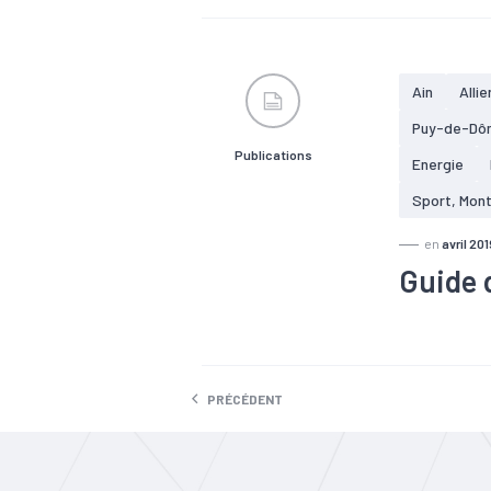
#Fiscalité
économique
Plus de 14 
L'agricultu
Ain
Allie
Rhône-Alpes
Puy-de-Dô
Publications
Energie
Sport, Mon
en
avril 201
Guide 
#Apprentis
PRÉCÉDENT