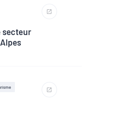
 secteur
-Alpes
#Emploi
ie
#Population
urisme
#Construction