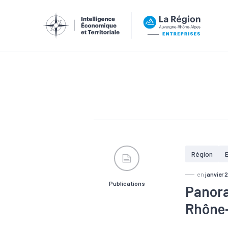
Région
en
janvier 
Publications
Panora
Rhône