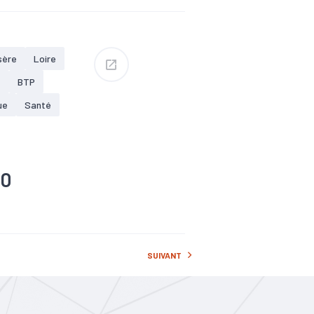
Services
#Tissu
oyenne régionale.
 en Auvergne-
sère
Loire
t
BTP
ue
Santé
20
SUIVANT