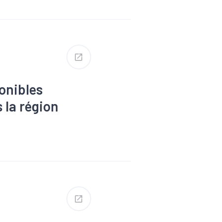
, solidarité
ent
#Marché du
onibles
 la région
s
#Dons,
Formation
Revenu
#RSA