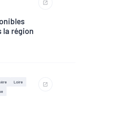
onibles
 la région
s
#Dons,
Formation
Revenu
#RSA
sère
Loire
ue