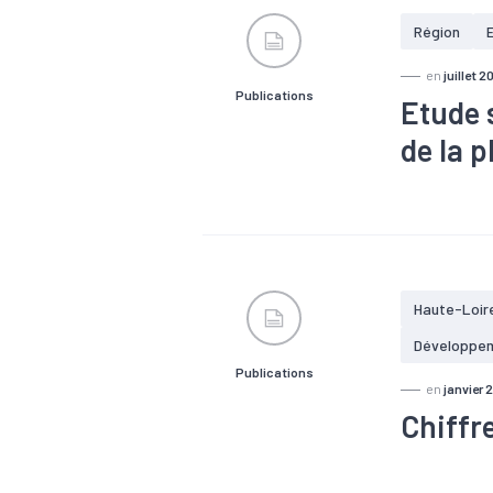
Région
en
juillet 2
Publications
Etude 
de la 
#Alternance
#Formation
active
#Sa
Haute-Loir
Développe
Publications
en
janvier 
Chiffr
#Accessibili