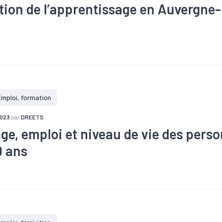
ution de l’apprentissage en Auvergne
sage
#Emploi
#Population
Emploi, formation
2023
par
DREETS
e, emploi et niveau de vie des pers
9 ans
sage
#Chômage
#Emploi
#Population active
#Revenu