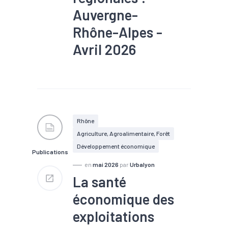
Auvergne-
Rhône-Alpes -
Avril 2026
#Chiffre d'affaires
#Commerce
#Conjoncture
#Emploi
#Industrie
#Production
#Recrutement
#Services
Rhône
Agriculture, Agroalimentaire, Forêt
Développement économique
Publications
en
mai 2026
par
Urbalyon
La santé
économique des
exploitations