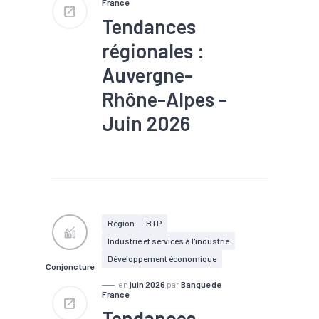
France
Tendances
régionales :
Auvergne-
Rhône-Alpes -
Juin 2026
#Chiffre d'affaires
#Commerce
#Conjoncture
#Emploi
#Industrie
#Production
#Recrutement
#Services
Région
BTP
Industrie et services à l'industrie
Développement économique
Conjoncture
en
juin 2026
par
Banque de
France
Tendances