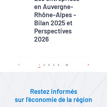
en Auvergne-
Rhône-Alpes -
Bilan 2025 et
Perspectives
2026
#Chiffre d'affaires
#Conjoncture
#Construction
#Emploi
#Export
#Industrie
1
2
3
4
5
...
16
#Production
#Services
#Tendance économique
Restez informés
sur l’économie de la région