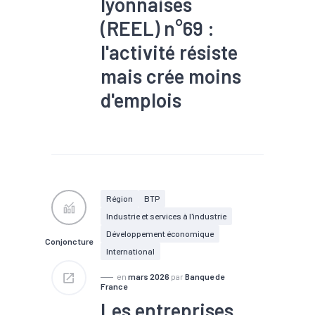
lyonnaises
(REEL) n°69 :
l'activité résiste
mais crée moins
d'emplois
#Chômage
#Commerce
extérieur
#Conjoncture
#Défaillance
#Emploi
#Marché du travail
#Production
#RSA
#Tendance économique
Région
BTP
Industrie et services à l'industrie
Développement économique
Conjoncture
International
en
mars 2026
par
Banque de
France
Les entreprises