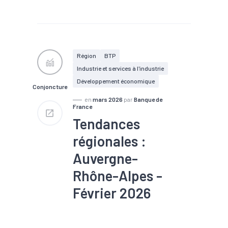
#Agriculture
#BTP
#Chômage
#Emploi
#Industrie
#Marché du
travail
#Production
#Tissu économique
#Tourisme
Région
BTP
Industrie et services à l'industrie
Développement économique
Conjoncture
en
mars 2026
par
Banque de
France
Tendances
régionales :
Auvergne-
Rhône-Alpes -
Février 2026
#Chiffre d'affaires
#Commerce