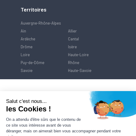
Territoires
Auvergne-Rhône-Alpes
Ain
Allier
Ardèche
Cantal
Drôme
Isère
Loire
Haute-Loire
Puy-de-Dôme
Rhône
Savoie
Haute-Savoie
Salut c'est nous...
les Cookies !
On a attendu d'être sûrs que le contenu de
ce site vous intéresse avant de vous
déranger, mais on aimerait bien vous accompagner pendant votre