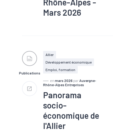
Rhône-Alpes -
Mars 2026
#Chiffre d'affaires
#Commerce
#Conjoncture
#Emploi
#Industrie
#Production
#Recrutement
#Services
Allier
Développement économique
Emploi, formation
Publications
en
mars 2026
par
Auvergne-
Rhône-Alpes Entreprises
Panorama
socio-
économique de
l'Allier