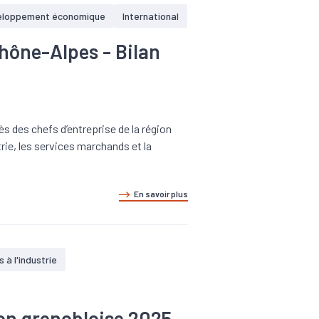
eloppement économique
International
hône-Alpes - Bilan
ès des chefs d’entreprise de la région
rie, les services marchands et la
En savoir plus
s à l'industrie
ion grenobloise 2025