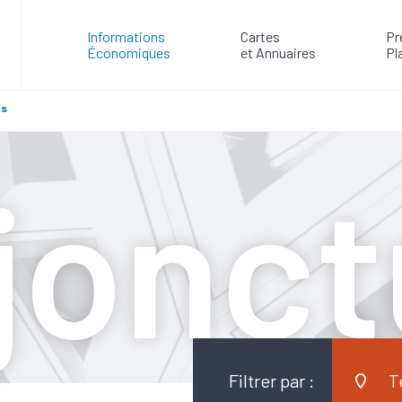
Informations
Cartes
Pr
Économiques
et Annuaires
Pl
es
jonct
Filtrer par :
T