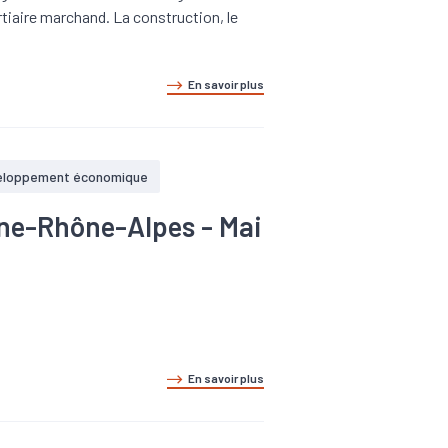
ertiaire marchand. La construction, le
.
En savoir plus
eloppement économique
gne-Rhône-Alpes - Mai
.
En savoir plus