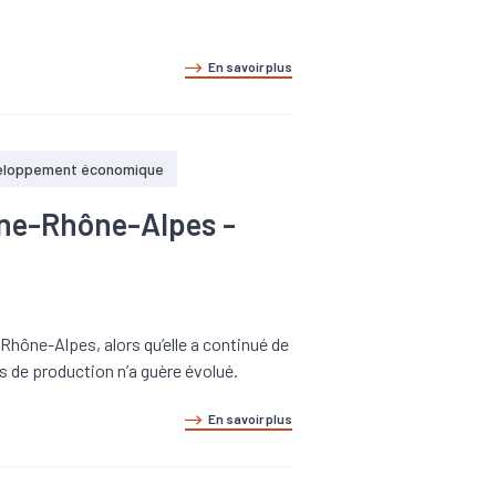
En savoir plus
eloppement économique
gne-Rhône-Alpes -
-Rhône-Alpes, alors qu’elle a continué de
és de production n’a guère évolué.
En savoir plus