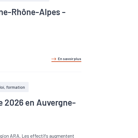
gne-Rhône-Alpes -
.
En savoir plus
oi, formation
tre 2026 en Auvergne-
 région ARA. Les effectifs augmentent