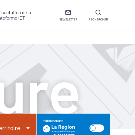
ésentation de la
ateforme IET
NEWSLETTER
RECHERCHER
ure
Publications
erritoire