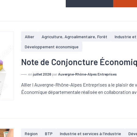
Allier
Agriculture, Agroalimentaire, Forêt
Industrie et
Développement économique
Note de Conjoncture Économique
en
juillet 2026
par
Auvergne-Rhône-Alpes Entreprises
Allier I Auvergne-Rhône-Alpes Entreprises a le plaisir d
Économique départementale réalisée en collaboration av
Région
BTP
Industrie et services à l'industrie
Dév