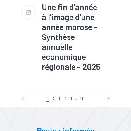
Une fin d'année
à l'image d'une
année morose -
Synthèse
annuelle
économique
régionale - 2025
#Chômage
#Conjoncture
#Construction
#Création
#Démographie
#Emploi
#Industrie
#Services
1
2
3
4
5
...
45
#Tendance économique
#Tourisme
Restez informés