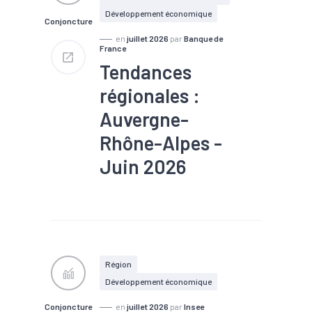
Développement économique
Conjoncture
en
juillet 2026
par
Banque de
France
Tendances
régionales :
Auvergne-
Rhône-Alpes -
Juin 2026
#Chiffre d'affaires
#Commerce
#Conjoncture
#Emploi
#Industrie
#Production
#Recrutement
#Services
Région
Développement économique
Conjoncture
en
juillet 2026
par
Insee