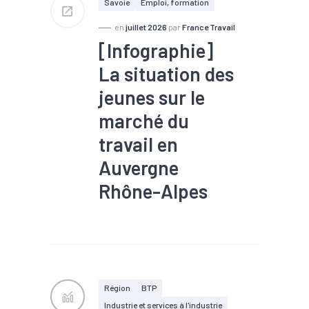
Savoie
Emploi, formation
en
juillet 2026
par
France Travail
[Infographie]
La situation des
jeunes sur le
marché du
travail en
Auvergne
Rhône-Alpes
#Chômage
#Commerce
#Emploi
#Emploi
saisonnier
#Formation
#Marché du travail
#Métier
#Population
active
#Services
Région
BTP
Industrie et services à l'industrie