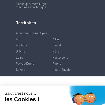
Mécanique, métallurgie,
machines et robotique
Territoires
Auvergne-Rhône-Alpes
Ain
Allier
Ardèche
Cantal
Drôme
Isère
Loire
Haute-Loire
Puy-de-Dôme
Rhône
Savoie
Haute-Savoie
Salut c'est nous...
les Cookies !