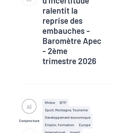
d’incertitude
ralentit la
reprise des
embauches -
Baromètre Apec
- 2ème
trimestre 2026
#Chômage
#Compétences
#Conjoncture
#Embauche
#Emploi
#Industrie
#Interim
#Numérique
#Recrutement
#Services
Rhône
BTP
Sport, Montagne, Tourisme
Développement économique
Conjoncture
Emploi, formation
Europe
International
Invest