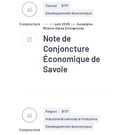
Savoie
BTP
Développement économique
Conjoncture
en
juin 2026
par
Auvergne-
Rhône-Alpes Entreprises
Note de
Conjoncture
Économique de
Savoie
#Artisanat
#BTP
#Chiffre
d'affaires
#Chômage
#Conjoncture
#Création
#Défaillance
#Emploi
#Industrie
#Investissement
Région
BTP
#Services
#Tendance
Industrie et services à l'industrie
économique
#Tourisme
Développement économique
Conjoncture