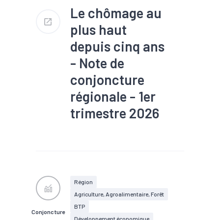
Le chômage au
plus haut
depuis cinq ans
- Note de
conjoncture
régionale - 1er
trimestre 2026
#Chômage
#Conjoncture
#Construction
#Création
#Démographie
#Emploi
#Industrie
#Services
#Tendance économique
#Tourisme
Région
Agriculture, Agroalimentaire, Forêt
BTP
Conjoncture
Développement économique