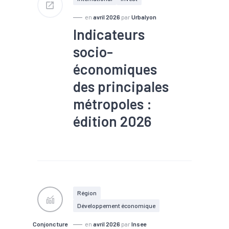
en
avril 2026
par
Urbalyon
Indicateurs
socio-
économiques
des principales
métropoles :
édition 2026
#Conjoncture
#Création
#Défaillance
#Démographie
#Economie
sociale et solidaire
#Emploi
#Immobilier
#Industrie
#Marché du
Région
travail
#Métropole
Développement économique
#Population
#Services
#Tourisme
Conjoncture
en
avril 2026
par
Insee