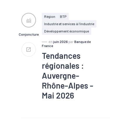
#Emploi
#Industrie
#Interim
#Services
#Tertiaire
#Zone d'emploi
Région
BTP
Industrie et services à l'industrie
Développement économique
Conjoncture
en
juin 2026
par
Banque de
France
Tendances
régionales :
Auvergne-
Rhône-Alpes -
Mai 2026
#Chiffre d'affaires
#Commerce
#Conjoncture
#Emploi
#Industrie
#Production
#Recrutement
#Services