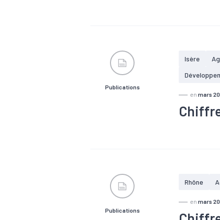
#Agriculture
#Industrie
Isère
Ag
Développe
Publications
en
mars 2
Chiffre
#Accessibili
#Covid-19
#PIB
#Pop
économique
17,1 % des 
Rhône
A
8 568 établ
département
en
mars 2
Publications
Chiffr