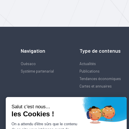
Navigation
Type de contenus
Quésaco
Actualités
Système partenarial
Publications
Tendances économiques
Cartes et annuaires
Salut c'est nous...
les Cookies !
On a attendu d'être sûrs que le contenu