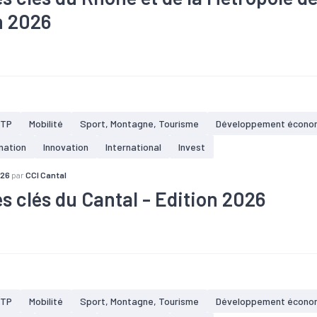
n 2026
#Chômage
#Construction
#Démographie
#Emploi
#Immob
#PIB
#Population
#Population active
#Revenu
emplois du département dans l'industrie
lissements industriels dans le Rhône
BTP
Mobilité
Sport, Montagne, Tourisme
Développement écono
mation
Innovation
International
Invest
026
par
CCI Cantal
es clés du Cantal - Edition 2026
#Commerce
#Construction
#Création
#Démographie
#Em
#Population
#Population active
issements industriels dans le Cantal, soit 10,8 % de l'ensemble des 
.
is industriels
BTP
Mobilité
Sport, Montagne, Tourisme
Développement écono