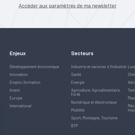
Accéder aux paramètres de ma newsletter
Enjeux
Secteurs
Développement économique
Industrie et services à l'industrie
Lux
Innovation
Santé
Chi
Emploi, formation
Energie
Aér
Invest
Agriculture, Agroalimentaire,
Text
Forêt
Europe
Plas
Numérique et électronique
International
Méca
Mobilité
mac
Sport, Montagne, Tourisme
BTP