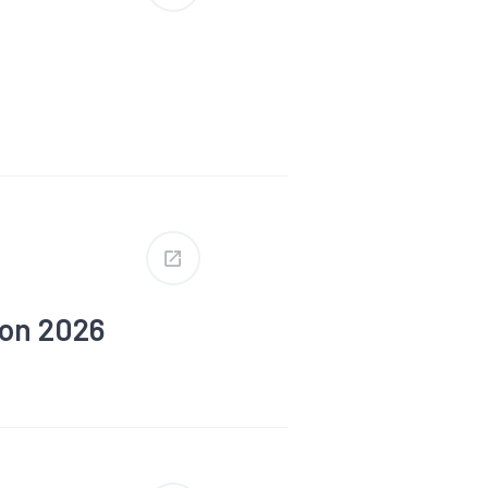
ploi
établissements du
ion 2026
alité
ique
l national)