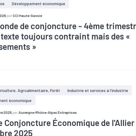
oie
Développement économique
2026
par
CCI Haute-Savoie
ronde de conjoncture - 4ème trimestr
texte toujours contraint mais des «
sements »
#Artisanat
#BTP
#Commerce
#Conjoncture
#Création
#Tissu économique
#Tourisme
riculture, Agroalimentaire, Forêt
Industrie et services à l'industrie
ment économique
re 2025
par
Auvergne-Rhône-Alpes Entreprises
e Conjoncture Économique de l'Allier
bre 2025