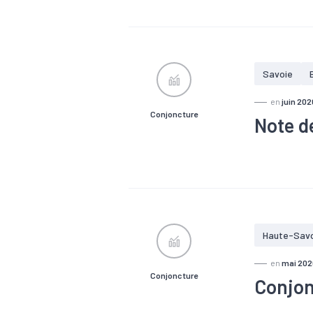
#Agroalimen
#Défaillanc
#Tendance 
Savoie
en
juin 202
Conjoncture
Note d
#Artisanat
#Défaillanc
#Tourisme
Haute-Sav
en
mai 202
Conjoncture
Conjon