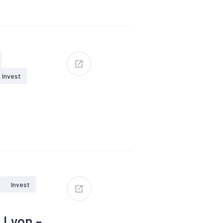
#Emploi
Invest
truction
#Industrie
s
#Tissu
Invest
ablissements du
 Lyon -