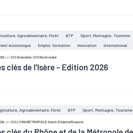
#Artisanat
#BTP
#Commerce
#Conjoncture
#Création
#Tissu économique
#Tourisme
riculture, Agroalimentaire, Forêt
BTP
Sport, Montagne, Tourisme
ment économique
Emploi, formation
Innovation
International
026
par
CCI Grenoble ; CCI Nord-Isère
s clés de l'Isère - Edition 2026
té
#Agriculture
#Artisanat
#Chômage
#Commerce
#Cons
#Démographie
#Emploi
#Foncier
#Formation
#Immobilier
ulation
#Population active
#Revenu
#Services
#Territoire
#Tourisme
emplois de l'industrie régionale
griculture, Agroalimentaire, Forêt
BTP
Sport, Montagne, Tourisme
issements industriels dans l'Isère, soit 15,3 % de l'ensemble des ét
.
026
par
CCI LYON METROPOLE Saint-Etienne Roanne
es clés du Rhône et de la Métropole de