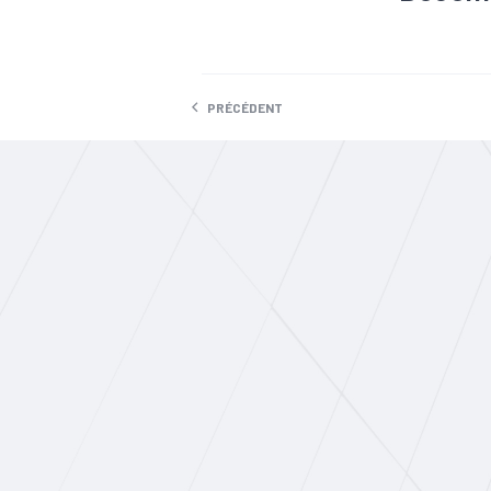
#Agroalimen
#Défaillanc
#Tendance 
PRÉCÉDENT