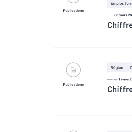
Emploi, for
Publications
en
mars 2
Chiffr
#Artisanat
#Industrie
1 202 établ
département
4 868 emplo
Région
en
février 
Publications
Chiffr
#Artisanat
#Immobilier
Plus de 530
Un PIB de 
4e rang des