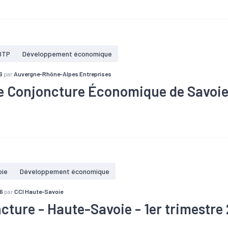
taire
#Artisanat
#Chiffre d'affaires
#Chômage
#Conjonctu
e
#Emploi
#Industrie
#Investissement
#Mécanique
#Métal
économique
BTP
Développement économique
6
par
Auvergne-Rhône-Alpes Entreprises
e Conjoncture Économique de Savoi
#BTP
#Chiffre d'affaires
#Chômage
#Conjoncture
#Créat
e
#Emploi
#Industrie
#Investissement
#Services
#Tendan
oie
Développement économique
6
par
CCI Haute-Savoie
cture - Haute-Savoie - 1er trimestre