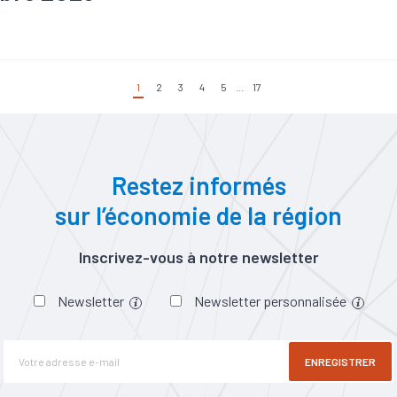
taire
#Artisanat
#Chiffre d'affaires
#Chômage
#Conjonctu
e
#Emploi
#Industrie
#Investissement
#Mécanique
#Métal
économique
1
2
3
4
5
...
17
Restez informés
sur l’économie de la région
Inscrivez-vous à notre newsletter
Newsletter
Newsletter personnalisée
ENREGISTRER