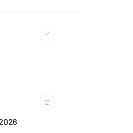
re
#Création
lurgie
e
ion
ce économique
 2026