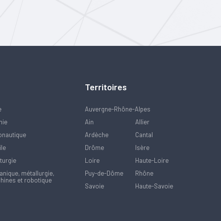
Territoires
e
Auvergne-Rhône-Alpes
mie
Ain
Allier
onautique
Ardèche
Cantal
ile
Drôme
Isère
turgie
Loire
Haute-Loire
nique, métallurgie,
Puy-de-Dôme
Rhône
hines et robotique
Savoie
Haute-Savoie