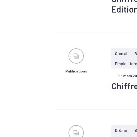
Editio
#Artisanat
#Industrie
10,8 % des 
10 787 étab
Cantal
Emploi, for
Publications
en
mars 2
Chiffr
#Artisanat
#Industrie
1 202 établ
département
4 868 emplo
Drôme