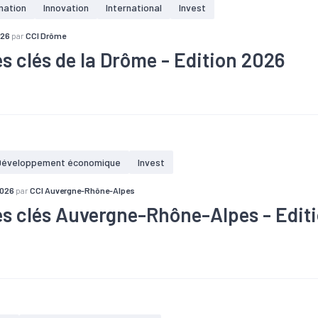
mation
Innovation
International
Invest
026
par
CCI Drôme
es clés de la Drôme - Edition 2026
#Commerce
#Construction
#Création
#Démographie
#Em
#Population
#Population active
issements industriels dans le Cantal, soit 10,8 % de l'ensemble des 
.
is industriels
Développement économique
Invest
2026
par
CCI Auvergne-Rhône-Alpes
es clés Auvergne-Rhône-Alpes - Edit
#Commerce
#Construction
#Démographie
#Emploi
#Fisc
#Industrie
#Population
#Population active
#Tissu économ
 000 emplois (salariés et non salariés) sur 56 000 sites
près de 330 Md€
 régions de l’Union européenne et au 2e rang en France (11,6 % du tota