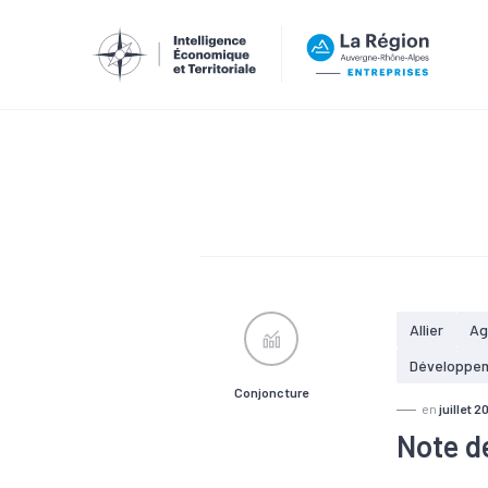
Allier
Ag
Développe
Conjoncture
en
juillet 2
Note d