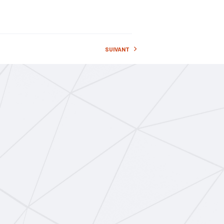
re
#Création
lurgie
SUIVANT