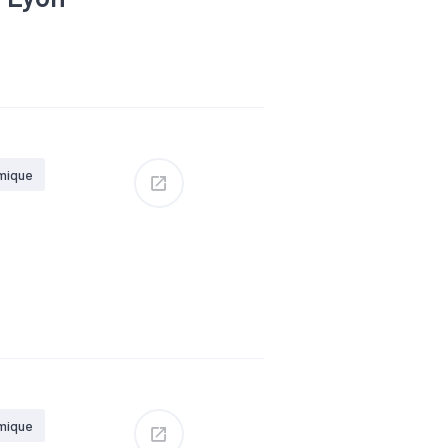
ilier
mique
ploi
établissements du
mique