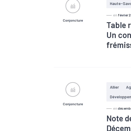
Haute-Sav
en
février 
Conjoncture
Table 
Un con
frémis
#Agriculture
#Industrie
Allier
Ag
Développe
Conjoncture
en
décemb
Note d
Décem