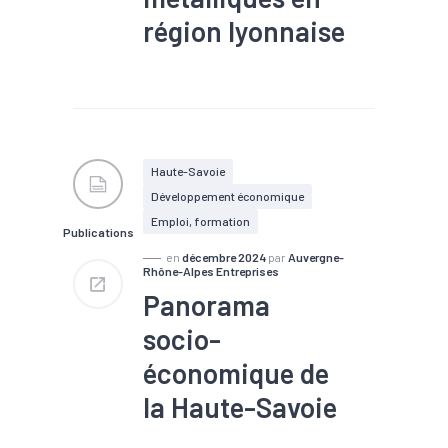
région lyonnaise
#Décolletage
#Economie
circulaire
#Filière
#Gestion des déchets
#Industrie
#Métallurgie
#Métaux
#Métier
#Métropole
#Nucléaire
Haute-Savoie
#Transition écologique
Développement économique
#Transition énergétique
#Valorisation des déchets /
Emploi, formation
Publications
Recyclage
en
décembre 2024
par
Auvergne-
Rhône-Alpes Entreprises
Panorama
socio-
économique de
la Haute-Savoie