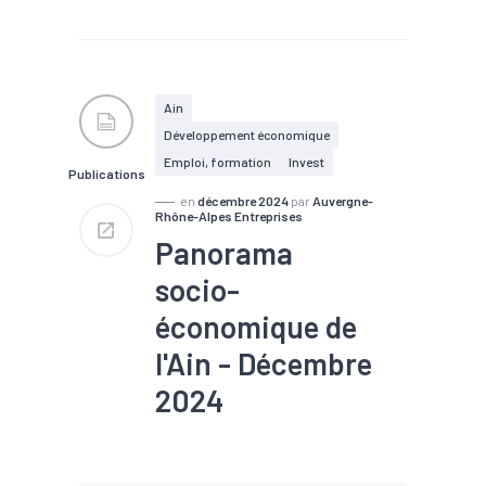
#Agroalimentaire
#Chômage
#Commerce
#Commerce extérieur
#Création
#Croissance
#Défaillance
#Démographie
Ain
#Electrique
#Emploi
Développement économique
#Industrie
#Interim
#Marché du travail
Emploi, formation
Invest
Publications
#Métallurgie
#Population
#Population active
en
décembre 2024
par
Auvergne-
Rhône-Alpes Entreprises
#Revenu
#Territoires
#Tissu économique
Panorama
socio-
économique de
l'Ain - Décembre
2024
#Chômage
#Commerce
#Commerce extérieur