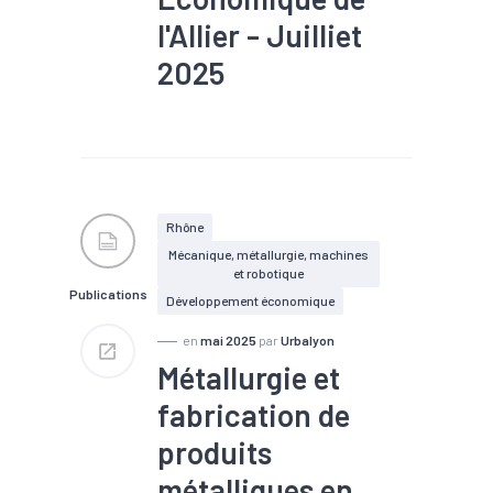
l'Allier - Juilliet
2025
#Agroalimentaire
#Artisanat
#Chiffre
d'affaires
#Chômage
#Conjoncture
#Création
#Défaillance
#Emploi
#Industrie
Rhône
#Investissement
Mécanique, métallurgie, machines
#Mécanique
#Métallurgie
et robotique
#Tendance économique
Publications
Développement économique
en
mai 2025
par
Urbalyon
Métallurgie et
fabrication de
produits
métalliques en