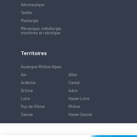
Aéronautique
Textile
Plasturgie
Mécanique, métallurgie,
machines et robotique
Territoires
Auvergne-Rhône-Alpes
Ain
Allier
Ardèche
Cantal
Drôme
Isère
Loire
Haute-Loire
Puy-de-Dôme
Rhône
Savoie
Haute-Savoie