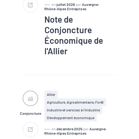
en
juillet 2026
par
Auvergne-
Rhône-Alpes Entreprises
Note de
Conjoncture
Économique de
l'Allier
#Agroalimentaire
#Artisanat
#Chiffre
d'affaires
#Chômage
#Conjoncture
#Création
#Défaillance
#Emploi
#Industrie
Allier
#Investissement
Agriculture, Agroalimentaire, Forêt
#Mécanique
#Métallurgie
#Tendance économique
Industrie et services à l'industrie
Conjoncture
Développement économique
en
décembre 2025
par
Auvergne-
Rhône-Alpes Entreprises