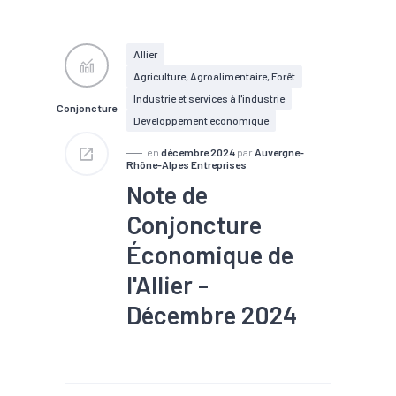
#Croissance
#Démographie
#Emploi
#Industrie
#Marché du
travail
#Métallurgie
Allier
#Plasturgie
#Population
Agriculture, Agroalimentaire, Forêt
#Population active
#Tissu
économique
Industrie et services à l'industrie
Conjoncture
Développement économique
en
décembre 2024
par
Auvergne-
Rhône-Alpes Entreprises
Note de
Conjoncture
Économique de
l'Allier -
Décembre 2024
#Agroalimentaire
#Artisanat
#Chiffre
d'affaires
#Chômage