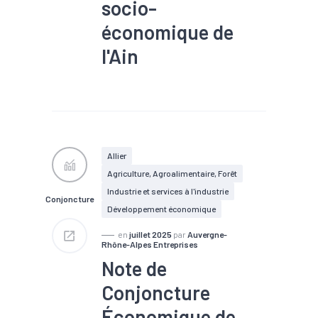
socio-
économique de
l'Ain
#Chômage
#Commerce
#Commerce extérieur
#Croissance
#Démographie
#Emploi
#Industrie
#Marché du
travail
#Métallurgie
Allier
#Plasturgie
#Population
Agriculture, Agroalimentaire, Forêt
#Population active
#Tissu
économique
Industrie et services à l'industrie
Conjoncture
Développement économique
en
juillet 2025
par
Auvergne-
Rhône-Alpes Entreprises
Note de
Conjoncture
Économique de