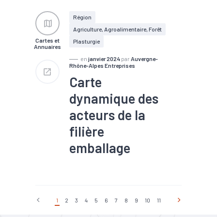
#Défaillance
#Emploi
#Industrie
Région
#Investissement
Agriculture, Agroalimentaire, Forêt
#Mécanique
#Métallurgie
Cartes et
#Tendance économique
Plasturgie
Annuaires
en
janvier 2024
par
Auvergne-
Rhône-Alpes Entreprises
Carte
dynamique des
acteurs de la
filière
emballage
#Bois
#Bois, papier et
carton
#Economie
circulaire
#Machines
#Métallurgie
#Plasturgie
1
2
3
4
5
6
7
8
9
10
11
#Robotique
#Valorisation
des déchets / Recyclage