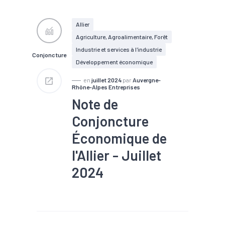
#Conjoncture
#Création
#Défaillance
#Emploi
#Industrie
Allier
#Investissement
Agriculture, Agroalimentaire, Forêt
#Mécanique
#Métallurgie
#Tendance économique
Industrie et services à l'industrie
Conjoncture
Développement économique
en
juillet 2024
par
Auvergne-
Rhône-Alpes Entreprises
Note de
Conjoncture
Économique de
l'Allier - Juillet
2024
#Agroalimentaire
#Artisanat
#Chiffre
d'affaires
#Chômage
#Conjoncture
#Création