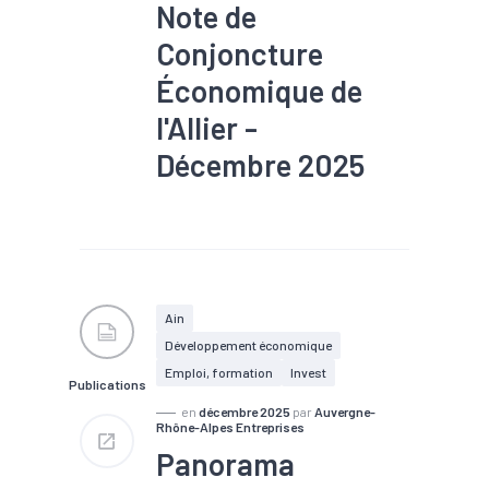
Note de
Conjoncture
Économique de
l'Allier -
Décembre 2025
#Agroalimentaire
#Artisanat
#Chiffre
d'affaires
#Chômage
#Conjoncture
#Création
#Défaillance
#Emploi
#Industrie
Ain
#Investissement
Développement économique
#Mécanique
#Métallurgie
#Tendance économique
Emploi, formation
Invest
Publications
en
décembre 2025
par
Auvergne-
Rhône-Alpes Entreprises
Panorama