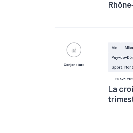
Rhône
#Agroalimen
#Electrique
#Métallurgie
Ain
Allie
Puy-de-Dô
Conjoncture
Sport, Mon
en
avril 20
La cro
trimes
#Agroalimen
#Electrique
#Métallurgie