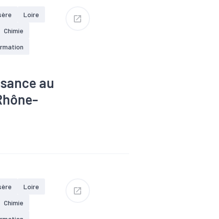
sère
Loire
Chimie
ormation
issance au
-Rhône-
roissance
ique
#Interim
ploi
sère
Loire
Chimie
ormation