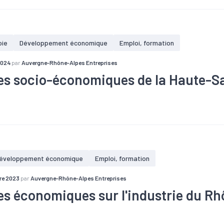
ravail
#Métallurgie
#Population
#Population active
#Reve
nomique
oie
Développement économique
Emploi, formation
2024
par
Auvergne-Rhône-Alpes Entreprises
s socio-économiques de la Haute-S
taire
#Chômage
#Commerce
#Commerce extérieur
#Créat
e
#Défaillance
#Démographie
#Electrique
#Emploi
#Indus
ravail
#Métallurgie
#Population
#Population active
#Reve
nomique
éveloppement économique
Emploi, formation
re 2023
par
Auvergne-Rhône-Alpes Entreprises
s économiques sur l'industrie du R
taire
#Chômage
#Commerce
#Commerce extérieur
#Créat