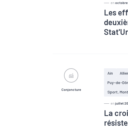
en
octobre
Les eff
deuxiè
Stat'U
#Agroalimen
#Electrique
#Métallurgie
Ain
Allie
Puy-de-Dô
Conjoncture
Sport, Mon
en
juillet 2
La cro
résist