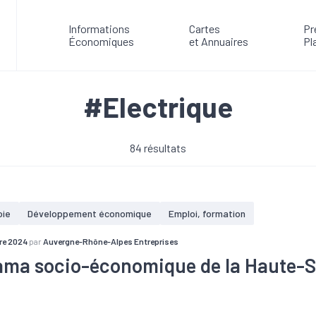
Informations
Cartes
Pr
Économiques
et Annuaires
Pl
#Electrique
84 résultats
oie
Développement économique
Emploi, formation
re 2024
par
Auvergne-Rhône-Alpes Entreprises
ma socio-économique de la Haute-S
taire
#Chômage
#Commerce
#Commerce extérieur
#Créat
e
#Défaillance
#Démographie
#Electrique
#Emploi
#Indus