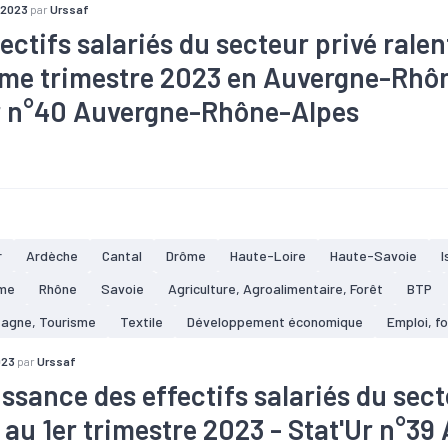
 2023
par
Urssaf
ectifs salariés du secteur privé rale
me trimestre 2023 en Auvergne-Rhôn
r n°40 Auvergne-Rhône-Alpes
taire
#Bois
#Commerce
#Conjoncture
#Construction
#C
#Electronique
#Embauche
#Emploi
#Industrie
#Informat
#Pharmacie
#Plasturgie
#Services
#Tertiaire
#Zone d'em
r
Ardèche
Cantal
Drôme
Haute-Loire
Haute-Savoie
I
me
Rhône
Savoie
Agriculture, Agroalimentaire, Forêt
BTP
tagne, Tourisme
Textile
Développement économique
Emploi, f
023
par
Urssaf
issance des effectifs salariés du sect
e au 1er trimestre 2023 - Stat'Ur n°3