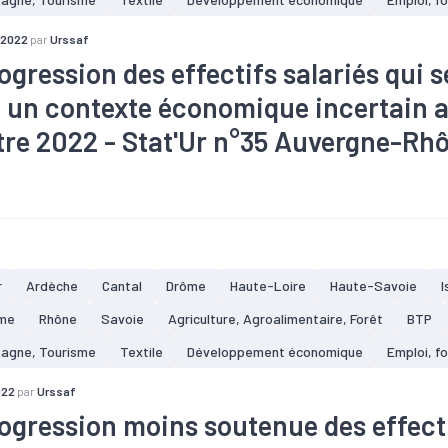
 2022
par
Urssaf
ogression des effectifs salariés qui s
 un contexte économique incertain 
tre 2022 - Stat'Ur n°35 Auvergne-Rh
taire
#Bois
#Commerce
#Conjoncture
#Construction
#C
e
#Electrique
#Electronique
#Embauche
#Emploi
#Indust
ue
#Interim
#Métallurgie
#Pharmacie
#Plasturgie
#Servic
loi
r
Ardèche
Cantal
Drôme
Haute-Loire
Haute-Savoie
I
me
Rhône
Savoie
Agriculture, Agroalimentaire, Forêt
BTP
tagne, Tourisme
Textile
Développement économique
Emploi, f
022
par
Urssaf
ogression moins soutenue des effect