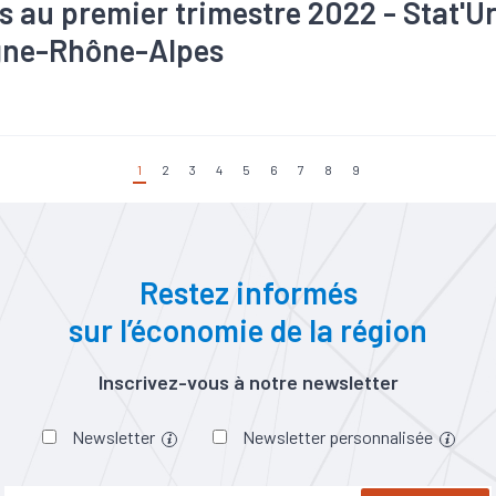
és au premier trimestre 2022 - Stat'U
gne-Rhône-Alpes
taire
#Bois
#Commerce
#Conjoncture
#Construction
#C
e
#Electrique
#Electronique
#Embauche
#Emploi
#Indust
ue
#Interim
#Métallurgie
#Pharmacie
#Plasturgie
#Servic
loi
1
2
3
4
5
6
7
8
9
Restez informés
sur l’économie de la région
Inscrivez-vous à notre newsletter
Newsletter
Newsletter personnalisée