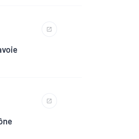
nu
#Territoires
avoie
ion
trie
#Interim
nu
#Territoires
hône
ion