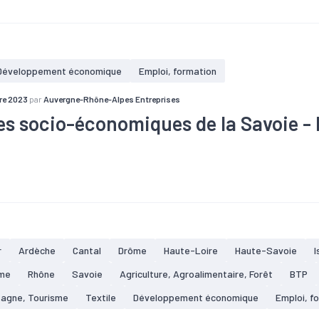
e
#Défaillance
#Démographie
#Electrique
#Emploi
#Indus
ravail
#Métallurgie
#Population
#Population active
#Reve
nomique
Développement économique
Emploi, formation
re 2023
par
Auvergne-Rhône-Alpes Entreprises
s socio-économiques de la Savoie -
taire
#Chômage
#Commerce
#Commerce extérieur
#Créat
e
#Défaillance
#Démographie
#Electrique
#Emploi
#Indus
ravail
#Métallurgie
#Population
#Population active
#Reve
nomique
r
Ardèche
Cantal
Drôme
Haute-Loire
Haute-Savoie
I
me
Rhône
Savoie
Agriculture, Agroalimentaire, Forêt
BTP
tagne, Tourisme
Textile
Développement économique
Emploi, f