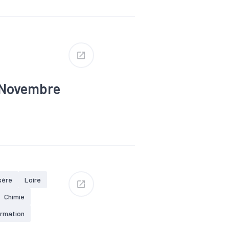
trie
#Interim
nu
#Territoires
 Novembre
ion
trie
#Interim
nu
#Territoires
sère
Loire
Chimie
ormation