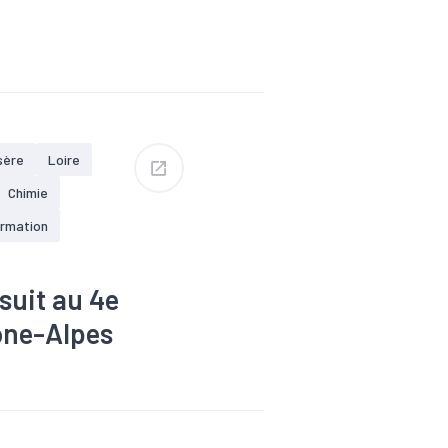
roissance
ique
#Interim
ploi
sère
Loire
Chimie
ormation
suit au 4e
ône-Alpes
roissance
ique
#Interim
ploi