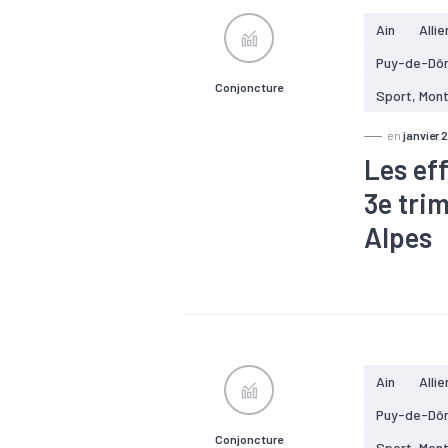
Ain
Allie
Puy-de-Dô
Conjoncture
Sport, Mon
en
janvier 
Les ef
3e tri
Alpes
#Agroalimen
#Electrique
#Métallurgie
Ain
Allie
Puy-de-Dô
Conjoncture
Sport, Mon