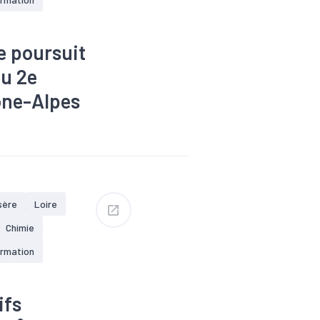
e poursuit
au 2e
ône-Alpes
ovid-19
rie
es
#Tertiaire
sère
Loire
Chimie
ormation
ifs