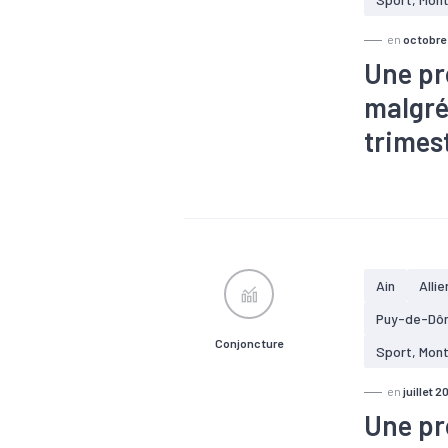
en
octobre
Une pr
malgré
trimes
#Agroalimen
#Croissanc
#Informatiq
#Zone d'emp
Ain
Allie
Puy-de-Dô
Conjoncture
Sport, Mon
en
juillet 2
Une pr