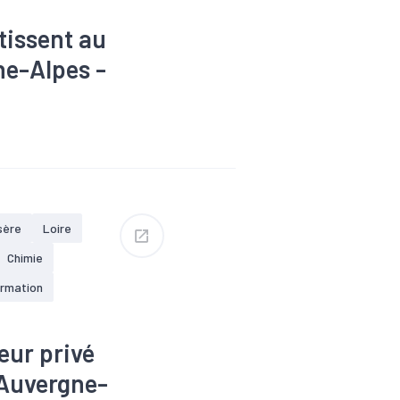
ntissent au
e-Alpes -
roissance
ique
#Interim
ploi
sère
Loire
Chimie
ormation
eur privé
9 Auvergne-