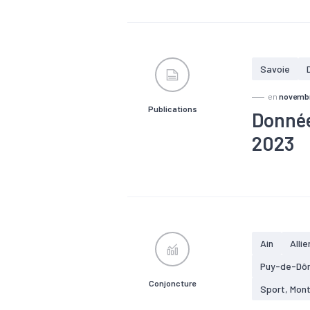
#Croissanc
#Marché du t
#Tissu éco
Savoie
en
novemb
Publications
Donnée
2023
#Agroalimen
#Croissanc
#Marché du t
#Tissu éco
Ain
Allie
Puy-de-Dô
Conjoncture
Sport, Mon