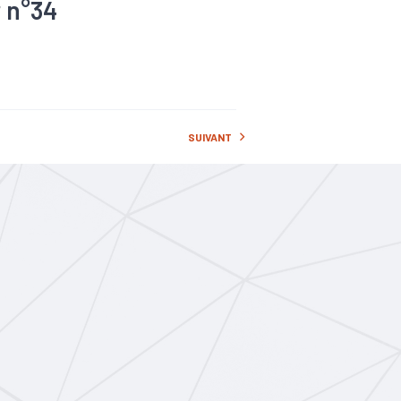
r n°34
ovid-19
rie
es
#Tertiaire
SUIVANT