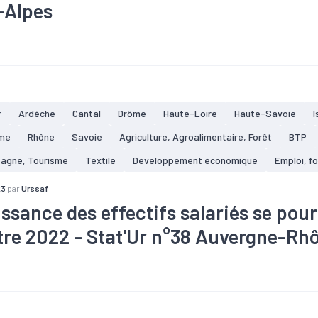
-Alpes
taire
#Bois
#Commerce
#Conjoncture
#Construction
#C
#Electronique
#Embauche
#Emploi
#Industrie
#Informat
#Pharmacie
#Plasturgie
#Services
#Tertiaire
#Zone d'em
r
Ardèche
Cantal
Drôme
Haute-Loire
Haute-Savoie
I
me
Rhône
Savoie
Agriculture, Agroalimentaire, Forêt
BTP
tagne, Tourisme
Textile
Développement économique
Emploi, f
23
par
Urssaf
issance des effectifs salariés se pour
tre 2022 - Stat'Ur n°38 Auvergne-Rh
taire
#Bois
#Commerce
#Conjoncture
#Construction
#C
#Electronique
#Embauche
#Emploi
#Industrie
#Informat
#Pharmacie
#Plasturgie
#Services
#Tertiaire
#Zone d'em