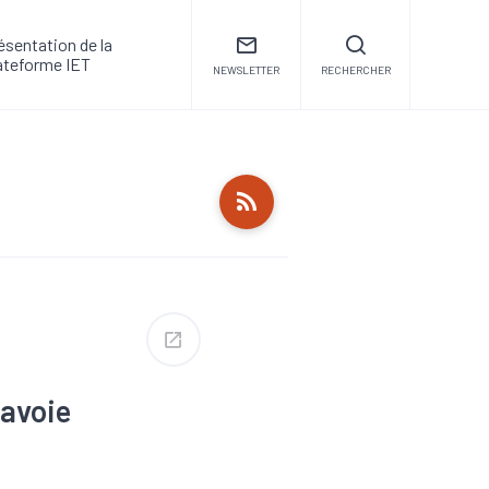
ésentation de la
ateforme IET
NEWSLETTER
RECHERCHER
avoie
ion
trie
#Interim