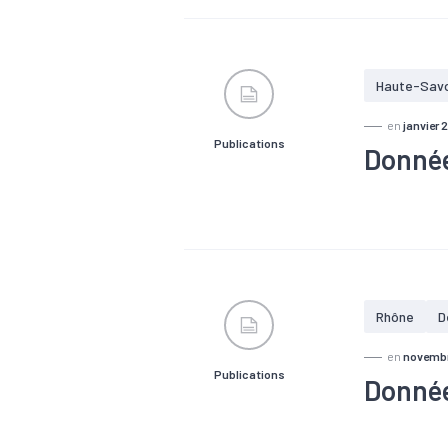
#Marché du t
#Tissu éco
Haute-Sav
en
janvier 
Publications
Donnée
#Agroalimen
#Croissanc
#Marché du t
#Tissu éco
Rhône
D
en
novemb
Publications
Donnée
#Agroalimen