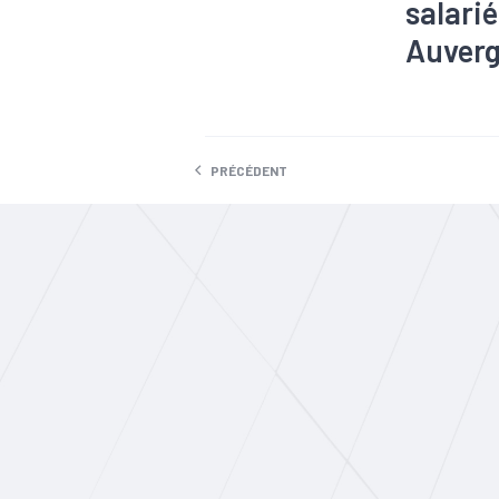
salari
Auver
#Agroalimen
#Croissanc
#Informatiq
#Zone d'emp
PRÉCÉDENT