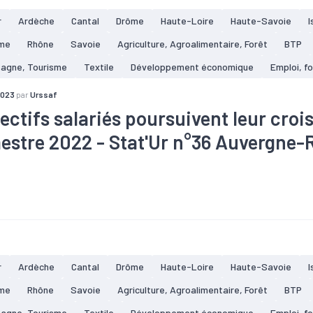
r
Ardèche
Cantal
Drôme
Haute-Loire
Haute-Savoie
I
me
Rhône
Savoie
Agriculture, Agroalimentaire, Forêt
BTP
tagne, Tourisme
Textile
Développement économique
Emploi, f
2023
par
Urssaf
fectifs salariés poursuivent leur cro
mestre 2022 - Stat'Ur n°36 Auvergne
taire
#Bois
#Commerce
#Conjoncture
#Construction
#C
#Electronique
#Embauche
#Emploi
#Industrie
#Informat
#Pharmacie
#Plasturgie
#Services
#Tertiaire
#Zone d'em
r
Ardèche
Cantal
Drôme
Haute-Loire
Haute-Savoie
I
me
Rhône
Savoie
Agriculture, Agroalimentaire, Forêt
BTP
tagne, Tourisme
Textile
Développement économique
Emploi, f