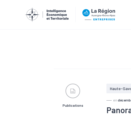
Haute-Sav
en
décemb
Publications
Panora
#Agroalimen
#Croissanc