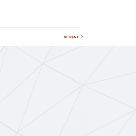
érieur
llance
e
#Ingénierie
#Population
SUIVANT
orts