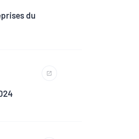
eprises du
#Tissu
2024
truction
#Industrie
s
#Tissu