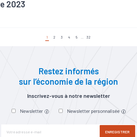
e 2023
#Artisanat
#BTP
#Chômage
#Commerce
#Commerce ext
re
#Construction
#Covid-19
#Création
#Croissance
#Défai
hie
#Emploi
#Energies renouvelables
#Formation
#Industri
#Investissement
#Marché du travail
#Mobilité
#Population
1
2
3
4
5
...
32
oduction
#Revenu
#Tissu économique
#Tourisme
#Transp
Restez informés
sur l’économie de la région
Inscrivez-vous à notre newsletter
Newsletter
Newsletter personnalisée
ENREGISTRER