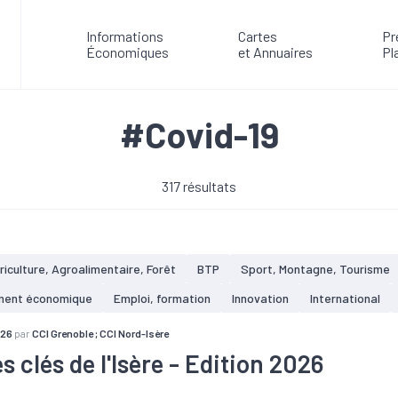
Informations
Cartes
Pr
Économiques
et Annuaires
Pl
#Covid-19
317 résultats
riculture, Agroalimentaire, Forêt
BTP
Sport, Montagne, Tourisme
ment économique
Emploi, formation
Innovation
International
026
par
CCI Grenoble ; CCI Nord-Isère
s clés de l'Isère - Edition 2026