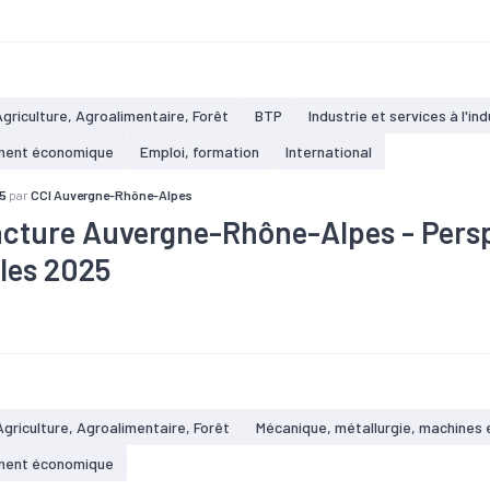
té
#Agriculture
#Artisanat
#Chômage
#Commerce
#Cons
#Démographie
#Emploi
#Foncier
#Formation
#Immobilier
ulation
#Population active
#Revenu
#Services
#Territoire
#Tourisme
emplois de l'industrie régionale
Agriculture, Agroalimentaire, Forêt
BTP
Industrie et services à l'ind
issements industriels dans l'Isère, soit 15,3 % de l'ensemble des ét
.
ment économique
Emploi, formation
International
5
par
CCI Auvergne-Rhône-Alpes
cture Auvergne-Rhône-Alpes - Pers
les 2025
#Artisanat
#Chiffre d'affaires
#Chômage
#Commande
#
extérieur
#Conjoncture
#Covid-19
#Création
#Défaillance
Export
#Industrie
#Logement
#Logistique
#Tendance éco
#Trafic
Agriculture, Agroalimentaire, Forêt
Mécanique, métallurgie, machines 
ment économique