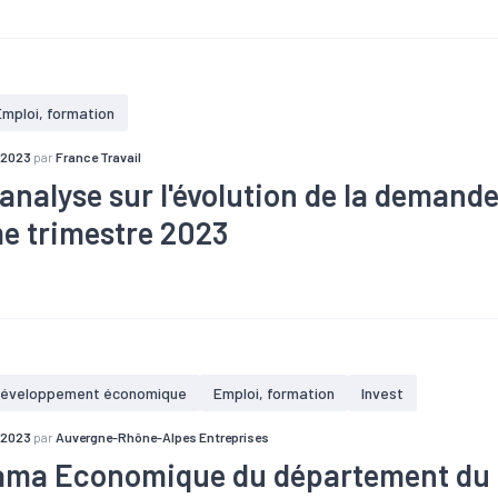
#Compétences
#Conjoncture
#Covid-19
#Embauche
#Emp
Numérique
#R&D
#Recrutement
#Services
Emploi, formation
 2023
par
France Travail
'analyse sur l'évolution de la demand
e trimestre 2023
#Conjoncture
#Covid-19
#Emploi
#Marché du travail
éveloppement économique
Emploi, formation
Invest
 2023
par
Auvergne-Rhône-Alpes Entreprises
ma Economique du département du 