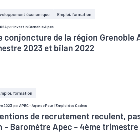
se de la catégorie A (+0,2%),
veloppement économique
Emploi, formation
e des catégories B et C (+2,5%)
2024
par
Invest in Grenoble Alpes
e conjoncture de la région Grenoble A
mestre 2023 et bilan 2022
#Commerce
#Covid-19
#Emploi
#Industrie
#Recrutement
#Tendance économique
#Tourisme
#Zone d'emploi
Emploi, formation
re 2023
par
APEC - Agence Pour l'Emploi des Cadres
tentions de recrutement reculent, pas
n - Baromètre Apec - 4ème trimestre