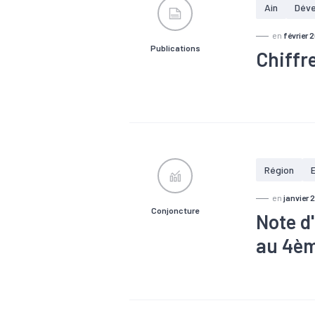
5 334 étab
Ain
Dév
en
février 
Publications
Chiffre
#Accessibili
#Covid-19
#PIB
#Pop
économique
20 % des e
4 642 établ
Région
département
en
janvier 
Conjoncture
Note d
au 4èm
#Chômage