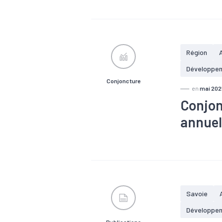
#Accessibili
#Covid-19
#PIB
#Pop
économique
17,1 % des 
Région
8 568 établ
département
Développe
Conjoncture
en
mai 202
Conjon
annuel
#Agriculture
#Commerce 
#Emploi
#
#Tertiaire
Savoie
Développe
Publications