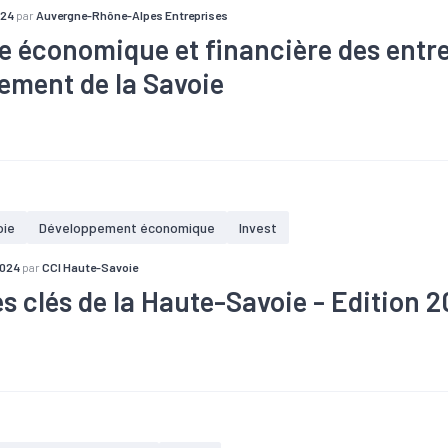
024
par
Auvergne-Rhône-Alpes Entreprises
e économique et financière des entr
ement de la Savoie
ffaires
#Covid-19
#Démographie
#Emploi
#Santé financière
oie
Développement économique
Invest
2024
par
CCI Haute-Savoie
es clés de la Haute-Savoie - Edition 
té
#Agriculture
#Artisanat
#Chômage
#Commerce
#Cons
#Démographie
#Emploi
#Foncier
#Formation
#Immobilier
ulation
#Population active
#Revenu
#Services
#Territoire
#Tourisme
ois du département dans l'industrie