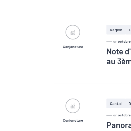
#Chômage
#Interim
#
Région
en
octobre
Conjoncture
Note d
au 3èm
#Chômage
Cantal
D
en
octobre
Conjoncture
Panora