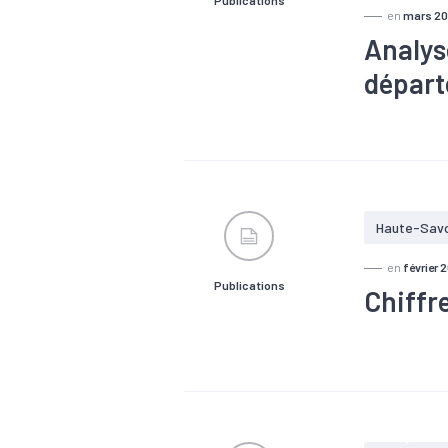
en
mars 2
Analys
départ
#Chiffre d'a
économique
Haute-Sav
en
février 
Publications
Chiffr
#Accessibili
#Covid-19
#PIB
#Pop
économique
46 716 empl