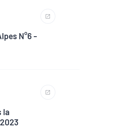
lpes N°6 -
#Reprise
 la
 2023