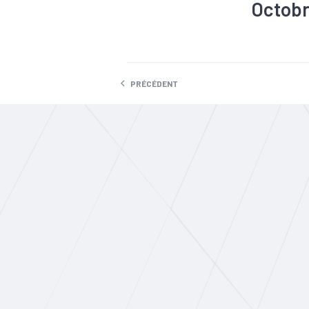
Octobr
#Agriculture
#Conjonctu
#Démograp
#Innovation
PRÉCÉDENT
active
#Pr