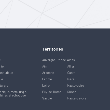
Territoires
e
Auvergne-Rhône-Alpes
mie
Ain
Allier
onautique
Ardèche
Cantal
ile
Drôme
Isère
turgie
Loire
Haute-Loire
nique, métallurgie,
Puy-de-Dôme
Rhône
hines et robotique
Savoie
Haute-Savoie