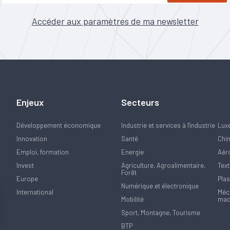
Accéder aux paramètres de ma newsletter
Enjeux
Secteurs
Développement économique
Industrie et services à l'industrie
Lux
Innovation
Santé
Chi
Emploi, formation
Energie
Aér
Invest
Agriculture, Agroalimentaire,
Text
Forêt
Europe
Plas
Numérique et électronique
International
Méca
Mobilité
mac
Sport, Montagne, Tourisme
BTP