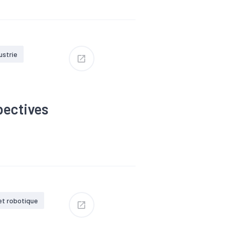
truction
#Industrie
s
#Tissu
ustrie
ablissements du
pectives
Commerce
#Démographie
nomique
et robotique