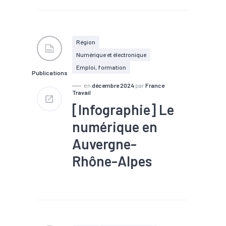
#Compétences
#Conjoncture
#Embauche
#Emploi
#Industrie
#Interim
#Numérique
#Recrutement
#Services
Région
Numérique et électronique
Emploi, formation
Publications
en
décembre 2024
par
France
Travail
[Infographie] Le
numérique en
Auvergne-
Rhône-Alpes
#Chômage
#Embauche
#Emploi
#Marché du
travail
#Métier
#Numérique
#Recrutement