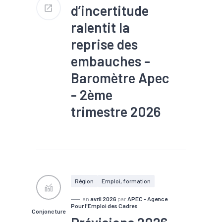
d’incertitude
ralentit la
reprise des
embauches -
Baromètre Apec
- 2ème
trimestre 2026
#Chômage
#Compétences
#Conjoncture
#Embauche
#Emploi
#Industrie
#Interim
#Numérique
#Recrutement
#Services
Région
Emploi, formation
en
avril 2026
par
APEC - Agence
Pour l'Emploi des Cadres
Conjoncture