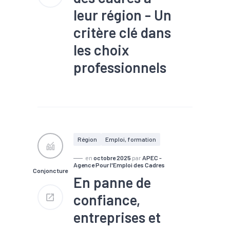
leur région - Un
critère clé dans
les choix
professionnels
#Chômage
#Compétences
#Conjoncture
#Embauche
#Emploi
#Industrie
#Interim
#Numérique
#Recrutement
#Services
Région
Emploi, formation
en
octobre 2025
par
APEC -
Agence Pour l'Emploi des Cadres
Conjoncture
En panne de
confiance,
entreprises et