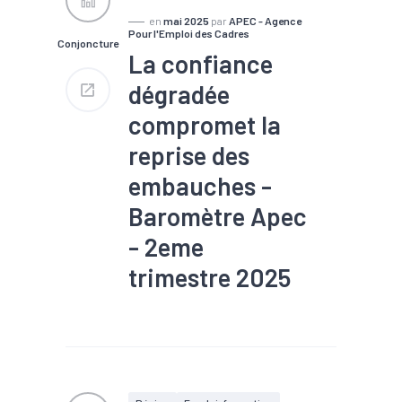
en
mai 2025
par
APEC - Agence
Pour l'Emploi des Cadres
Conjoncture
La confiance
dégradée
compromet la
reprise des
embauches -
Baromètre Apec
- 2eme
trimestre 2025
#Chômage
#Compétences
#Conjoncture
#Embauche
#Emploi
#Industrie
#Interim
#Numérique
#Recrutement
#Services