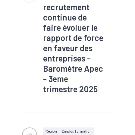
recrutement
continue de
faire évoluer le
rapport de force
en faveur des
entreprises -
Baromètre Apec
- 3eme
trimestre 2025
#Chômage
#Compétences
#Conjoncture
#Embauche
#Emploi
#Industrie
#Interim
#Numérique
#Recrutement
#Services
Région
Emploi, formation