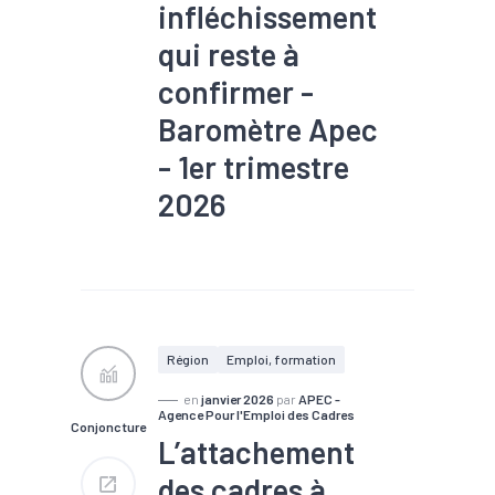
infléchissement
qui reste à
confirmer -
Baromètre Apec
- 1er trimestre
2026
#Chômage
#Compétences
#Conjoncture
#Embauche
#Emploi
#Industrie
#Interim
#Numérique
#Recrutement
#Services
Région
Emploi, formation
en
janvier 2026
par
APEC -
Agence Pour l'Emploi des Cadres
Conjoncture
L’attachement
des cadres à