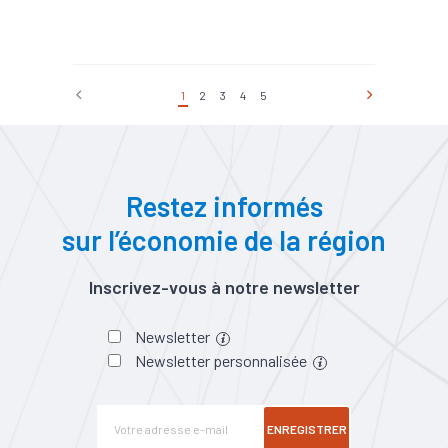
#Chômage
#Compétences
#Conjoncture
#Embauche
#Emploi
#Industrie
1
2
3
4
5
#Interim
#Numérique
#Recrutement
#Services
Restez informés
sur l’économie de la région
Inscrivez-vous à notre newsletter
Newsletter
Newsletter personnalisée
ENREGISTRER