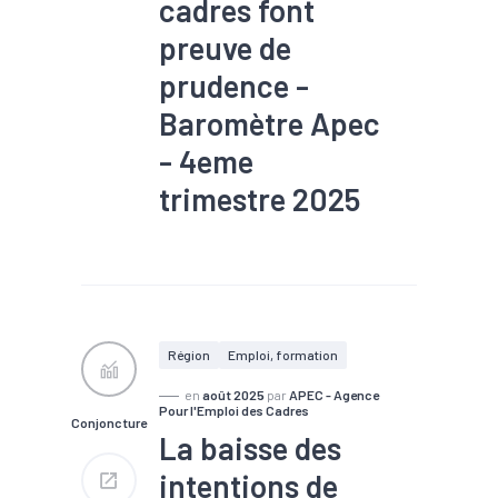
cadres font
preuve de
prudence -
Baromètre Apec
- 4eme
trimestre 2025
#Chômage
#Compétences
#Conjoncture
#Embauche
#Emploi
#Industrie
#Interim
#Numérique
#Recrutement
#Services
Région
Emploi, formation
en
août 2025
par
APEC - Agence
Pour l'Emploi des Cadres
Conjoncture
La baisse des
intentions de