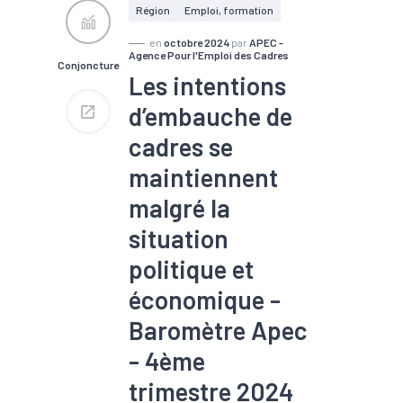
Région
Emploi, formation
7 100 établissements
100 200 salariés
en
octobre 2024
par
APEC -
4 % des effectifs salariés
Agence Pour l'Emploi des Cadres
Conjoncture
régionaux
Les intentions
d’embauche de
cadres se
maintiennent
malgré la
situation
politique et
économique -
Baromètre Apec
- 4ème
trimestre 2024