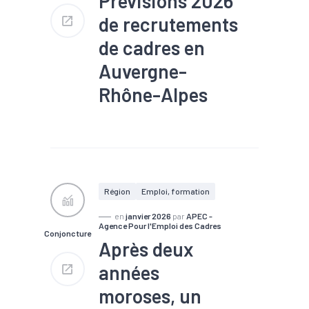
Prévisions 2026
de recrutements
de cadres en
Auvergne-
Rhône-Alpes
#Chômage
#Compétences
#Conjoncture
#Embauche
#Emploi
#Industrie
#Interim
#Numérique
#Recrutement
#Services
Région
Emploi, formation
en
janvier 2026
par
APEC -
Agence Pour l'Emploi des Cadres
Conjoncture
Après deux
années
moroses, un