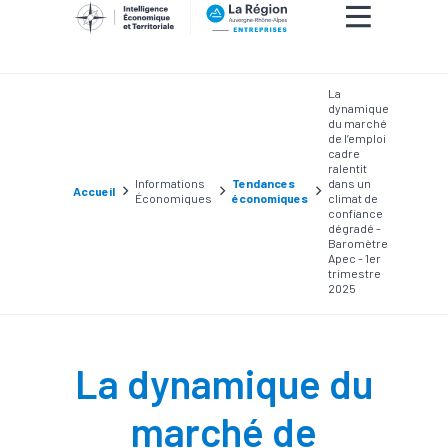
La
dynamique
du marché
de l’emploi
cadre
ralentit
Informations
Tendances
dans un
Accueil
Économiques
économiques
climat de
confiance
dégradé -
Baromètre
Apec - 1er
trimestre
2025
La dynamique du
marché de