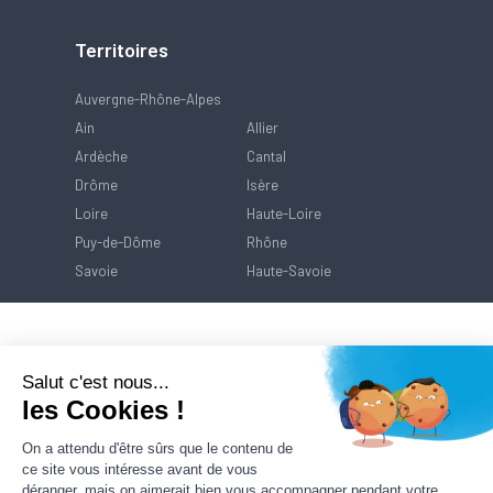
Territoires
Auvergne-Rhône-Alpes
Ain
Allier
Ardèche
Cantal
Drôme
Isère
Loire
Haute-Loire
Puy-de-Dôme
Rhône
Savoie
Haute-Savoie
Salut c'est nous...
les Cookies !
On a attendu d'être sûrs que le contenu de
ce site vous intéresse avant de vous
déranger, mais on aimerait bien vous accompagner pendant votre