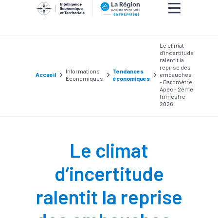
Le climat
d’incertitude
ralentit la
reprise des
Informations
Tendances
Accueil
embauches
Économiques
économiques
- Baromètre
Apec - 2ème
trimestre
2026
Le climat
d’incertitude
ralentit la reprise