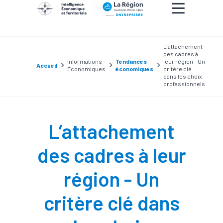
L’attachement
des cadres à
Informations
Tendances
leur région - Un
Accueil
Économiques
économiques
critère clé
dans les choix
professionnels
L’attachement
des cadres à leur
région - Un
critère clé dans