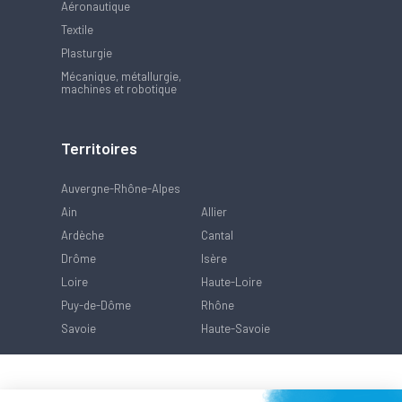
Aéronautique
Textile
Plasturgie
Mécanique, métallurgie,
machines et robotique
Territoires
Auvergne-Rhône-Alpes
Ain
Allier
Ardèche
Cantal
Drôme
Isère
Loire
Haute-Loire
Puy-de-Dôme
Rhône
Savoie
Haute-Savoie