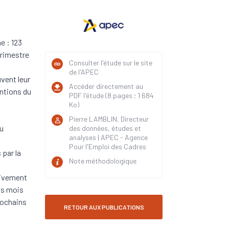
e : 123
trimestre
Consulter l'étude sur le site
de l'APEC
vent leur
Accéder directement au
entions du
PDF l'étude (8 pages ; 1 684
Ko)
t
Pierre LAMBLIN, Directeur
au
des données, études et
analyses | APEC - Agence
Pour l'Emploi des Cadres
 par la
Note méthodologique
tivement
ns mois
rochains
RETOUR AUX PUBLICATIONS