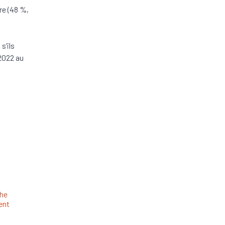
re (48 %,
s’ils
 2022 au
he
ent