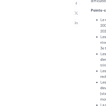
difficult
Points-c
Le 
200
202
Les
niv
3e 
Les
d’e
tri
Les
rec
Les
éle
(st
moi
La 