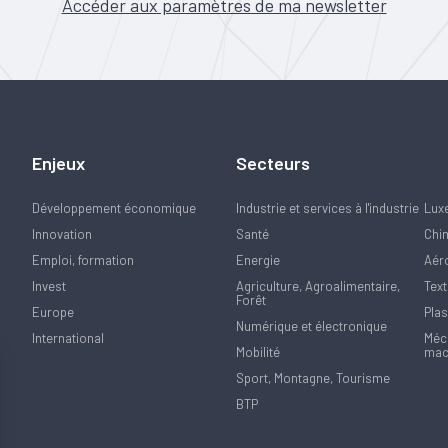
Accéder aux paramètres de ma newsletter
Enjeux
Secteurs
Développement économique
Industrie et services à l'industrie
Lux
Innovation
Santé
Chi
Emploi, formation
Energie
Aér
Invest
Agriculture, Agroalimentaire,
Text
Forêt
Europe
Plas
Numérique et électronique
International
Méca
Mobilité
mac
Sport, Montagne, Tourisme
BTP