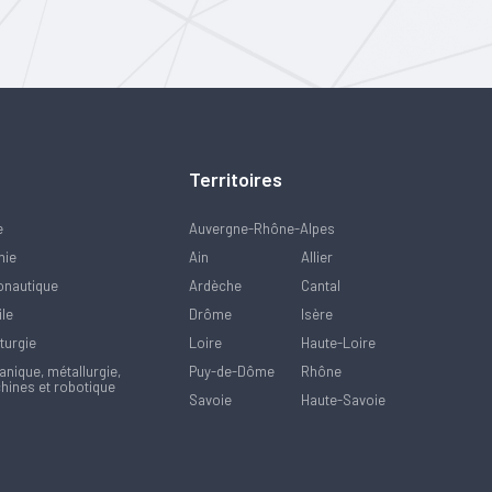
Territoires
e
Auvergne-Rhône-Alpes
mie
Ain
Allier
onautique
Ardèche
Cantal
ile
Drôme
Isère
turgie
Loire
Haute-Loire
nique, métallurgie,
Puy-de-Dôme
Rhône
hines et robotique
Savoie
Haute-Savoie