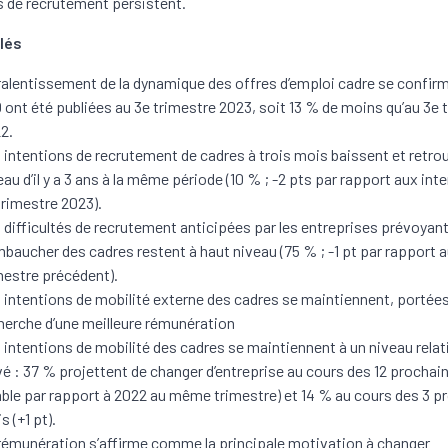
és de recrutement persistent.
lés
ralentissement de la dynamique des offres d’emploi cadre se confirm
 ont été publiées au 3e trimestre 2023, soit 13 % de moins qu’au 3e 
2.
 intentions de recrutement de cadres à trois mois baissent et retrou
eau d’il y a 3 ans à la même période (10 % ; -2 pts par rapport aux int
trimestre 2023).
 difficultés de recrutement anticipées par les entreprises prévoyan
mbaucher des cadres restent à haut niveau (75 % ; -1 pt par rapport 
mestre précédent).
 intentions de mobilité externe des cadres se maintiennent, portées
herche d’une meilleure rémunération
 intentions de mobilité des cadres se maintiennent à un niveau rela
vé : 37 % projettent de changer d’entreprise au cours des 12 prochai
able par rapport à 2022 au même trimestre) et 14 % au cours des 3 p
s (+1 pt).
rémunération s’affirme comme la principale motivation à changer