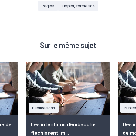
Région
Emploi, formation
Sur le même sujet
Publications
Public
he de
Les intentions d’embauche
Des i
fléchissent, m...
de mob