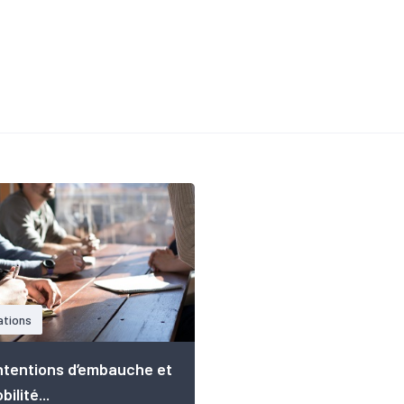
ations
ntentions d’embauche et
ilité...