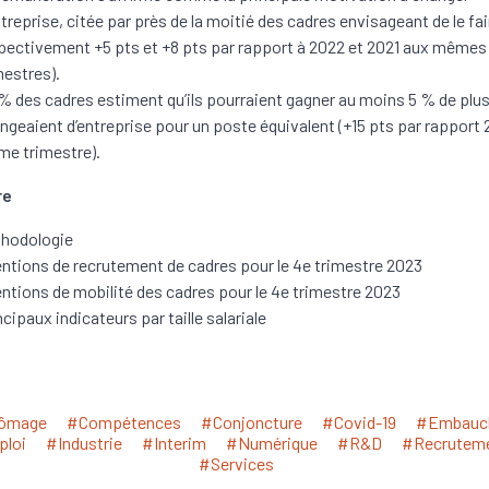
ntreprise, citée par près de la moitié des cadres envisageant de le fai
pectivement +5 pts et +8 pts par rapport à 2022 et 2021 aux mêmes
mestres).
% des cadres estiment qu’ils pourraient gagner au moins 5 % de plus 
ngeaient d’entreprise pour un poste équivalent (+15 pts par rapport
e trimestre).
re
hodologie
entions de recrutement de cadres pour le 4e trimestre 2023
entions de mobilité des cadres pour le 4e trimestre 2023
ncipaux indicateurs par taille salariale
ômage
#Compétences
#Conjoncture
#Covid-19
#Embauc
loi
#Industrie
#Interim
#Numérique
#R&D
#Recrutem
#Services