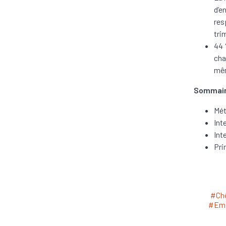
d’e
res
tri
44 
cha
mêm
Sommai
Mét
Int
Int
Pri
#Ch
#Emp