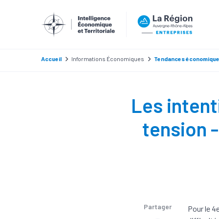
Accueil
Informations Économiques
Tendances économiqu
Les intent
tension 
Partager
Pour le 4