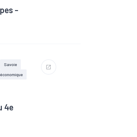
pes -
ovid-19
strie
d oeuvre
Savoie
 économique
u 4e
ectrique