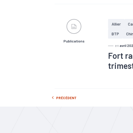
#Electroniq
#Pharmacie
Allier
Ca
BTP
Chi
Publications
en
avril 202
Fort ra
trimes
#Agroalimen
#Electroniq
#Pharmacie
PRÉCÉDENT