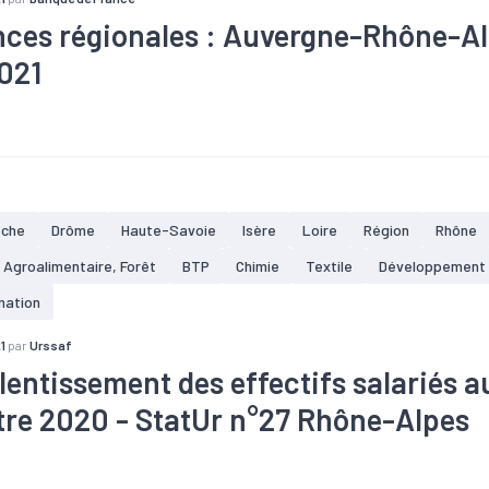
ces régionales : Auvergne-Rhône-Al
021
taire
#Bois
#Commande
#Conjoncture
#Construction
#C
#Electronique
#Emploi
#Equipement
#Gros oeuvre
#Indu
#Métallurgie
#Pharmacie
#Plasturgie
#Production
#Secon
#Tendance économique
#Travaux publics
èche
Drôme
Haute-Savoie
Isère
Loire
Région
Rhône
, Agroalimentaire, Forêt
BTP
Chimie
Textile
Développement
mation
1
par
Urssaf
lentissement des effectifs salariés a
tre 2020 - StatUr n°27 Rhône-Alpes
taire
#Bois
#Commerce
#Construction
#Croissance
#El