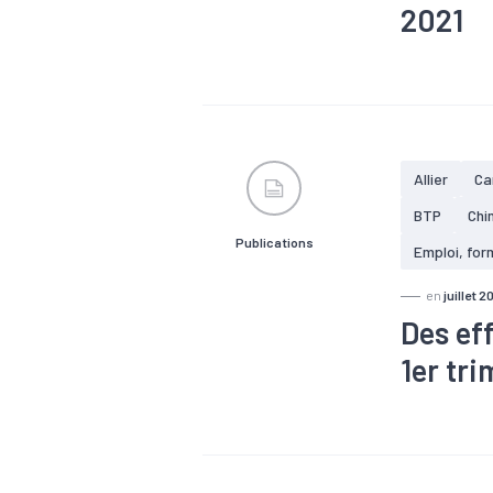
2021
#Agroalimen
#Conjonctu
#Equipeme
#Logistique
#Services
Allier
Ca
BTP
Chi
Publications
Emploi, for
en
juillet 2
Des ef
1er tr
#Agroalimen
#Electrique
#Métallurgie