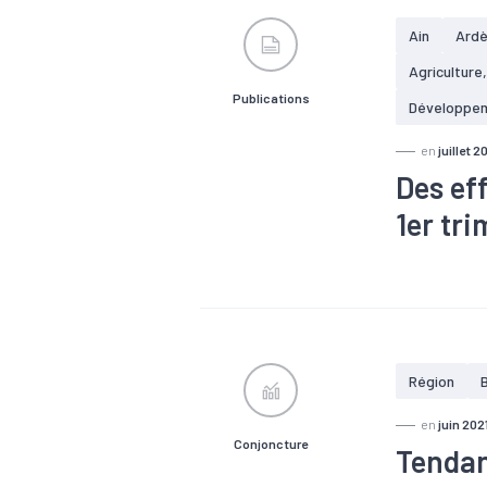
Ain
Ard
Agriculture
Publications
Développe
en
juillet 2
Des ef
1er tr
#Agroalimen
#Electrique
#Métallurgie
Région
en
juin 202
Conjoncture
Tendan