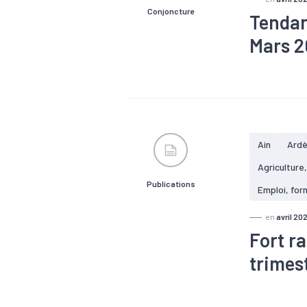
Conjoncture
Tendan
Mars 2
#Agroalimen
#Electrique
#Machines
#Services
Ain
Ard
Agriculture
Publications
Emploi, for
en
avril 202
Fort ra
trimes
#Agroalimen