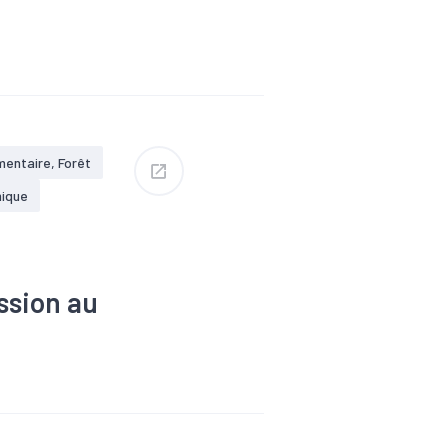
merce
mploi
erim
 oeuvre
mentaire, Forêt
ique
ssion au
ssance
ique
#Interim
ploi