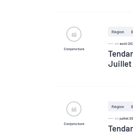
#Agroalimen
#Conjonctu
#Equipeme
#Logistique
#Services
Région
en
août 20
Conjoncture
Tendan
Juillet
#Agroalimen
#Conjonctu
#Equipeme
#Logistique
#Services
Région
en
juillet 2
Conjoncture
Tendan