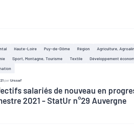
taire
#Bois
#BTP
#Chiffre d'affaires
#Commande
#Com
re
#Construction
#Covid-19
#Electrique
#Electronique
#E
nt
#Gros oeuvre
#Industrie
#Informatique
#Ingénierie
#Int
#Machines
#Métallurgie
#Pharmacie
#Plasturgie
#Second
#Tendance économique
#Tourisme
#Travaux publics
ntal
Haute-Loire
Puy-de-Dôme
Région
Agriculture, Agroali
mie
Sport, Montagne, Tourisme
Textile
Développement économ
mation
021
par
Urssaf
fectifs salariés de nouveau en progre
imestre 2021 - StatUr n°29 Auvergne
taire
#Bois
#Commerce
#Construction
#Covid-19
#Croi
#Electronique
#Embauche
#Emploi
#Industrie
#Informat
#Pharmacie
#Plasturgie
#Services
#Tertiaire
#Zone d'em