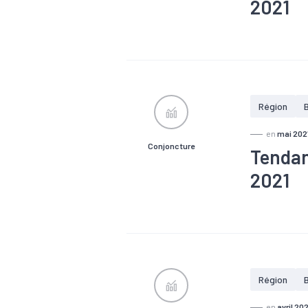
2021
#Agroalimen
#Conjonctu
#Equipeme
#Logistique
#Services
Région
en
mai 202
Conjoncture
Tendan
2021
#Agroalimen
#Conjonctu
#Equipeme
#Logistique
#Services
Région
en
avril 202