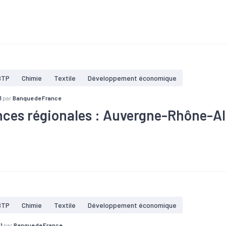
taire
#Bois
#BTP
#Chiffre d'affaires
#Commande
#Com
re
#Construction
#Covid-19
#Electrique
#Electronique
#E
nt
#Gros oeuvre
#Industrie
#Informatique
#Ingénierie
#Int
#Machines
#Métallurgie
#Pharmacie
#Plasturgie
#Second
#Tendance économique
#Tourisme
#Travaux publics
BTP
Chimie
Textile
Développement économique
1
par
Banque de France
ces régionales : Auvergne-Rhône-Alp
taire
#Bois
#BTP
#Chiffre d'affaires
#Commande
#Com
re
#Construction
#Covid-19
#Electrique
#Electronique
#E
nt
#Gros oeuvre
#Industrie
#Informatique
#Ingénierie
#Int
#Machines
#Métallurgie
#Pharmacie
#Plasturgie
#Second
#Tendance économique
#Tourisme
#Travaux publics
BTP
Chimie
Textile
Développement économique
1
par
Banque de France