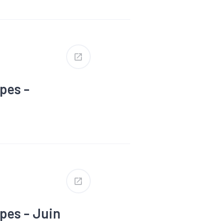
merce
mploi
erim
 oeuvre
pes -
merce
mploi
erim
 oeuvre
pes - Juin