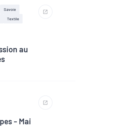
Savoie
Textile
ssion au
es
ssance
ique
#Interim
#Zone d'emploi
pes - Mai