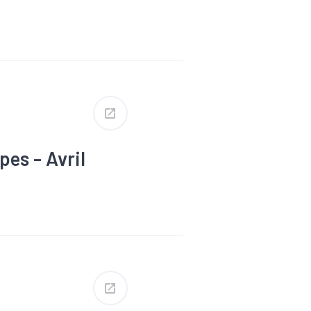
merce
mploi
erim
 oeuvre
es - Avril
merce
mploi
erim
 oeuvre