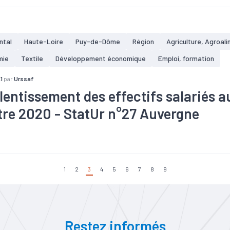
ue
#Embauche
#Emploi
#Industrie
#Informatique
#Interi
#Plasturgie
#Services
#Tertiaire
#Zone d'emploi
ntal
Haute-Loire
Puy-de-Dôme
Région
Agriculture, Agroali
mie
Textile
Développement économique
Emploi, formation
1
par
Urssaf
lentissement des effectifs salariés a
tre 2020 - StatUr n°27 Auvergne
taire
#Bois
#Commerce
#Construction
#Croissance
#El
ue
#Embauche
#Emploi
#Industrie
#Informatique
#Interi
#Plasturgie
#Services
#Tertiaire
#Zone d'emploi
1
2
3
4
5
6
7
8
9
Restez informés