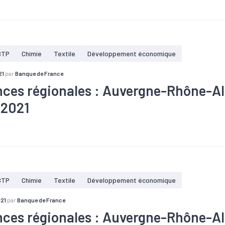
taire
#Bois
#BTP
#Chiffre d'affaires
#Commande
#Com
re
#Construction
#Covid-19
#Electrique
#Electronique
#E
nt
#Gros oeuvre
#Industrie
#Informatique
#Ingénierie
#Int
#Machines
#Métallurgie
#Pharmacie
#Plasturgie
#Second
#Tendance économique
#Tourisme
#Travaux publics
BTP
Chimie
Textile
Développement économique
21
par
Banque de France
ces régionales : Auvergne-Rhône-Al
 2021
taire
#Bois
#BTP
#Chiffre d'affaires
#Commande
#Com
re
#Construction
#Covid-19
#Electrique
#Electronique
#E
nt
#Gros oeuvre
#Industrie
#Informatique
#Ingénierie
#Int
#Machines
#Métallurgie
#Pharmacie
#Plasturgie
#Second
#Tendance économique
#Tourisme
#Travaux publics
BTP
Chimie
Textile
Développement économique
021
par
Banque de France
ces régionales : Auvergne-Rhône-Al