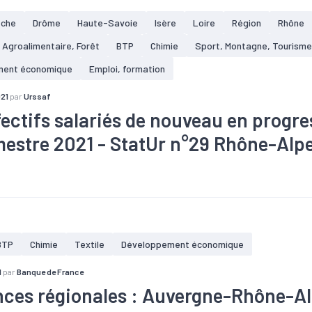
èche
Drôme
Haute-Savoie
Isère
Loire
Région
Rhône
, Agroalimentaire, Forêt
BTP
Chimie
Sport, Montagne, Tourisme
ment économique
Emploi, formation
021
par
Urssaf
fectifs salariés de nouveau en progre
imestre 2021 - StatUr n°29 Rhône-Alp
taire
#Bois
#Commerce
#Construction
#Covid-19
#Croi
#Electronique
#Embauche
#Emploi
#Industrie
#Informat
#Pharmacie
#Plasturgie
#Reprise
#Services
#Tertiaire
BTP
Chimie
Textile
Développement économique
1
par
Banque de France
ces régionales : Auvergne-Rhône-Al