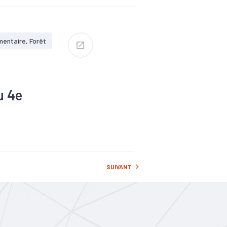
m
#Métallurgie
mentaire, Forêt
u 4e
ectrique
m
#Métallurgie
SUIVANT