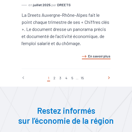
en
juillet 2025
par
DREETS
La Dreets Auvergne-Rhône-Alpes fait le
point chaque trimestre de ses « Chiffres clés
». Le document dresse un panorama précis
et documenté de l’activité économique, de
l’emploi salarié et du chômage.
En savoir plus
1
2
3
4
5
...
15
Restez informés
sur l’économie de la région