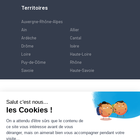
Territoires
Auvergne-Rhône-Alpes
Ain
Allier
Ardèche
Cantal
Drôme
Isère
Loire
Haute-Loire
Puy-de-Dôme
Rhône
Savoie
Haute-Savoie
Salut c'est nous...
les Cookies !
On a attendu d'être sûrs que le contenu de
ce site vous intéresse avant de vous
déranger, mais on aimerait bien vous accompagner pendant votre
visite...