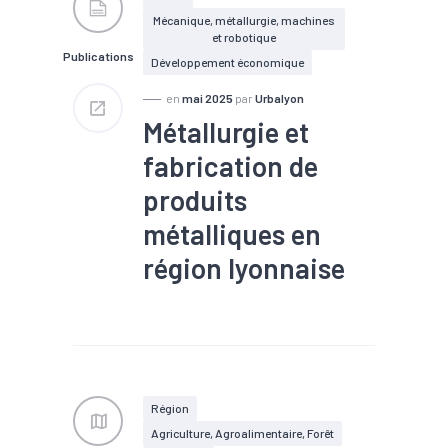
Mécanique, métallurgie, machines
et robotique
Publications
Développement économique
en
mai 2025
par
Urbalyon
Métallurgie et
fabrication de
produits
métalliques en
région lyonnaise
#Décolletage
#Economie
circulaire
#Filière
#Gestion des déchets
#Industrie
#Métallurgie
#Métaux
#Métier
#Métropole
#Nucléaire
Région
#Transition écologique
Agriculture, Agroalimentaire, Forêt
#Transition énergétique