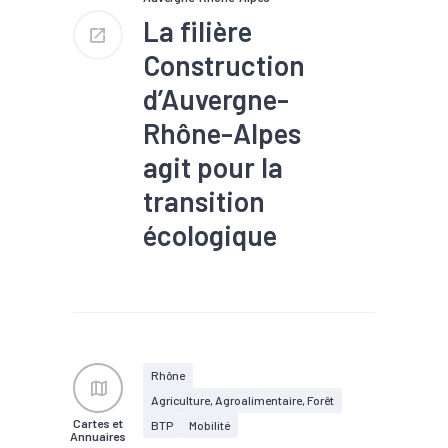
La filière
Construction
d’Auvergne-
Rhône-Alpes
agit pour la
transition
écologique
#Construction
#Efficacité
énergétique
#Emploi
#Filière
#Transition
écologique
#Valorisation
des déchets / Recyclage
Rhône
Agriculture, Agroalimentaire, Forêt
Cartes et
BTP
Mobilité
Annuaires