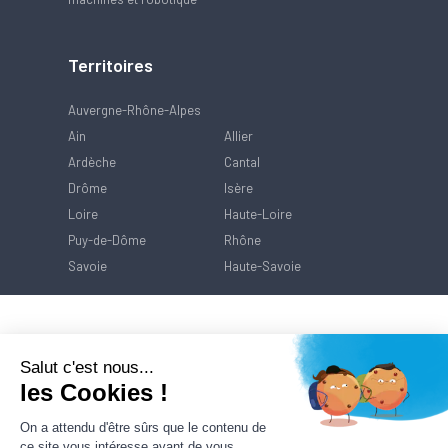
Territoires
Auvergne-Rhône-Alpes
Ain
Allier
Ardèche
Cantal
Drôme
Isère
Loire
Haute-Loire
Puy-de-Dôme
Rhône
Savoie
Haute-Savoie
Salut c'est nous...
les Cookies !
On a attendu d'être sûrs que le contenu de
ce site vous intéresse avant de vous