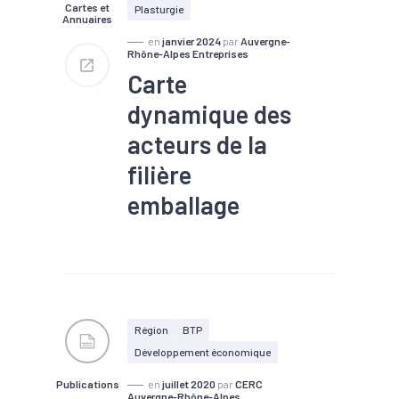
Cartes et
#Valorisation des déchets /
Plasturgie
Annuaires
Recyclage
en
janvier 2024
par
Auvergne-
Rhône-Alpes Entreprises
Carte
dynamique des
acteurs de la
filière
emballage
#Bois
#Bois, papier et
carton
#Economie
circulaire
#Machines
#Métallurgie
#Plasturgie
#Robotique
#Valorisation
des déchets / Recyclage
Région
BTP
Développement économique
Publications
en
juillet 2020
par
CERC
Auvergne-Rhône-Alpes