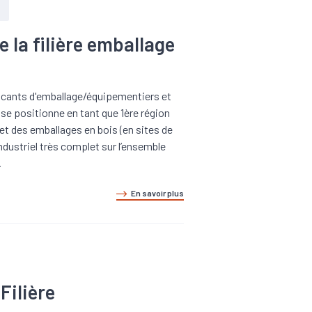
e
 la filière emballage
icants d'emballage/équipementiers et
se positionne en tant que 1ère région
 et des emballages en bois (en sites de
industriel très complet sur l’ensemble
.
En savoir plus
Filière