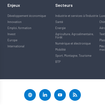
Enjeux
Secteurs
Développement économique
Industrie et services à l'industrie
Lux
Innovation
Santé
Chi
Emploi, formation
Energie
Aér
Invest
Agriculture, Agroalimentaire,
Text
Forêt
Europe
Plas
Numérique et électronique
International
Méca
Mobilité
mac
Sport, Montagne, Tourisme
BTP