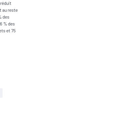
 réduit
t au reste
 % des
66 % des
ets et 75