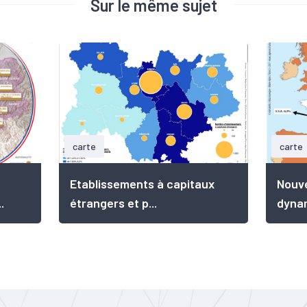
Sur le même sujet
carte
carte
Etablissements à capitaux
Nouve
.
étrangers et p...
dynam