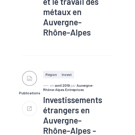
et le travail des
métaux en
Auvergne-
Rhône-Alpes
#Automobile
#Commerce
extérieur
#Emploi
#Fabrication additive
#Formation
#IDE
#Industrie
#Métallurgie
#Recrutement
Région
Invest
en
avril 2019
par
Auvergne-
Rhône-Alpes Entreprises
Publications
Investissements
étrangers en
Auvergne-
Rhône-Alpes -