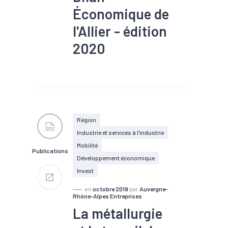
Économique de
l'Allier - édition
2020
#BTP
#Chiffre d'affaires
#Chômage
#Commerce
extérieur
#Communautés
d'Agglomération
#Communautés de
Communes
#Conjoncture
Région
#Création
#Démographie
Industrie et services à l'industrie
#Développement durable
#Emploi
#Export
Mobilité
Publications
#Filière
#Formation
Développement économique
#IDE
#Innovation
Invest
#Investissement
#Logement
#Population
en
octobre 2019
par
Auvergne-
#Production
#Santé
Rhône-Alpes Entreprises
#Tendance économique
La métallurgie
#Tourisme
#Transports