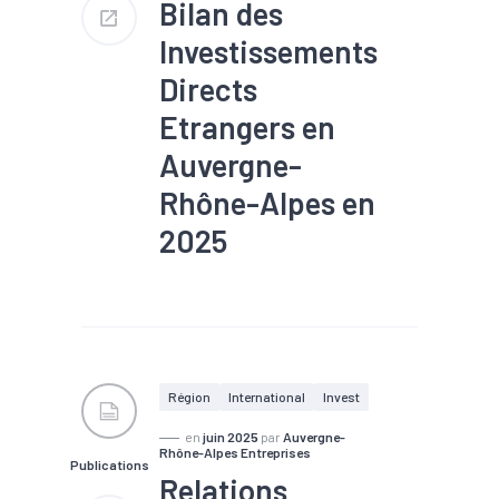
Bilan des
Investissements
Directs
Etrangers en
Auvergne-
Rhône-Alpes en
2025
#Création
#Emploi
#IDE
#Implantation
#Industrie
#Investissement
#Reprise
Région
International
Invest
en
juin 2025
par
Auvergne-
Rhône-Alpes Entreprises
Publications
Relations