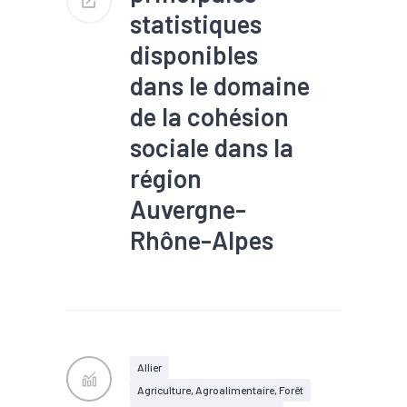
statistiques
disponibles
dans le domaine
de la cohésion
sociale dans la
région
Auvergne-
Rhône-Alpes
#Alternance
#Apprentissage
#Chômage
#Démographie
#Départements
#Dons,
entraide, solidarité
#Economie sociale et
Allier
solidaire
#Emploi
Agriculture, Agroalimentaire, Forêt
#Fiscalité
#Formation