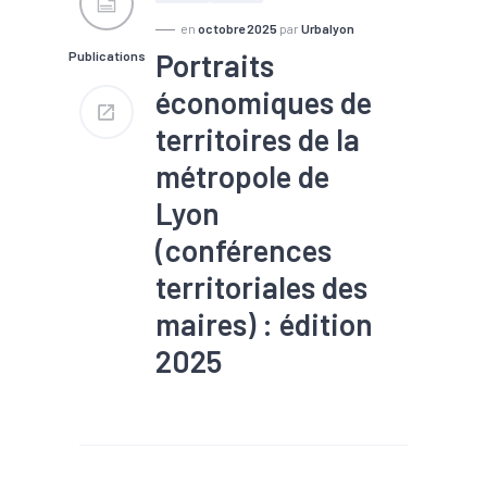
#Fiscalité
#Formation
#Logement
#Marché du
en
octobre 2025
par
Urbalyon
travail
#Population
Portraits
Publications
#Qualité de vie
#RSA
#Santé
#Zone d'emploi
économiques de
territoires de la
métropole de
Lyon
(conférences
territoriales des
maires) : édition
2025
#Emploi
#Logement
#Marché du travail
#Population
#Santé
#Services
#Territoires