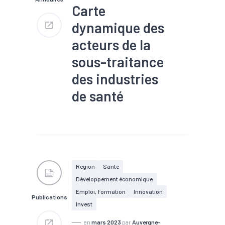
#Transports
Carte
dynamique des
acteurs de la
sous-traitance
des industries
de santé
#Biotech / Pharma
#Dispositifs médicaux
#Pharmaceutique
#Santé
#Sous-traitance
#Technologies médicales
Région
Santé
Découvrez dans cette
Développement économique
cartographie les entreprises
proposant des services de
Emploi, formation
Innovation
Publications
sous-traitance pour les
Invest
indsutries de santé.
en
mars 2023
par
Auvergne-