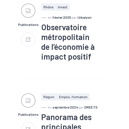
Rhône
Invest
en
février 2025
par
Urbalyon
Observatoire
Publications
métropolitain
de l’économie à
impact positif
#Développement durable
#Economie sociale et
solidaire
#Logement
#Population
#Santé
#Services
#Territoires
Région
Emploi, formation
en
septembre 2024
par
DREETS
Panorama des
Publications
principales