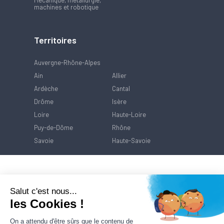
machines et robotique
Territoires
Auvergne-Rhône-Alpes
Ain
Allier
Ardèche
Cantal
Drôme
Isère
Loire
Haute-Loire
Puy-de-Dôme
Rhône
Savoie
Haute-Savoie
Salut c'est nous...
les Cookies !
On a attendu d'être sûrs que le contenu de