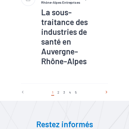
Rhône-Alpes Entreprises
La sous-
traitance des
industries de
santé en
Auvergne-
Rhône-Alpes
#Dispositifs médicaux
#Filière
#Innovation
#Médical
#Pharmaceutique
1
2
3
4
5
#Recherche
#Santé
#Sous-traitance
Restez informés