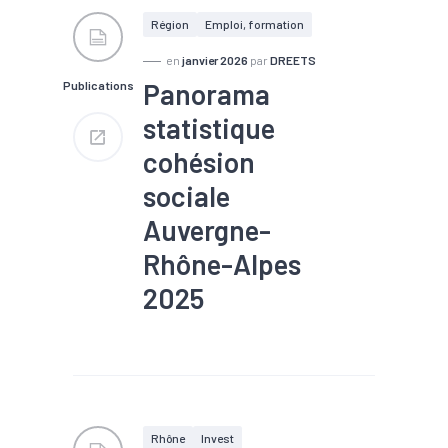
Région
Emploi, formation
en
janvier 2026
par
DREETS
Panorama
Publications
statistique
cohésion
sociale
Auvergne-
Rhône-Alpes
2025
#Alternance
#Apprentissage
#Chômage
#Démographie
#Dons, entraide, solidarité
#Economie sociale et
solidaire
#Emploi
Rhône
Invest