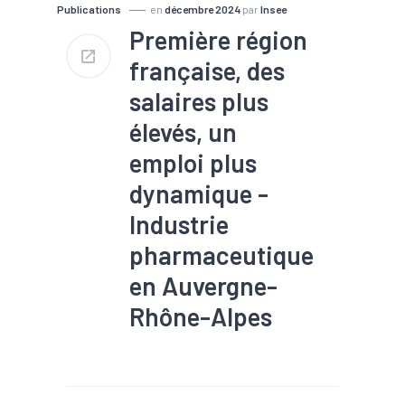
Publications
en
décembre 2024
par
Insee
Première région
française, des
salaires plus
élevés, un
emploi plus
dynamique -
Industrie
pharmaceutique
en Auvergne-
Rhône-Alpes
#Biotech / Pharma
#Biotechnologie
#Filière
#métiers