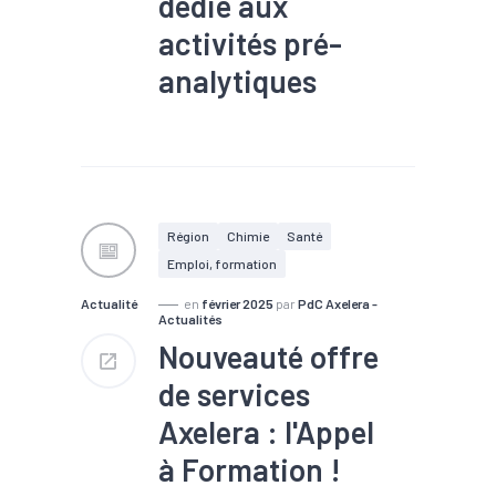
dédié aux
activités pré-
analytiques
#Biotech / Pharma
Ce laboratoire est dédié aux
activités pré-analytiques,
c’est à dire de préparation
d’échantillons, dont
Région
Chimie
Santé
notamment des activités
Emploi, formation
d'isolation de PBMC,
d'aliquotage ou encore
Actualité
en
février 2025
par
PdC Axelera -
d'extraction.
Actualités
Nouveauté offre
de services
Axelera : l'Appel
à Formation !