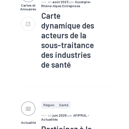
en
août 2023
par
Auvergne-
Cartes et
Rhône-Alpes Entreprises
Annuaires
Carte
dynamique des
acteurs de la
sous-traitance
des industries
de santé
#Biotech / Pharma
#Dispositifs médicaux
#Pharmaceutique
#Santé
#Sous-traitance
#Technologies médicales
Région
Santé
Découvrez dans cette
cartographie les entreprises
en
juin 2025
par
AFIPRAL -
proposant des services de
Actualités
Actualité
sous-traitance pour les
Participez à la