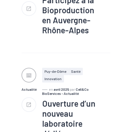
indsutries de santé.
Bioproduction
en Auvergne-
Rhône-Alpes
#Bioéconomie
#Biotech /
Pharma
Puy-de-Dôme
Santé
Innovation
Actualité
en
avril 2025
par
Cell&Co
BioServices - Actualité
Ouverture d’un
nouveau
laboratoire