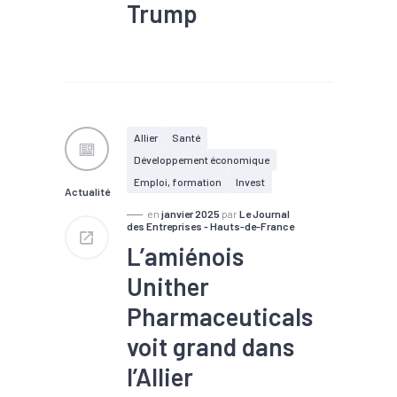
Trump
#Biotech / Pharma
Réélu en novembre dernier,
Donald Trump est
officiellement investi ce lundi
20 janvier. Le 47ᵉ président
Allier
Santé
des États-Unis a promis des
Développement économique
mesures protectionnistes
pour privilégier le marché
Emploi, formation
Invest
Actualité
américain. Mais qui pourraient
aussi avantager une PME bien
en
janvier 2025
par
Le Journal
des Entreprises - Hauts-de-France
française basée dans le
Rhône.
L’amiénois
Unither
Pharmaceuticals
voit grand dans
l’Allier