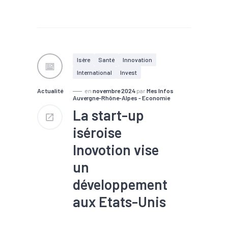
#Biotech / Pharma
production
Isère
Santé
Innovation
International
Invest
site
Actualité
en
novembre 2024
par
Mes Infos
groupe
Auvergne-Rhône-Alpes - Economie
investir
La start-up
usine
iséroise
diversifier
Inovotion vise
un
développement
aux Etats-Unis
#Biotech / Pharma