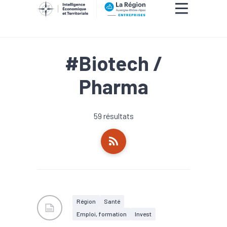
#Biotech /
Pharma
59 résultats
Région
Santé
Emploi, formation
Invest