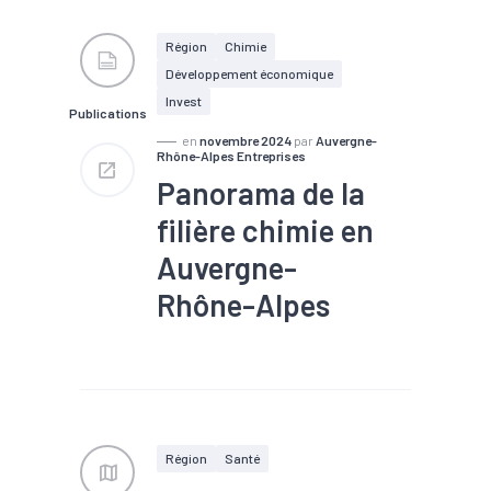
#Pharmaceutique
#Territoires
Région
Chimie
Développement économique
Invest
Publications
en
novembre 2024
par
Auvergne-
Rhône-Alpes Entreprises
Panorama de la
filière chimie en
Auvergne-
Rhône-Alpes
#Biotech / Pharma
#Chimie
du végétal
#Chimie verte
#Compétences
#Economie
circulaire et composites
#Filière
#Matériaux
#Métier
#Pharmaceutique
Région
Santé
#Plasturgie