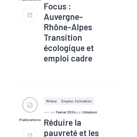
Focus :
Auvergne-
Rhône-Alpes
Transition
écologique et
emploi cadre
#Compétences
#Emploi
#Formation
#Métier
#Recrutement
#Territoires
#Transition
écologique
#Zone
d'emploi
Rhône
Emploi, formation
en
février 2024
par
Urbalyon
Réduire la
Publications
pauvreté et les