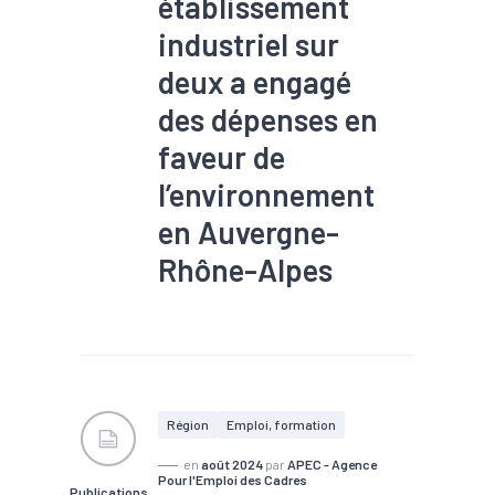
établissement
industriel sur
deux a engagé
des dépenses en
faveur de
l’environnement
en Auvergne-
Rhône-Alpes
#Industrie
#Investissement
#Investissement
production
#Traitement de
l'eau
#Transition
écologique
#Transition
Région
Emploi, formation
énergétique
en
août 2024
par
APEC - Agence
Pour l'Emploi des Cadres
Publications