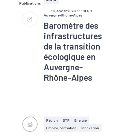
Publications
en
janvier 2026
par
CERC
Auvergne-Rhône-Alpes
Baromètre des
infrastructures
de la transition
écologique en
Auvergne-
Rhône-Alpes
#Gestion de la mobilité et des
réseaux
#Infrastructure
#Traitement de l'eau
#Transition écologique
#Transition énergétique
#Transports
#Travaux
Région
BTP
Energie
publics
Emploi, formation
Innovation