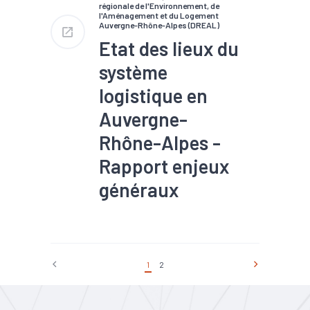
#Trésorerie
#Zone
régionale de l'Environnement, de
d'activités
l'Aménagement et du Logement
Auvergne-Rhône-Alpes (DREAL)
Etat des lieux du
système
logistique en
Auvergne-
Rhône-Alpes -
Rapport enjeux
généraux
#Logistique
#Territoires
#Transition écologique
#Transports
#Zone
d'activités
1
2