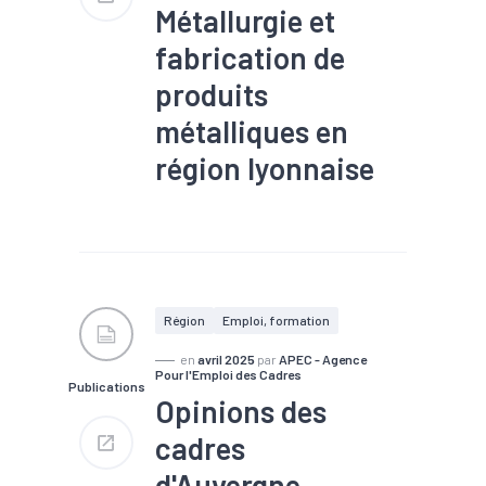
Métallurgie et
fabrication de
produits
métalliques en
région lyonnaise
#Décolletage
#Economie
circulaire
#Filière
#Gestion des déchets
#Industrie
#Métallurgie
#Métaux
#Métier
#Métropole
#Nucléaire
Région
Emploi, formation
#Transition écologique
#Transition énergétique
en
avril 2025
par
APEC - Agence
#Valorisation des déchets /
Pour l'Emploi des Cadres
Publications
Recyclage
Opinions des
cadres
d'Auvergne