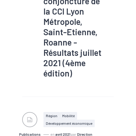
conjoncture de
la CCI Lyon
Métropole,
Saint-Etienne,
Roanne -
Résultats juillet
2021 (4ème
édition)
#Chiffre d'affaires
#Commerce
#Conjoncture
#Covid-19
#Emploi
#Industrie
#Métier
#Recrutement
#Santé financière
Région
Mobilité
#Services
#Territoires
Développement économique
#Tissu économique
#Transition écologique
Publications
en
avril 2021
par
Direction