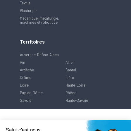
Textile
Plasturgie
Mécanique, métallurgie,
machines et robotique
Territoires
Auvergne-Rhône-Alpes
Ain
Allier
Ardèche
Cantal
Drôme
Isère
Loire
Haute-Loire
Puy-de-Dôme
Rhône
Savoie
Haute-Savoie
Salut c'est nous...