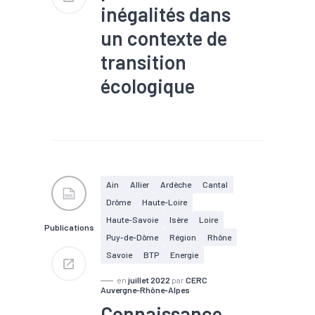
inégalités dans
un contexte de
transition
écologique
#Démographie
#Economie
sociale et solidaire
#Insertion
#Transition
écologique
Ain
Allier
Ardèche
Cantal
Drôme
Haute-Loire
Haute-Savoie
Isère
Loire
Publications
Puy-de-Dôme
Région
Rhône
Savoie
BTP
Energie
en
juillet 2022
par
CERC
Auvergne-Rhône-Alpes
Connaissance