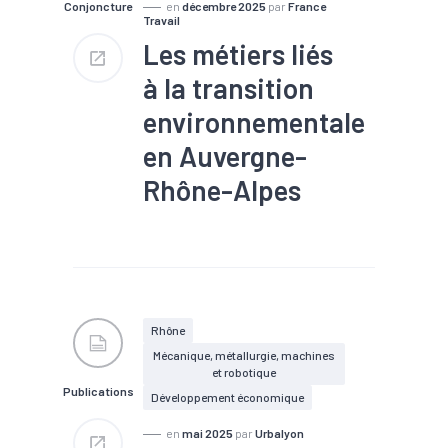
Conjoncture
en
décembre 2025
par
France
Travail
Les métiers liés
à la transition
environnementale
en Auvergne-
Rhône-Alpes
#Conjoncture
#Construction
#Embauche
#Emploi
#Interim
#Main d'oeuvre
#Recrutement
#Transition
écologique
#Transition
Rhône
énergétique
Mécanique, métallurgie, machines
et robotique
Publications
Développement économique
en
mai 2025
par
Urbalyon