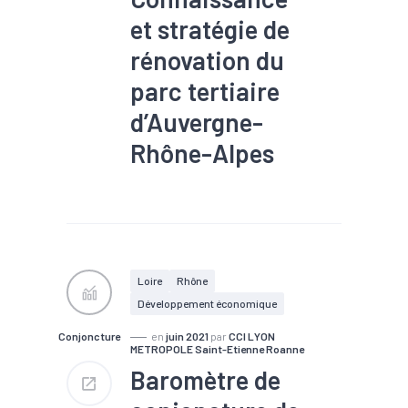
et stratégie de
rénovation du
parc tertiaire
d’Auvergne-
Rhône-Alpes
#Construction
#Départements
#Eco-
construction
#Efficacité
énergétique
#Enjeux
environnementaux
#Territoires
#Transition
Loire
Rhône
écologique
#Travaux
Développement économique
publics
Conjoncture
en
juin 2021
par
CCI LYON
METROPOLE Saint-Etienne Roanne
Baromètre de