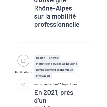
Rhône-Alpes
sur la mobilité
professionnelle
#Compétences
#Emploi
#Formation
#Métier
#Recrutement
#Territoires
#Transition
écologique
#Zone
d'emploi
Région
Energie
Industrie et services à l'industrie
Développement économique
Publications
Innovation
en
septembre 2024
par
Insee
En 2021, près
d’un