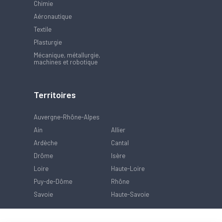
Chimie
Aéronautique
Textile
Plasturgie
Mécanique, métallurgie,
machines et robotique
Territoires
Auvergne-Rhône-Alpes
Ain
Allier
Ardèche
Cantal
Drôme
Isère
Loire
Haute-Loire
Puy-de-Dôme
Rhône
Savoie
Haute-Savoie