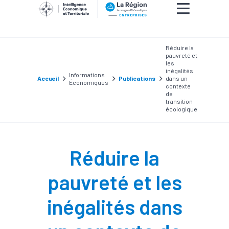
Réduire la
pauvreté et
les
inégalités
Informations
Accueil
Publications
dans un
Économiques
contexte
de
transition
écologique
Réduire la
pauvreté et les
inégalités dans