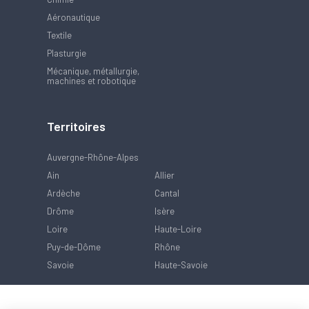
Aéronautique
Textile
Plasturgie
Mécanique, métallurgie,
machines et robotique
Territoires
Auvergne-Rhône-Alpes
Ain
Allier
Ardèche
Cantal
Drôme
Isère
Loire
Haute-Loire
Puy-de-Dôme
Rhône
Savoie
Haute-Savoie