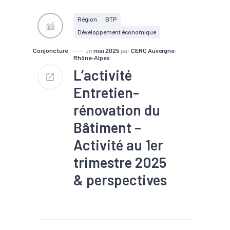
#Logement
#Rénovation
#Travaux publics
Région
BTP
Développement économique
Conjoncture
en
mai 2025
par
CERC Auvergne-
Rhône-Alpes
L’activité
Entretien-
rénovation du
Bâtiment –
Activité au 1er
trimestre 2025
& perspectives
#Commande
#Conjoncture
#Construction
#Eco-