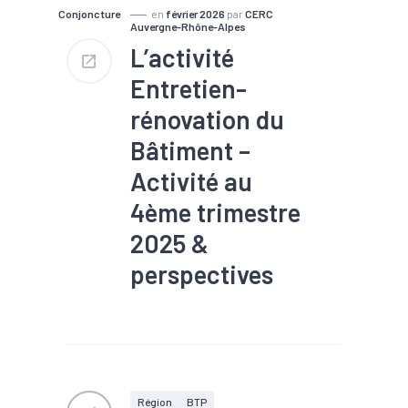
Conjoncture
en
février 2026
par
CERC
Auvergne-Rhône-Alpes
L’activité
Entretien-
rénovation du
Bâtiment –
Activité au
4ème trimestre
2025 &
perspectives
#Commande
#Conjoncture
#Construction
#Eco-
construction
#Filière
#Logement
#Rénovation
#Travaux publics
Région
BTP