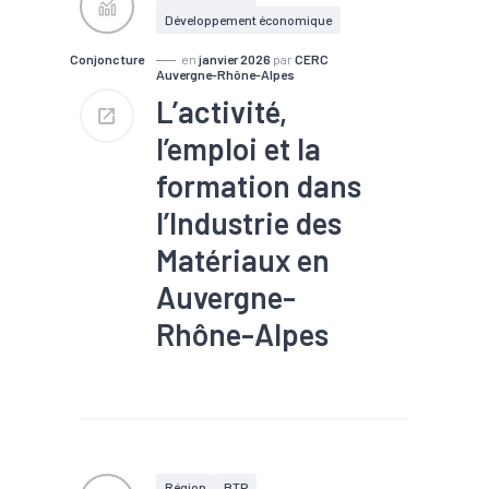
Développement économique
Conjoncture
en
janvier 2026
par
CERC
Auvergne-Rhône-Alpes
L’activité,
l’emploi et la
formation dans
l’Industrie des
Matériaux en
Auvergne-
Rhône-Alpes
#Commande
#Conjoncture
#Construction
#Eco-
construction
#Filière
#Logement
#Rénovation
#Travaux publics
Région
BTP