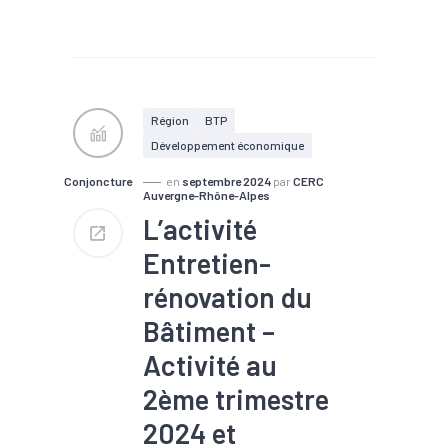
#Commande
#Conjoncture
#Construction
#Eco-
construction
#Filière
#Logement
#Rénovation
#Travaux publics
Région
BTP
Développement économique
Conjoncture
en
septembre 2024
par
CERC
Auvergne-Rhône-Alpes
L’activité
Entretien-
rénovation du
Bâtiment –
Activité au
2ème trimestre
2024 et