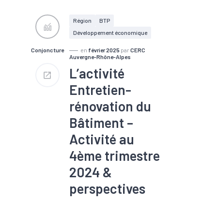
construction
#Filière
#Logement
#Rénovation
#Travaux publics
Région
BTP
Développement économique
Conjoncture
en
février 2025
par
CERC
Auvergne-Rhône-Alpes
L’activité
Entretien-
rénovation du
Bâtiment –
Activité au
4ème trimestre
2024 &
perspectives
#Commande