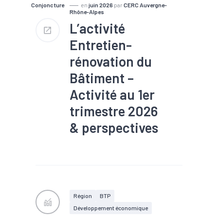
Conjoncture
en
juin 2026
par
CERC Auvergne-
Rhône-Alpes
L’activité
Entretien-
rénovation du
Bâtiment –
Activité au 1er
trimestre 2026
& perspectives
#Commande
#Conjoncture
#Construction
#Eco-
construction
#Filière
#Logement
#Rénovation
#Travaux publics
Région
BTP
Développement économique