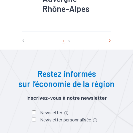
Rhône-Alpes
#Commande
#Conjoncture
#Construction
#Eco-
construction
#Filière
1
2
#Logement
#Rénovation
#Travaux publics
Restez informés
sur l’économie de la région
Inscrivez-vous à notre newsletter
Newsletter
Newsletter personnalisée