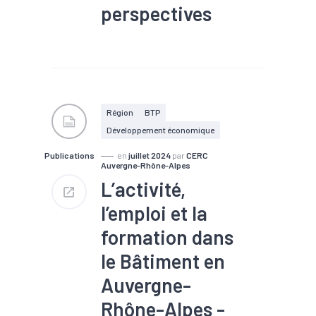
perspectives
#Commande
#Conjoncture
#Construction
#Eco-
construction
#Filière
#Logement
#Rénovation
#Travaux publics
Région
BTP
Développement économique
Publications
en
juillet 2024
par
CERC
Auvergne-Rhône-Alpes
L’activité,
l’emploi et la
formation dans
le Bâtiment en
Auvergne-
Rhône-Alpes -