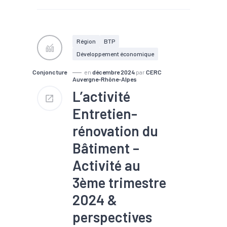
#Conjoncture
#Construction
#Eco-
construction
#Filière
#Logement
#Rénovation
#Travaux publics
Région
BTP
Développement économique
Conjoncture
en
décembre 2024
par
CERC
Auvergne-Rhône-Alpes
L’activité
Entretien-
rénovation du
Bâtiment –
Activité au
3ème trimestre
2024 &
perspectives