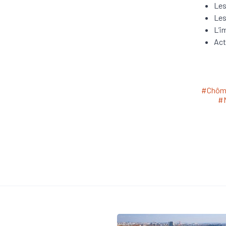
Les
Les
L’i
Act
#Chôm
#M