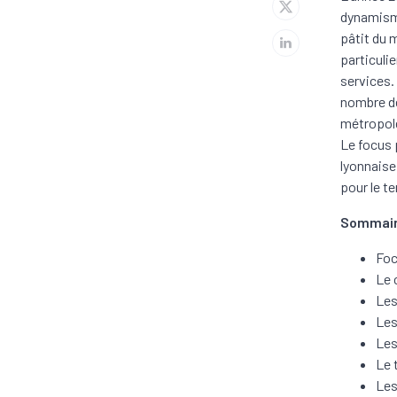
dynamisme
pâtit du 
particulie
services.
nombre de
métropol
Le focus 
lyonnaise
pour le te
Sommai
Foc
Le 
Les
Les
Les
Le 
Les