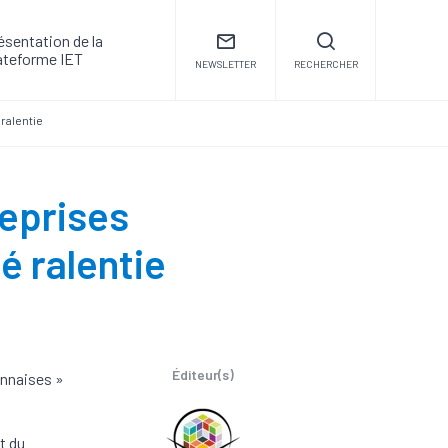
ésentation de la
ateforme IET
NEWSLETTER
RECHERCHER
 ralentie
reprises
é ralentie
Éditeur(s)
onnaises »
t du