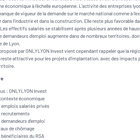
 économique à l’échelle européenne. L’activité des entreprises ly
manque de vigueur de la demande sur le marché national comme à l’ex
r dans l’industrie et dans la construction. Elle reste plus favorable da
 Les effectifs salariés se stabilisent après plusieurs années de hauss
 demandeurs d’emploi augmente dans de nombreux territoires, dont
e de Lyon.
proposé par ONLYLYON Invest vient cependant rappeler que la régi
 reste attractive pour les projets d’implantation, avec des impacts 
rritoire.
re
us : ONLYLYON Invest
contexte économique
 emplois salariés privés
 recrutements
 demandeurs d’emploi
taux de chômage
 bénéficiaires du RSA