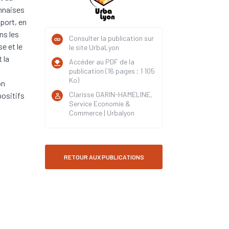
onnaises
port, en
ns les
Consulter la publication sur
e et le
le site UrbaLyon
 la
Accéder au PDF de la
publication (16 pages ; 1 105
Ko)
on
Clarisse GARIN-HAMELINE,
positifs
Service Economie &
Commerce | Urbalyon
RETOUR AUX PUBLICATIONS