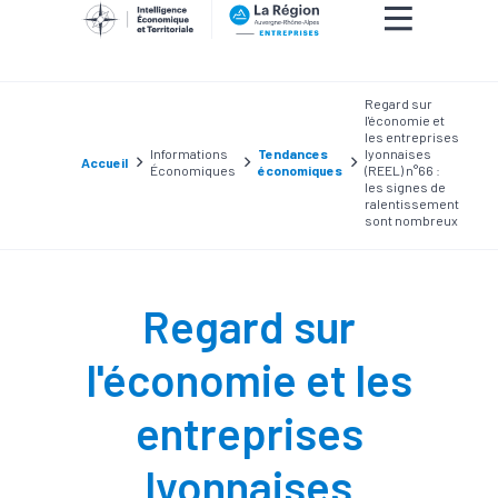
Regard sur
l'économie et
les entreprises
Informations
Tendances
lyonnaises
Accueil
Économiques
économiques
(REEL) n°66 :
les signes de
ralentissement
sont nombreux
Regard sur
l'économie et les
entreprises
lyonnaises