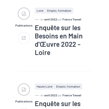
#Emploi saisonnier
#Formation
#Main
d'oeuvre
#Marché du
Loire
Emploi, formation
travail
#Métier
#Recrutement
en
avril 2022
par
France Travail
Enquête sur les
Publications
Nombre de projets : 51 400
Part de projets difficiles : 63
Besoins en Main
%
Part de saisonniers : 23 %
d'Œuvre 2022 -
Part des établissements
envisageant de recruter : 35 %
Loire
#Chômage
#Compétences
#Embauche
#Emploi
#Emploi saisonnier
#Formation
#Main
d'oeuvre
#Marché du
Haute-Loire
Emploi, formation
travail
#Métier
#Recrutement
en
avril 2022
par
France Travail
Enquête sur les
Publications
Nombre de projets : 24 500
Part de projets difficiles : 63