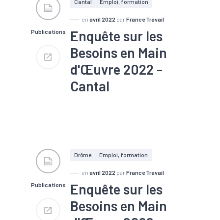
d'oeuvre
#Marché du
Cantal
Emploi, formation
travail
#Métier
#Recrutement
en
avril 2022
par
France Travail
Enquête sur les
Publications
Nombre de projets : 17 100
Part de projets difficiles : 60
Besoins en Main
%
Part de saisonniers : 51 %
d'Œuvre 2022 -
Part des établissements
envisageant de recruter : 36 %
Cantal
#Chômage
#Compétences
#Embauche
#Emploi
#Emploi saisonnier
#Formation
#Main
d'oeuvre
#Marché du
Drôme
Emploi, formation
travail
#Métier
#Recrutement
en
avril 2022
par
France Travail
Enquête sur les
Publications
Nombre de projets : 6 200
Part de projets difficiles : 68
Besoins en Main
%
Part de saisonniers : 30 %