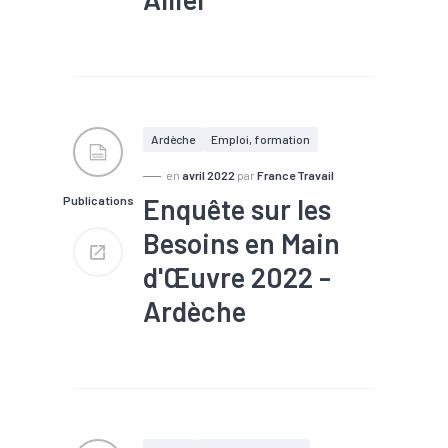
#Chômage
#Compétences
#Embauche
#Emploi
#Emploi saisonnier
#Formation
#Main
d'oeuvre
#Marché du
Ardèche
Emploi, formation
travail
#Métier
#Recrutement
en
avril 2022
par
France Travail
Enquête sur les
Publications
Nombre de projets : 10 600
Part de projets difficiles : 64
Besoins en Main
%
Part de saisonniers : 27 %
d'Œuvre 2022 -
Part des établissements
envisageant de recruter : 28 %
Ardèche
#Chômage
#Compétences
#Embauche
#Emploi
#Emploi saisonnier
#Formation
#Main