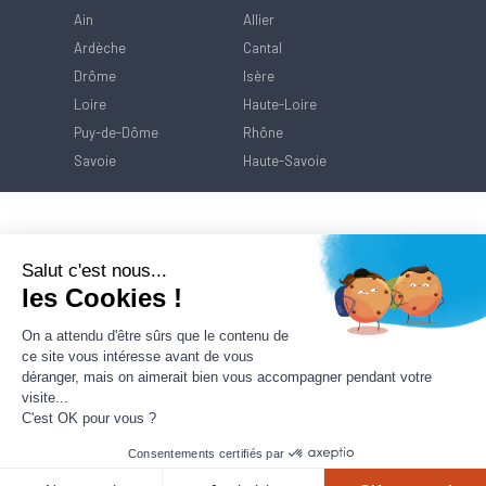
Ain
Allier
Ardèche
Cantal
Drôme
Isère
Loire
Haute-Loire
Puy-de-Dôme
Rhône
Savoie
Haute-Savoie
Salut c'est nous...
les Cookies !
On a attendu d'être sûrs que le contenu de
ce site vous intéresse avant de vous
déranger, mais on aimerait bien vous accompagner pendant votre
visite...
C'est OK pour vous ?
Consentements certifiés par
Contact
Mentions Légales
Politique de