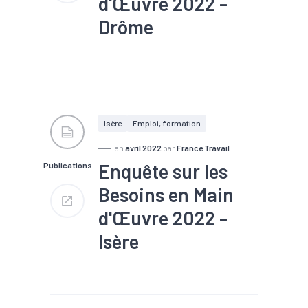
d'Œuvre 2022 -
Part des établissements
envisageant de recruter : 31 %
Drôme
#Chômage
#Compétences
#Embauche
#Emploi
#Emploi saisonnier
#Formation
#Main
d'oeuvre
#Marché du
Isère
Emploi, formation
travail
#Métier
#Recrutement
en
avril 2022
par
France Travail
Enquête sur les
Publications
Nombre de projets : 30 900
Part de projets difficiles : 61
Besoins en Main
%
Part de saisonniers : 43 %
d'Œuvre 2022 -
Part des établissements
envisageant de recruter : 35 %
Isère
#Chômage
#Compétences
#Embauche
#Emploi