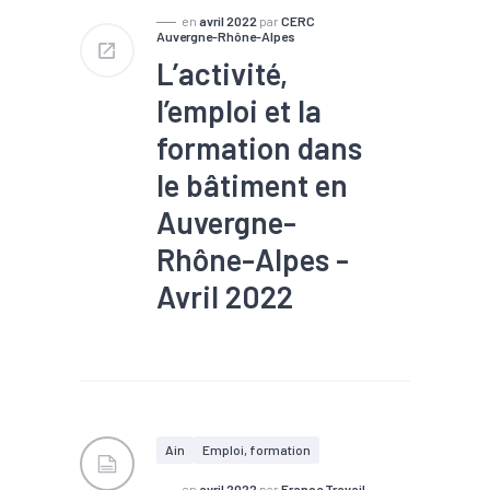
en
avril 2022
par
CERC
Auvergne-Rhône-Alpes
L’activité,
l’emploi et la
formation dans
le bâtiment en
Auvergne-
Rhône-Alpes -
Avril 2022
#Construction
#Emploi
#Formation
#Métier
#Production
#Ressources
#Travaux
publics
Ain
Emploi, formation
en
avril 2022
par
France Travail