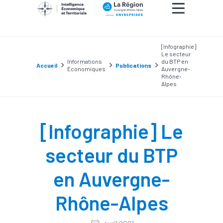
[Infographie]
Le secteur
Informations
du BTP en
Accueil
Publications
Économiques
Auvergne-
Rhône-
Alpes
[Infographie] Le
secteur du BTP
en Auvergne-
Rhône-Alpes