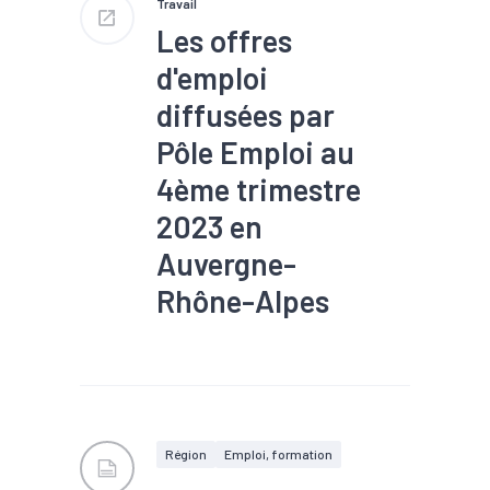
Travail
71 100 embauches (cumul
avril 2023 à mars 2024)
Les offres
51 000 offres d’emploi
enregistrées dont 25 900
d'emploi
contrats durables (+ de 6
mois)
diffusées par
Pôle Emploi au
4ème trimestre
2023 en
Auvergne-
Rhône-Alpes
#Chômage
#Conjoncture
#Embauche
#Emploi
#Emploi saisonnier
#Industrie
#Interim
#Marché du travail
#Métier
#Recrutement
Région
Emploi, formation
#Tourisme