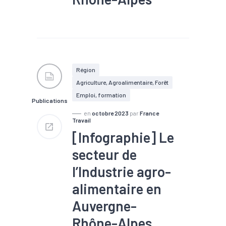
#Chômage
#Conjoncture
#Embauche
#Emploi
#Emploi saisonnier
#Industrie
#Interim
#Marché du travail
#Métier
#Recrutement
Région
#Tourisme
Agriculture, Agroalimentaire, Forêt
Emploi, formation
Publications
en
octobre 2023
par
France
Travail
[Infographie] Le
secteur de
l’Industrie agro-
alimentaire en
Auvergne-
Rhône-Alpes