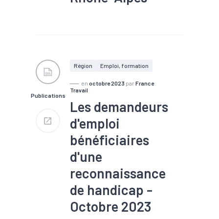
#Agriculture
#Agroalimentaire
#Chômage
#Départements
#Embauche
#Emploi
#Marché du travail
Région
Emploi, formation
#Métier
#Recrutement
en
octobre 2023
par
France
2 500 établissements
Travail
Publications
43 500 salariés
Les demandeurs
+0,7 % (+300 postes) sur un
an
d'emploi
bénéficiaires
d'une
reconnaissance
de handicap -
Octobre 2023