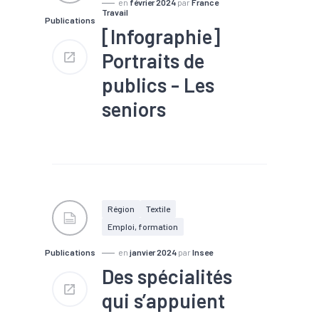
en
février 2024
par
France
Travail
Publications
[Infographie]
Portraits de
publics - Les
seniors
#Chômage
#Emploi
#Formation
#Marché du
travail
#Métier
Région
Textile
Emploi, formation
Publications
en
janvier 2024
par
Insee
Des spécialités
qui s’appuient