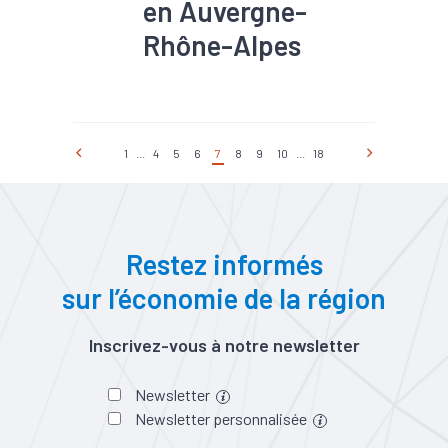
en Auvergne-
Rhône-Alpes
#Chômage
#Construction
#Embauche
#Emploi
#Marché du travail
#Métier
#Recrutement
1
...
4
5
6
7
8
9
10
...
18
#Travaux publics
31 300 établissements
204 900 salariés (+
710 postes sur 1 an)
8,3 % des effectifs salariés
Restez informés
régionaux
20 100 demandeurs d’emploi
sur l’économie de la région
77 % projets de recrutement
jugés difficiles par les
entreprises du secteur
Inscrivez-vous à notre newsletter
Newsletter
Newsletter personnalisée