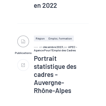
en 2022
#Embauche
#Emploi
#Formation
#Marché du
travail
#Métier
#Recrutement
Région
Emploi, formation
en
décembre 2023
par
APEC -
Agence Pour l'Emploi des Cadres
Publications
Portrait
statistique des
cadres -
Auvergne-
Rhône-Alpes
#Compétences
#Emploi
#Formation
#Métier