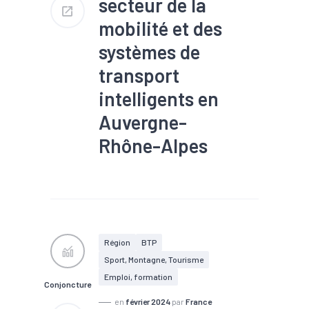
secteur de la
mobilité et des
systèmes de
transport
intelligents en
Auvergne-
Rhône-Alpes
#Chômage
#Embauche
#Marché du travail
#Métier
#Mobilité
#Recrutement
7 400 établissements
Région
BTP
144 400 salariés
Sport, Montagne, Tourisme
5,9 % des effectifs salariés
régionaux
Emploi, formation
Conjoncture
+300 postes sur un an (+0,2
%)
en
février 2024
par
France