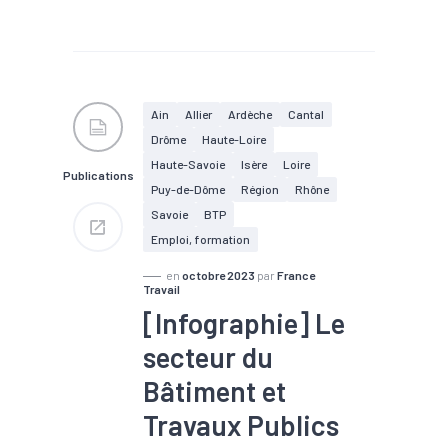
#Chômage
#Dons, entraide,
solidarité
#Economie
sociale et solidaire
#Emploi
#Formation
#Marché du travail
#Métier
#Population
Ain
Allier
Ardèche
Cantal
active
Drôme
Haute-Loire
Haute-Savoie
Isère
Loire
Publications
Puy-de-Dôme
Région
Rhône
Savoie
BTP
Emploi, formation
en
octobre 2023
par
France
Travail
[Infographie] Le
secteur du
Bâtiment et
Travaux Publics