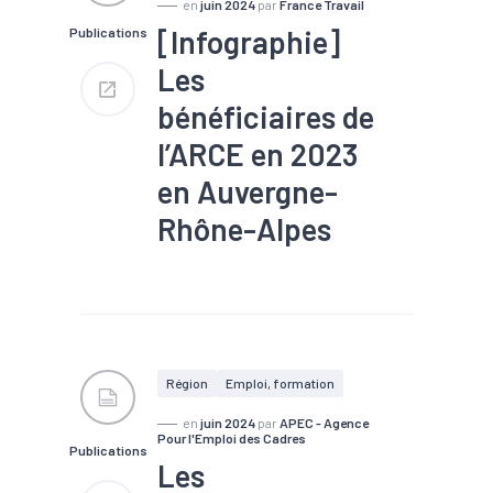
en
juin 2024
par
France Travail
[Infographie]
Publications
Les
bénéficiaires de
l’ARCE en 2023
en Auvergne-
Rhône-Alpes
#Chômage
#Emploi
#Entrepreneuriat
#Formation
#Marché du
travail
#Métier
Région
Emploi, formation
en
juin 2024
par
APEC - Agence
Pour l'Emploi des Cadres
Publications
Les