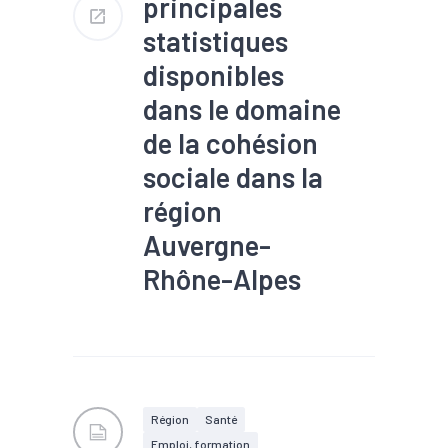
principales
statistiques
disponibles
dans le domaine
de la cohésion
sociale dans la
région
Auvergne-
Rhône-Alpes
#Alternance
#Apprentissage
#Chômage
#Démographie
#Départements
#Dons,
entraide, solidarité
#Economie sociale et
Région
Santé
solidaire
#Emploi
Emploi, formation