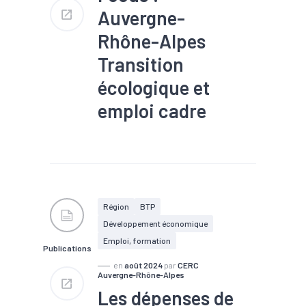
Fabrication de préparations
Auvergne-
pharmaceutiques représente
28 % du secteur en terme
Rhône-Alpes
d'emplois
Transition
écologique et
emploi cadre
#Compétences
#Emploi
#Formation
#Métier
#Recrutement
#Territoires
#Transition
écologique
#Zone
d'emploi
Région
BTP
Développement économique
Emploi, formation
Publications
en
août 2024
par
CERC
Auvergne-Rhône-Alpes
Les dépenses de