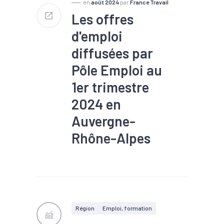
en
août 2024
par
France Travail
Les offres
d'emploi
diffusées par
Pôle Emploi au
1er trimestre
2024 en
Auvergne-
Rhône-Alpes
#Chômage
#Conjoncture
#Embauche
#Emploi
#Emploi saisonnier
#Industrie
#Interim
#Marché du travail
#Métier
#Recrutement
Région
Emploi, formation
#Tourisme