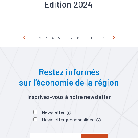
Edition 2024
#Culture numérique
#Filière
#Informatique
#Métier
1
2
3
4
5
6
7
8
9
10
...
18
Restez informés
sur l’économie de la région
Inscrivez-vous à notre newsletter
Newsletter
Newsletter personnalisée