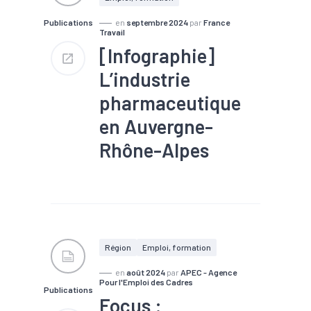
#Fiscalité
#Formation
#Logement
#Marché du
Publications
en
septembre 2024
par
France
travail
#Métier
Travail
#Population
#Qualité de
[Infographie]
vie
#Revenu
#RSA
#Santé
#Zone d'emploi
L’industrie
pharmaceutique
en Auvergne-
Rhône-Alpes
#Commerce
#Emploi
#Emploi saisonnier
#Marché du travail
#Métier
#Services
1 400 établissements
Région
Emploi, formation
53 500 salariés
2,2 % des effectifs salariés
en
août 2024
par
APEC - Agence
régionaux
Pour l'Emploi des Cadres
Publications
Evolution de l'emploi +600
Focus :
postes sur un an