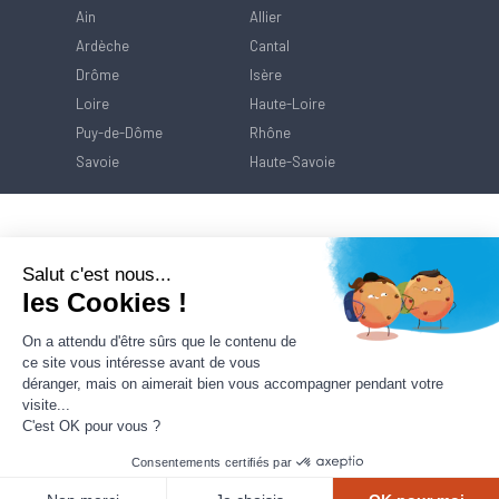
Ain
Allier
Ardèche
Cantal
Drôme
Isère
Loire
Haute-Loire
Puy-de-Dôme
Rhône
Savoie
Haute-Savoie
Salut c'est nous...
les Cookies !
On a attendu d'être sûrs que le contenu de
ce site vous intéresse avant de vous
déranger, mais on aimerait bien vous accompagner pendant votre
visite...
C'est OK pour vous ?
Consentements certifiés par
Contact
Mentions Légales
Politique de
protection des données