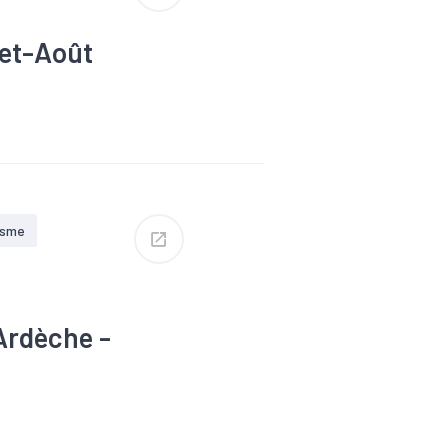
let-Août
isme
'Ardèche -
ie
#Métier