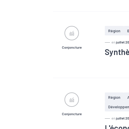
#Chômage
Région
en
juillet 2
Conjoncture
Synthè
#Artisanat
#Défaillanc
économique
Région
Développe
Conjoncture
en
juillet 2
L'écon