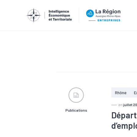
Rhône
E
en
juillet 2
Publications
Départ
d’empl