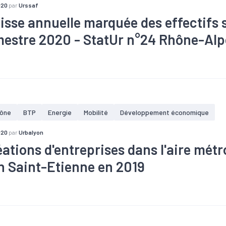
020
par
Urssaf
isse annuelle marquée des effectifs 
imestre 2020 - StatUr n°24 Rhône-Alp
taire
#Bois
#Commerce
#Construction
#Covid-19
#Croi
#Electronique
#Embauche
#Emploi
#Gestion des déchets
ue
#Interim
#Métallurgie
#Pharmacie
#Plasturgie
#Servic
ône
BTP
Energie
Mobilité
Développement économique
020
par
Urbalyon
éations d'entreprises dans l'aire métr
n Saint-Etienne en 2019
#Commerce
#Covid-19
#Création
#Emploi
#Entrepreneuri
s
#Industrie
#Métropole
#Services