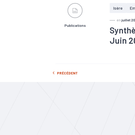
Isère
Em
en
juillet 2
Publications
Synthès
Juin 
#Chômage
#Industrie
#Tissu éco
PRÉCÉDENT