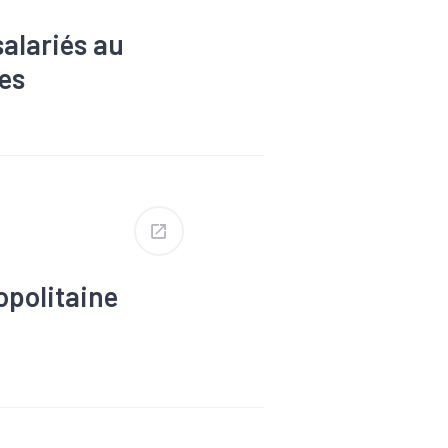
salariés au
es
ssance
#Industrie
es
opolitaine
at
#Impacts