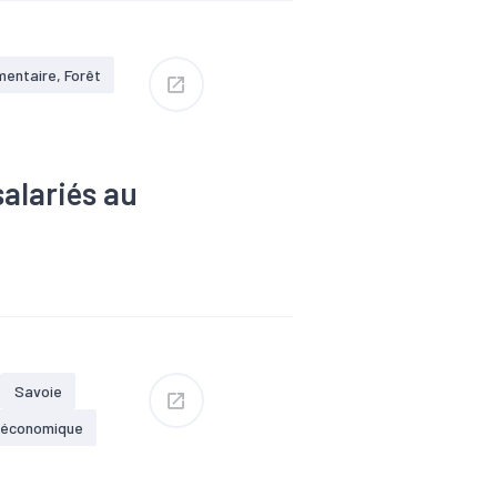
mentaire, Forêt
salariés au
ssance
#Industrie
es
Savoie
 économique