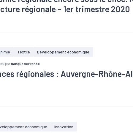
cture régionale – 1er trimestre 2020
té
#Agriculture
#Conjoncture
#Démographie
#Emploi
#Em
#Tendance économique
#Tissu économique
#Tourisme
Chimie
Textile
Développement économique
020
par
Banque de France
ces régionales : Auvergne-Rhône-Al
taire
#Bois
#Commande
#Conjoncture
#Construction
#C
#Electronique
#Emploi
#Equipement
#Gros oeuvre
#Indu
#Métallurgie
#Pharmacie
#Plasturgie
#Production
#Secon
#Tendance économique
#Travaux publics
veloppement économique
Innovation