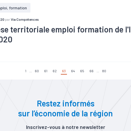
ploi, formation
020
par
Via Compétences
e territoriale emploi formation de l'I
2020
#Démographie
#Electronique
#Emploi
#Enseignement
#F
#Informatique
#Métier
#Population
#R&D
#Recrutement
nomique
1
...
60
61
62
63
64
65
66
...
80
Restez informés
sur l’économie de la région
Inscrivez-vous à notre newsletter