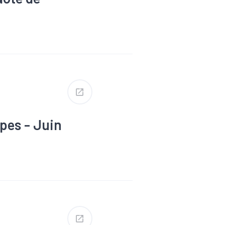
ploi saisonnier
pes - Juin
ovid-19
strie
d oeuvre