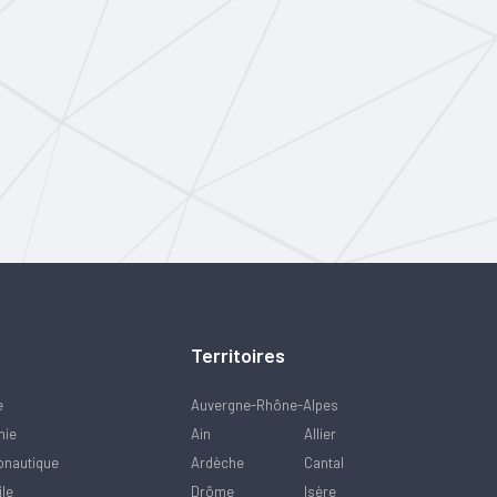
Territoires
e
Auvergne-Rhône-Alpes
mie
Ain
Allier
onautique
Ardèche
Cantal
ile
Drôme
Isère