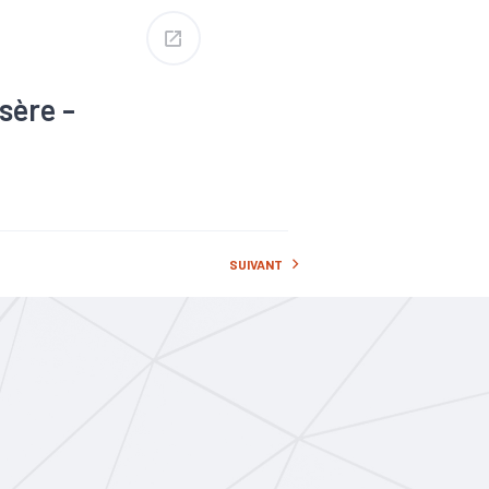
sère -
ormation
#Territoires
SUIVANT