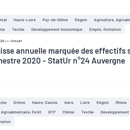
ntal
Haute-Loire
Puy-de-Dôme
Région
Agriculture, Agroali
mie
Textile
Développement économique
Emploi, formation
020
par
Urssaf
isse annuelle marquée des effectifs 
imestre 2020 - StatUr n°24 Auvergne
taire
#Bois
#Commerce
#Construction
#Covid-19
#Croi
#Electronique
#Embauche
#Emploi
#Gestion des déchets
ue
#Interim
#Métallurgie
#Pharmacie
#Plasturgie
#Servic
èche
Drôme
Haute-Savoie
Isère
Loire
Région
Rhône
, Agroalimentaire, Forêt
BTP
Chimie
Textile
Développement
mation