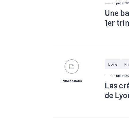
en
juillet 2
Une ba
1er tr
#Agroalimen
#Electrique
#Informatiq
Loire
Rh
en
juillet 2
Publications
Les cr
de Lyo
#Artisanat
économique