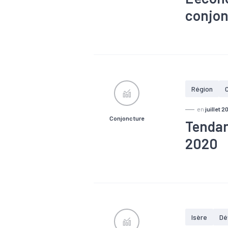
conjon
#Accessibili
#Industrie
Région
en
juillet 2
Conjoncture
Tendan
2020
#Agroalimen
#Electrique
#Machines
#Services
Isère
Dé