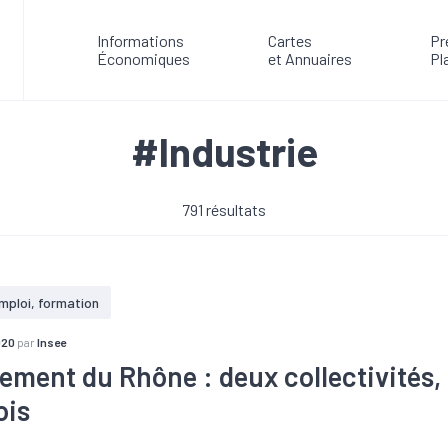
Informations
Cartes
Pr
Économiques
et Annuaires
Pl
#Industrie
791 résultats
mploi, formation
020
par
Insee
ement du Rhône : deux collectivités, 
ois