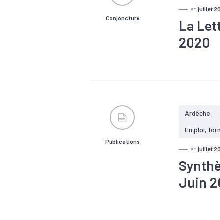
en
juillet 2
Conjoncture
La Let
2020
#Conjonctu
Ardèche
Emploi, for
Publications
en
juillet 2
Synthè
Juin 
#Agriculture
#Populatio