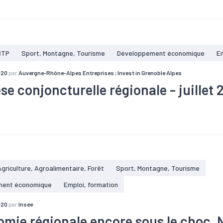
#Emploi
#Industrie
#Métropole
#Revenu
#Services
#Ter
BTP
Sport, Montagne, Tourisme
Développement économique
Em
020
par
Auvergne-Rhône-Alpes Entreprises ; Invest in Grenoble Alpes
se conjoncturelle régionale - juillet
#Chômage
#Conjoncture
#Construction
#Covid-19
#Créat
e
#Emploi
#Industrie
#Interim
#Marché du travail
#Servic
#Tourisme
Agriculture, Agroalimentaire, Forêt
Sport, Montagne, Tourisme
ment économique
Emploi, formation
020
par
Insee
omie régionale encore sous le choc. 