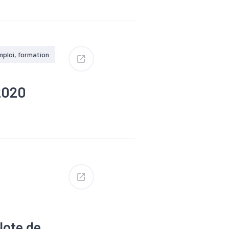
tiaire
ploi, formation
 2020
ion
es
#Tendance
Note de