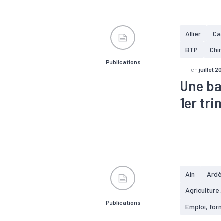
Allier
Ca
BTP
Chi
Publications
en
juillet 2
Une ba
1er tr
#Agroalimen
#Electrique
#Informatiq
Ain
Ard
Agriculture
Publications
Emploi, for