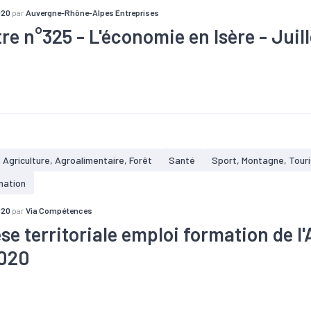
020
par
Auvergne-Rhône-Alpes Entreprises
tre n°325 - L'économie en Isère - Juil
re
#Covid-19
#Industrie
#Investissement
#Services
Agriculture, Agroalimentaire, Forêt
Santé
Sport, Montagne, Tour
mation
020
par
Via Compétences
se territoriale emploi formation de l
2020
#Chômage
#Démographie
#Emploi
#Formation
#Industr
n
#Santé
#Services
#Territoires
#Tissu économique